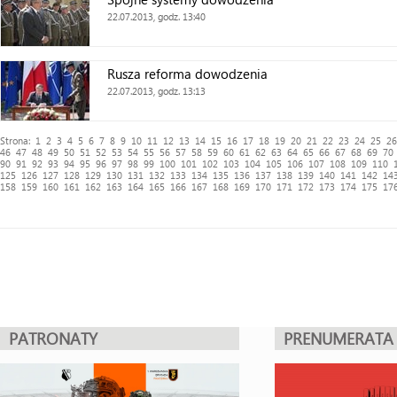
22.07.2013, godz. 13:40
Rusza reforma dowodzenia
22.07.2013, godz. 13:13
Strona:
1
2
3
4
5
6
7
8
9
10
11
12
13
14
15
16
17
18
19
20
21
22
23
24
25
26
46
47
48
49
50
51
52
53
54
55
56
57
58
59
60
61
62
63
64
65
66
67
68
69
70
90
91
92
93
94
95
96
97
98
99
100
101
102
103
104
105
106
107
108
109
110
125
126
127
128
129
130
131
132
133
134
135
136
137
138
139
140
141
142
14
158
159
160
161
162
163
164
165
166
167
168
169
170
171
172
173
174
175
17
PATRONATY
PRENUMERATA