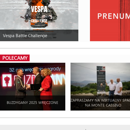
Vespa Battle Challenge
POLECAMY
ZAPRASZAMY NA WIRTUALNY SPA
BUZDYGANY 2025 WRĘCZONE
NA MONTE CASSINO