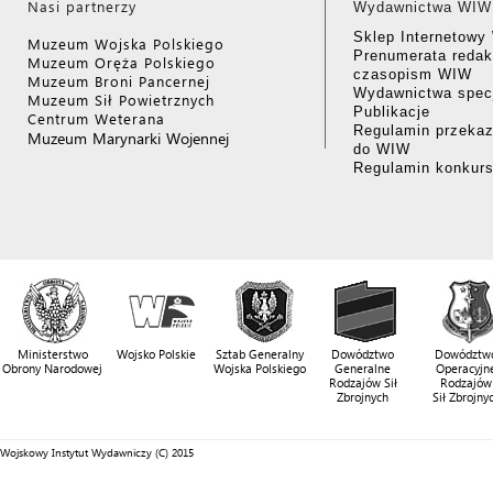
Nasi partnerzy
Wydawnictwa WIW
Sklep Internetow
Muzeum Wojska Polskiego
Prenumerata redak
Muzeum Oręża Polskiego
czasopism WIW
Muzeum Broni Pancernej
Wydawnictwa specj
Muzeum Sił Powietrznych
Publikacje
Centrum Weterana
Regulamin przekaz
Muzeum Marynarki Wojennej
do WIW
Regulamin konkur
Ministerstwo
Wojsko Polskie
Sztab Generalny
Dowództwo
Dowództw
Obrony Narodowej
Wojska Polskiego
Generalne
Operacyjn
Rodzajów Sił
Rodzajów
Zbrojnych
Sił Zbrojny
Wojskowy Instytut Wydawniczy (C) 2015