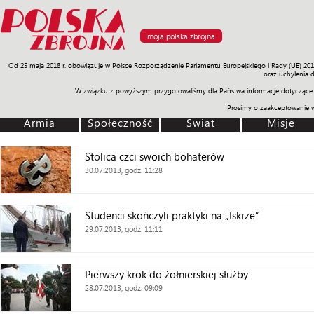
moja polska zbrojna
Od 25 maja 2018 r. obowiązuje w Polsce Rozporządzenie Parlamentu Europejskiego i Rady (UE) 20
Armia
Poligon
Sprzęt
Misje
Polityka
Prawo
Świat
Sp
oraz uchylenia 
W związku z powyższym przygotowaliśmy dla Państwa informacje dotyczące 
Prosimy o zaakceptowanie 
Armia
Społeczność
Świat
Misje
Stolica czci swoich bohaterów
30.07.2013, godz. 11:28
Studenci skończyli praktyki na „Iskrze”
29.07.2013, godz. 11:11
Pierwszy krok do żołnierskiej służby
28.07.2013, godz. 09:09