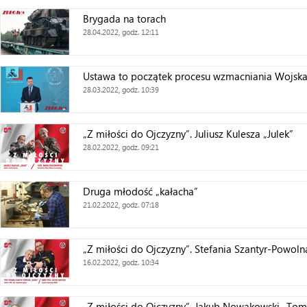
Brygada na torach
28.04.2022, godz. 12:11
Ustawa to początek procesu wzmacniania Wojska
28.03.2022, godz. 10:39
„Z miłości do Ojczyzny”. Juliusz Kulesza „Julek”
28.02.2022, godz. 09:21
Druga młodość „kałacha”
21.02.2022, godz. 07:18
„Z miłości do Ojczyzny”. Stefania Szantyr-Powol
16.02.2022, godz. 10:34
„Z miłości do Ojczyzny”. Jakub Nowakowski „Tom