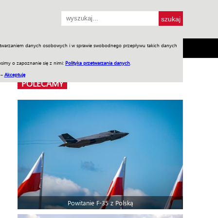
przetwarzaniem danych osobowych i w sprawie swobodnego przepływu takich danych
SH
SKLEP
Jednodniówki
Praca w WIW
simy o zapoznanie się z nimi:
Polityka przetwarzania danych
.
 –
Akceptuję
POLECAMY
Powitanie F-35 z Polską