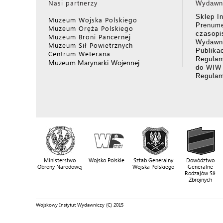
Nasi partnerzy
Wydawn
Sklep I
Muzeum Wojska Polskiego
Prenume
Muzeum Oręża Polskiego
czasop
Muzeum Broni Pancernej
Wydawni
Muzeum Sił Powietrznych
Publika
Centrum Weterana
Regulam
Muzeum Marynarki Wojennej
do WIW
Regula
Ministerstwo
Wojsko Polskie
Sztab Generalny
Dowództwo
Obrony Narodowej
Wojska Polskiego
Generalne
Rodzajów Sił
Zbrojnych
Wojskowy Instytut Wydawniczy (C) 2015