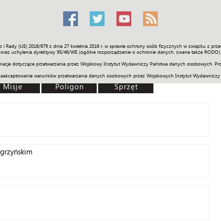
o i Rady (UE) 2016/679 z dnia 27 kwietnia 2016 r. w sprawie ochrony osób fizycznych w związku z 
Świat
Społeczność
Sport
Historia
Galerie
Wideo
ENGLI
oraz uchylenia dyrektywy 95/46/WE (ogólne rozporządzenie o ochronie danych, zwane także RODO).
acje dotyczące przetwarzania przez Wojskowy Instytut Wydawniczy Państwa danych osobowych. Pro
zaakceptowanie warunków przetwarzania danych osobowych przez Wojskowych Instytut Wydawniczy
Misje
Poligon
Sprzęt
grzyńskim