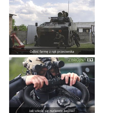
Odbić farmę z rąk przeciwnika
Jak szkolą się nurkowie bojowi?