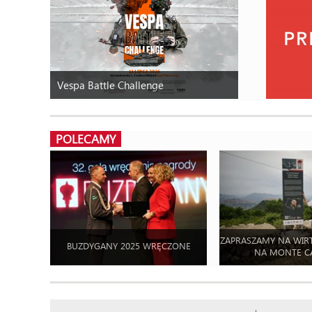
Vespa Battle Challenge
POLECAMY
ZAPRASZAMY NA WIR
BUZDYGANY 2025 WRĘCZONE
NA MONTE C