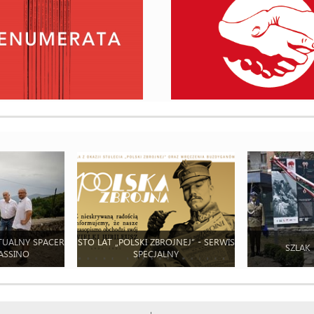
TUALNY SPACER
STO LAT „POLSKI ZBROJNEJ” - SERWIS
SZLAK
ASSINO
SPECJALNY