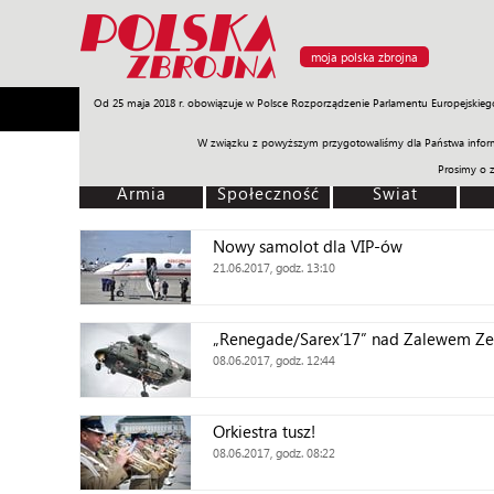
moja polska zbrojna
Od 25 maja 2018 r. obowiązuje w Polsce Rozporządzenie Parlamentu Europejskieg
Armia
Poligon
Sprzęt
Misje
Polityka
Prawo
W związku z powyższym przygotowaliśmy dla Państwa inform
Prosimy o 
Armia
Społeczność
Świat
Nowy samolot dla VIP-ów
21.06.2017, godz. 13:10
„Renegade/Sarex’17” nad Zalewem Ze
08.06.2017, godz. 12:44
Orkiestra tusz!
08.06.2017, godz. 08:22