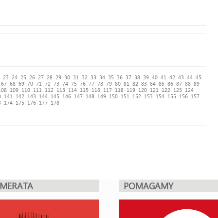
23
24
25
26
27
28
29
30
31
32
33
34
35
36
37
38
39
40
41
42
43
44
45
67
68
69
70
71
72
73
74
75
76
77
78
79
80
81
82
83
84
85
86
87
88
89
108
109
110
111
112
113
114
115
116
117
118
119
120
121
122
123
124
0
141
142
143
144
145
146
147
148
149
150
151
152
153
154
155
156
157
3
174
175
176
177
178
UMERATA
POMAGAMY