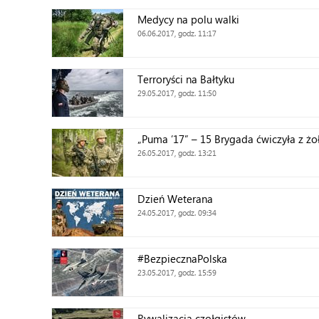
Medycy na polu walki
06.06.2017, godz. 11:17
Terroryści na Bałtyku
29.05.2017, godz. 11:50
„Puma ’17” – 15 Brygada ćwiczyła z ż
26.05.2017, godz. 13:21
Dzień Weterana
24.05.2017, godz. 09:34
#BezpiecznaPolska
23.05.2017, godz. 15:59
Rywalizacja czołgistów