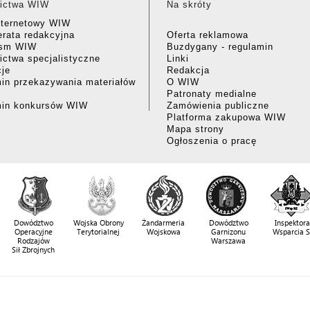
ictwa WIW
Na skróty
nternetowy WIW
rata redakcyjna
Oferta reklamowa
ism WIW
Buzdygany - regulamin
ctwa specjalistyczne
Linki
cje
Redakcja
in przekazywania materiałów
O WIW
Patronaty medialne
min konkursów WIW
Zamówienia publiczne
Platforma zakupowa WIW
Mapa strony
Ogłoszenia o pracę
Dowództwo
Wojska Obrony
Żandarmeria
Dowództwo
Inspektora
Operacyjne
Terytorialnej
Wojskowa
Garnizonu
Wsparcia 
Rodzajów
Warszawa
Sił Zbrojnych