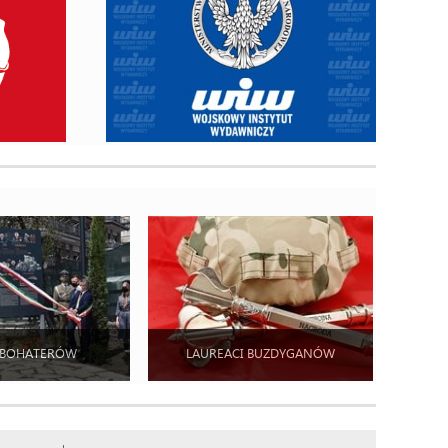
 BOHATERÓW
LAUREACI BUZDYGANÓW