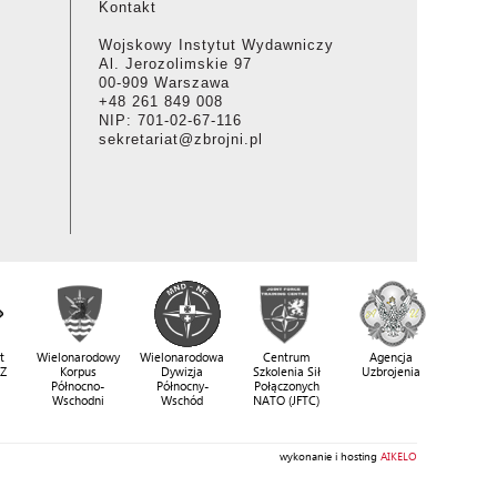
Kontakt
Wojskowy Instytut Wydawniczy
Al. Jerozolimskie 97
00-909 Warszawa
+48 261 849 008
NIP: 701-02-67-116
sekretariat@zbrojni.pl
t
Wielonarodowy
Wielonarodowa
Centrum
Agencja
SZ
Korpus
Dywizja
Szkolenia Sił
Uzbrojenia
Północno-
Północny-
Połączonych
Wschodni
Wschód
NATO (JFTC)
wykonanie i hosting
AIKELO