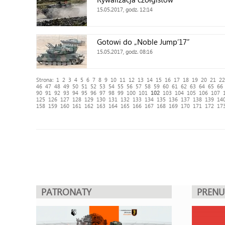
15.05.2017, godz. 12:14
Gotowi do „Noble Jump’17”
15.05.2017, godz. 08:16
Strona:
1
2
3
4
5
6
7
8
9
10
11
12
13
14
15
16
17
18
19
20
21
22
46
47
48
49
50
51
52
53
54
55
56
57
58
59
60
61
62
63
64
65
66
90
91
92
93
94
95
96
97
98
99
100
101
102
103
104
105
106
107
125
126
127
128
129
130
131
132
133
134
135
136
137
138
139
14
158
159
160
161
162
163
164
165
166
167
168
169
170
171
172
17
PATRONATY
PREN