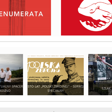
TUALNY SPACER
STO LAT „POLSKI ZBROJNEJ” - SERWIS
SZLAK
ASSINO
SPECJALNY