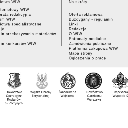
ictwa WIW
Na skróty
nternetowy WIW
rata redakcyjna
Oferta reklamowa
ism WIW
Buzdygany - regulamin
ctwa specjalistyczne
Linki
cje
Redakcja
in przekazywania materiałów
O WIW
Patronaty medialne
min konkursów WIW
Zamówienia publiczne
Platforma zakupowa WIW
Mapa strony
Ogłoszenia o pracę
Dowództwo
Wojska Obrony
Żandarmeria
Dowództwo
Inspektora
Operacyjne
Terytorialnej
Wojskowa
Garnizonu
Wsparcia 
Rodzajów
Warszawa
Sił Zbrojnych