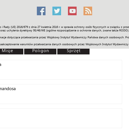
o i Rady (UE) 2016/679 z dnia 27 kwietnia 2016 r. w sprawie ochrony osób fizycznych w związku z 
Świat
Społeczność
Sport
Historia
Galerie
Wideo
ENGLI
oraz uchylenia dyrektywy 95/46/WE (ogólne rozporządzenie o ochronie danych, zwane także RODO).
acje dotyczące przetwarzania przez Wojskowy Instytut Wydawniczy Państwa danych osobowych. Pro
zaakceptowanie warunków przetwarzania danych osobowych przez Wojskowych Instytut Wydawniczy
Misje
Poligon
Sprzęt
a
omandosa