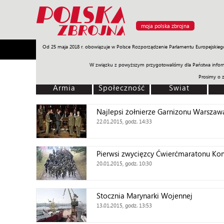
moja polska zbrojna
Od 25 maja 2018 r. obowiązuje w Polsce Rozporządzenie Parlamentu Europejskieg
Armia
Poligon
Sprzęt
Misje
Polityka
Prawo
W związku z powyższym przygotowaliśmy dla Państwa inform
Prosimy o 
Armia
Społeczność
Świat
Najlepsi żołnierze Garnizonu Warszaw
22.01.2015, godz. 14:33
Pierwsi zwycięzcy Ćwierćmaratonu K
20.01.2015, godz. 10:30
Stocznia Marynarki Wojennej
13.01.2015, godz. 13:53