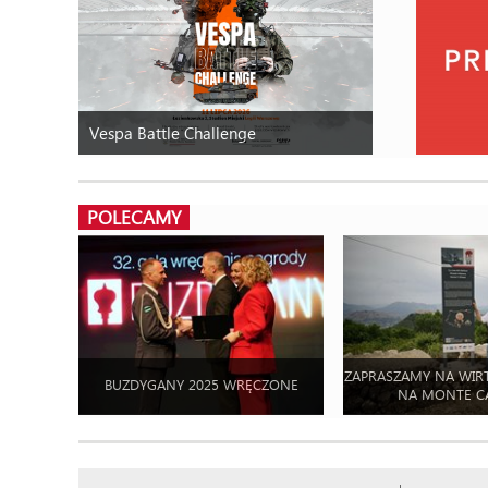
Vespa Battle Challenge
POLECAMY
ZAPRASZAMY NA WIR
BUZDYGANY 2025 WRĘCZONE
NA MONTE C