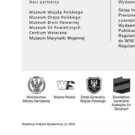
Nasi partnerzy
Wydawn
Sklep I
Muzeum Wojska Polskiego
Prenume
Muzeum Oręża Polskiego
czasop
Muzeum Broni Pancernej
Wydawni
Muzeum Sił Powietrznych
Publika
Centrum Weterana
Regulam
Muzeum Marynarki Wojennej
do WIW
Regula
Ministerstwo
Wojsko Polskie
Sztab Generalny
Dowództwo
Obrony Narodowej
Wojska Polskiego
Generalne
Rodzajów Sił
Zbrojnych
Wojskowy Instytut Wydawniczy (C) 2015