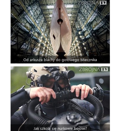
Od arkusza blachy do gotowego Miecznika
Jak szkolą się nurkowie bojowi?