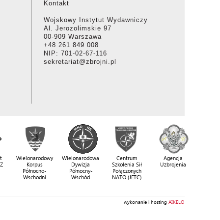
Kontakt
Wojskowy Instytut Wydawniczy
Al. Jerozolimskie 97
00-909 Warszawa
+48 261 849 008
NIP: 701-02-67-116
sekretariat@zbrojni.pl
t
Wielonarodowy
Wielonarodowa
Centrum
Agencja
SZ
Korpus
Dywizja
Szkolenia Sił
Uzbrojenia
Północno-
Północny-
Połączonych
Wschodni
Wschód
NATO (JFTC)
wykonanie i hosting
AIKELO