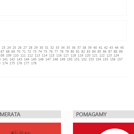
23
24
25
26
27
28
29
30
31
32
33
34
35
36
37
38
39
40
41
42
43
44
45
67
68
69
70
71
72
73
74
75
76
77
78
79
80
81
82
83
84
85
86
87
88
89
108
109
110
111
112
113
114
115
116
117
118
119
120
121
122
123
124
0
141
142
143
144
145
146
147
148
149
150
151
152
153
154
155
156
157
3
174
175
176
177
178
UMERATA
POMAGAMY