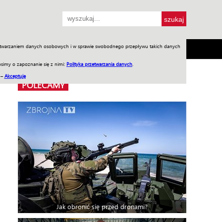
przetwarzaniem danych osobowych i w sprawie swobodnego przepływu takich danych
SH
SKLEP
Jednodniówki
Praca w WIW
simy o zapoznanie się z nimi:
Polityka przetwarzania danych
.
 –
Akceptuję
POLECAMY
Jak obronić się przed dronami?