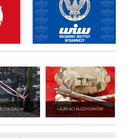
 BOHATERÓW
LAUREACI BUZDYGANÓW