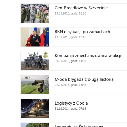
Gen. Breedlove w Szczecinie
13.01.2015, godz. 13:26
RBN o sytuacji po zamachach
13.01.2015, godz. 13:16
Kompania zmechanizowana w akcji!
03.01.2015, godz. 11:07
Młoda brygada z długą historią
02.01.2015, godz. 13:48
Logistycy z Opola
31.12.2014, godz. 07:16
Leopardy ze Świętoszowa