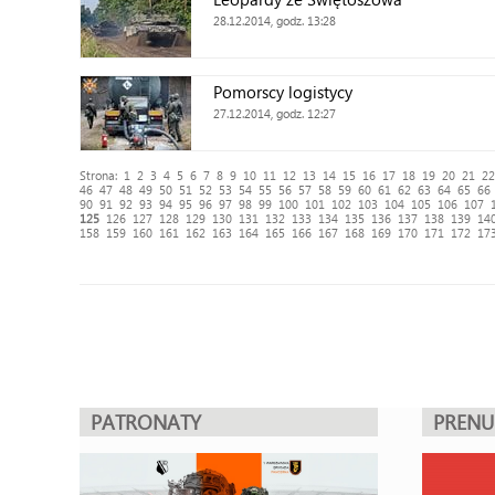
28.12.2014, godz. 13:28
Pomorscy logistycy
27.12.2014, godz. 12:27
Strona:
1
2
3
4
5
6
7
8
9
10
11
12
13
14
15
16
17
18
19
20
21
22
46
47
48
49
50
51
52
53
54
55
56
57
58
59
60
61
62
63
64
65
66
90
91
92
93
94
95
96
97
98
99
100
101
102
103
104
105
106
107
125
126
127
128
129
130
131
132
133
134
135
136
137
138
139
14
158
159
160
161
162
163
164
165
166
167
168
169
170
171
172
17
PATRONATY
PREN