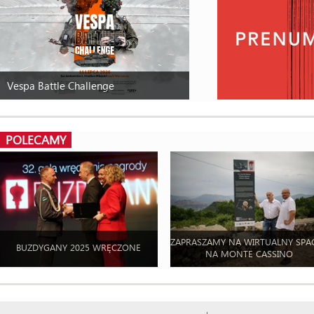
Vespa Battle Challenge
POLECAMY
ZAPRASZAMY NA WIRTUALNY SPA
BUZDYGANY 2025 WRĘCZONE
NA MONTE CASSINO