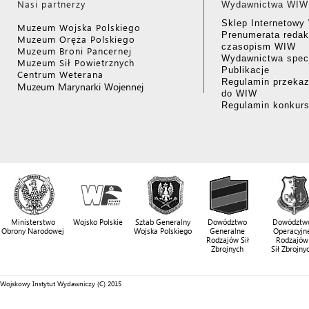
Nasi partnerzy
Wydawnictwa WIW
Sklep Internetow
Muzeum Wojska Polskiego
Prenumerata redak
Muzeum Oręża Polskiego
czasopism WIW
Muzeum Broni Pancernej
Wydawnictwa specj
Muzeum Sił Powietrznych
Publikacje
Centrum Weterana
Regulamin przekaz
Muzeum Marynarki Wojennej
do WIW
Regulamin konkur
Ministerstwo
Wojsko Polskie
Sztab Generalny
Dowództwo
Dowództw
Obrony Narodowej
Wojska Polskiego
Generalne
Operacyjn
Rodzajów Sił
Rodzajów
Zbrojnych
Sił Zbrojny
Wojskowy Instytut Wydawniczy (C) 2015