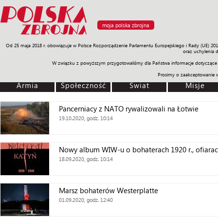
moja polska zbrojna
Od 25 maja 2018 r. obowiązuje w Polsce Rozporządzenie Parlamentu Europejskiego i Rady (UE) 20
Armia
Poligon
Sprzęt
Misje
Polityka
Prawo
Świat
Sp
oraz uchylenia 
W związku z powyższym przygotowaliśmy dla Państwa informacje dotyczące 
Prosimy o zaakceptowanie 
Armia
Społeczność
Świat
Misje
Pancerniacy z NATO rywalizowali na Łotwie
19.10.2020, godz. 10:14
Nowy album WIW-u o bohaterach 1920 r., ofiarach
18.09.2020, godz. 10:14
Marsz bohaterów Westerplatte
01.09.2020, godz. 12:40