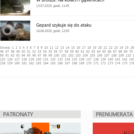
13.07.2020, godz. 11:45
Gepard szykuje się do ataku
16.06.2020, godz. 12:05
Strona:
1
2
3
4
5
6
7
8
9
10
11
12
13
14
15
16
17
18
19
20
21
22
23
24
25
26
46
47
48
49
50
51
52
53
54
55
56
57
58
59
60
61
62
63
64
65
66
67
68
69
70
90
91
92
93
94
95
96
97
98
99
100
101
102
103
104
105
106
107
108
109
110
125
126
127
128
129
130
131
132
133
134
135
136
137
138
139
140
141
142
14
158
159
160
161
162
163
164
165
166
167
168
169
170
171
172
173
174
175
17
PATRONATY
PRENUMERATA