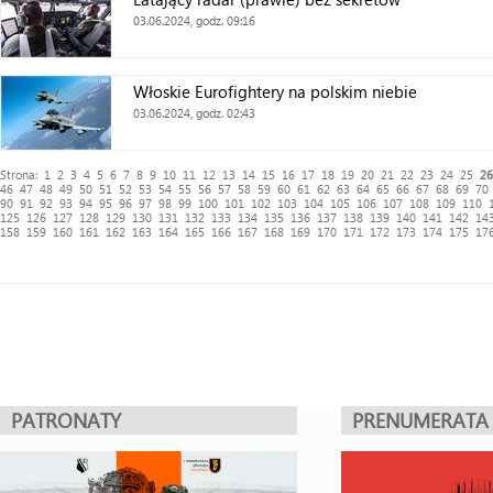
03.06.2024, godz. 09:16
Włoskie Eurofightery na polskim niebie
03.06.2024, godz. 02:43
Strona:
1
2
3
4
5
6
7
8
9
10
11
12
13
14
15
16
17
18
19
20
21
22
23
24
25
26
46
47
48
49
50
51
52
53
54
55
56
57
58
59
60
61
62
63
64
65
66
67
68
69
70
90
91
92
93
94
95
96
97
98
99
100
101
102
103
104
105
106
107
108
109
110
125
126
127
128
129
130
131
132
133
134
135
136
137
138
139
140
141
142
14
158
159
160
161
162
163
164
165
166
167
168
169
170
171
172
173
174
175
17
PATRONATY
PRENUMERATA