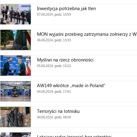
Inwestycja potrzebna jak tlen
07.06.2024, godz. 10:59
MON wyjaśni przebieg zatrzymania żołnierzy z W
06.06.2024, godz. 13:33
Myśliwi na rzecz obronności
05.06.2024, godz. 15:22
AW149 wkrótce „made in Poland”
04.06.2024, godz. 17:41
Terroryści na lotnisku
04.06.2024, godz. 06:56
Latający radar (prawie) bez sekretów