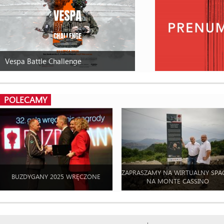
Vespa Battle Challenge
POLECAMY
ZAPRASZAMY NA WIRTUALNY SPA
BUZDYGANY 2025 WRĘCZONE
NA MONTE CASSINO