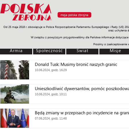
moja polska zbrojna
Od 25 maja 2018 r. obowiązuje w Polsce Rozporządzenie Parlamentu Europejskiego i Rady (UE) 20
Armia
Poligon
Sprzęt
Misje
Polityka
Prawo
Świat
Sp
oraz uchylenia 
W związku z powyższym przygotowaliśmy dla Państwa informacje dotyczące 
Prosimy o zaakceptowanie 
Armia
Społeczność
Świat
Misje
Donald Tusk: Musimy bronić naszych granic
10.06.2024, godz. 16:29
Unieszkodliwić dywersantów, pomóc poszkodo
10.06.2024, godz. 10:11
Będą zmiany w przepisach po incydencie na grani
07.06.2024, godz. 11:48