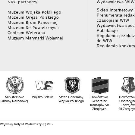
Nasi partnerzy
Wydawnictwa WIW
Sklep Internetow
Muzeum Wojska Polskiego
Prenumerata redak
Muzeum Oręża Polskiego
czasopism WIW
Muzeum Broni Pancernej
Wydawnictwa specj
Muzeum Sił Powietrznych
Publikacje
Centrum Weterana
Regulamin przekaz
Muzeum Marynarki Wojennej
do WIW
Regulamin konkur
Ministerstwo
Wojsko Polskie
Sztab Generalny
Dowództwo
Dowództw
Obrony Narodowej
Wojska Polskiego
Generalne
Operacyjn
Rodzajów Sił
Rodzajów
Zbrojnych
Sił Zbrojny
Wojskowy Instytut Wydawniczy (C) 2015