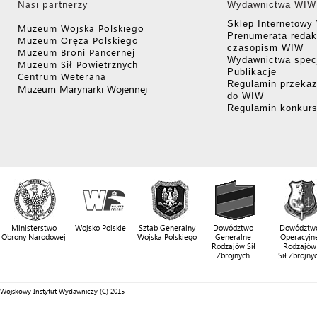
Nasi partnerzy
Wydawnictwa WIW
Sklep Internetow
Muzeum Wojska Polskiego
Prenumerata redak
Muzeum Oręża Polskiego
czasopism WIW
Muzeum Broni Pancernej
Wydawnictwa specj
Muzeum Sił Powietrznych
Publikacje
Centrum Weterana
Regulamin przekaz
Muzeum Marynarki Wojennej
do WIW
Regulamin konkur
Ministerstwo
Wojsko Polskie
Sztab Generalny
Dowództwo
Dowództw
Obrony Narodowej
Wojska Polskiego
Generalne
Operacyjn
Rodzajów Sił
Rodzajów
Zbrojnych
Sił Zbrojny
Wojskowy Instytut Wydawniczy (C) 2015