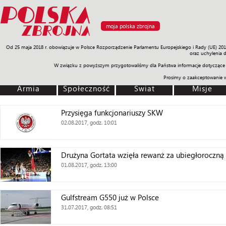
moja polska zbrojna
Od 25 maja 2018 r. obowiązuje w Polsce Rozporządzenie Parlamentu Europejskiego i Rady (UE) 20
Armia
Poligon
Sprzęt
Misje
Polityka
Prawo
Świat
Sp
oraz uchylenia 
W związku z powyższym przygotowaliśmy dla Państwa informacje dotyczące 
Prosimy o zaakceptowanie 
Armia
Społeczność
Świat
Misje
Przysięga funkcjonariuszy SKW
02.08.2017, godz. 10:01
Drużyna Gortata wzięła rewanż za ubiegłoroczną
01.08.2017, godz. 13:00
Gulfstream G550 już w Polsce
31.07.2017, godz. 08:51