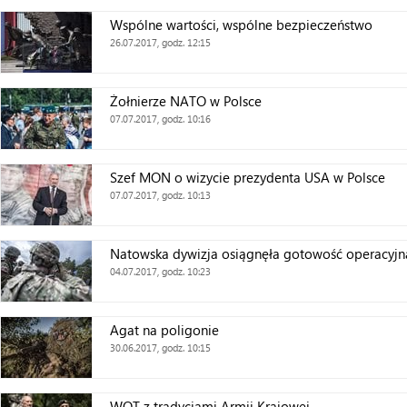
Wspólne wartości, wspólne bezpieczeństwo
26.07.2017, godz. 12:15
Żołnierze NATO w Polsce
07.07.2017, godz. 10:16
Szef MON o wizycie prezydenta USA w Polsce
07.07.2017, godz. 10:13
Natowska dywizja osiągnęła gotowość operacyjn
04.07.2017, godz. 10:23
Agat na poligonie
30.06.2017, godz. 10:15
WOT z tradycjami Armii Krajowej