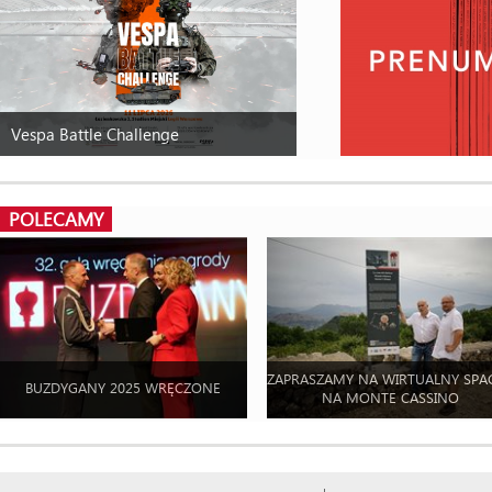
Vespa Battle Challenge
POLECAMY
ZAPRASZAMY NA WIRTUALNY SPA
BUZDYGANY 2025 WRĘCZONE
NA MONTE CASSINO