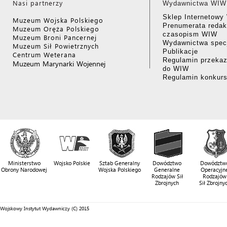
Nasi partnerzy
Wydawnictwa WIW
Sklep Internetow
Muzeum Wojska Polskiego
Prenumerata redak
Muzeum Oręża Polskiego
czasopism WIW
Muzeum Broni Pancernej
Wydawnictwa specj
Muzeum Sił Powietrznych
Publikacje
Centrum Weterana
Regulamin przekaz
Muzeum Marynarki Wojennej
do WIW
Regulamin konkur
Ministerstwo
Wojsko Polskie
Sztab Generalny
Dowództwo
Dowództw
Obrony Narodowej
Wojska Polskiego
Generalne
Operacyjn
Rodzajów Sił
Rodzajów
Zbrojnych
Sił Zbrojny
Wojskowy Instytut Wydawniczy (C) 2015