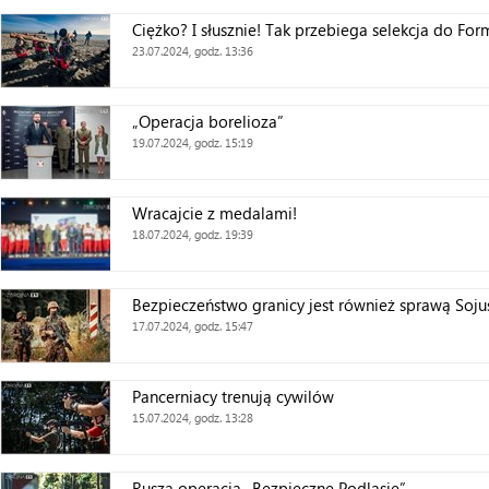
Ciężko? I słusznie! Tak przebiega selekcja do Fo
23.07.2024, godz. 13:36
„Operacja borelioza”
19.07.2024, godz. 15:19
Wracajcie z medalami!
18.07.2024, godz. 19:39
Bezpieczeństwo granicy jest również sprawą Soju
17.07.2024, godz. 15:47
Pancerniacy trenują cywilów
15.07.2024, godz. 13:28
Rusza operacja „Bezpieczne Podlasie”