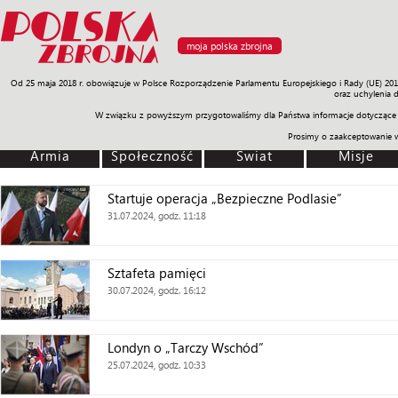
moja polska zbrojna
Od 25 maja 2018 r. obowiązuje w Polsce Rozporządzenie Parlamentu Europejskiego i Rady (UE) 20
Armia
Poligon
Sprzęt
Misje
Polityka
Prawo
Świat
Sp
oraz uchylenia 
W związku z powyższym przygotowaliśmy dla Państwa informacje dotyczące 
Prosimy o zaakceptowanie 
Armia
Społeczność
Świat
Misje
Startuje operacja „Bezpieczne Podlasie”
31.07.2024, godz. 11:18
Sztafeta pamięci
30.07.2024, godz. 16:12
Londyn o „Tarczy Wschód”
25.07.2024, godz. 10:33