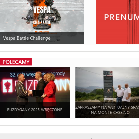
Vespa Battle Challenge
POLECAMY
ZAPRASZAMY NA WIRTUALNY SPA
BUZDYGANY 2025 WRĘCZONE
NA MONTE CASSINO