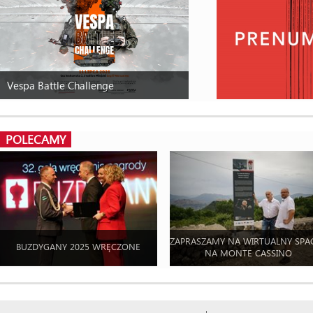
Vespa Battle Challenge
POLECAMY
ZAPRASZAMY NA WIRTUALNY SPA
BUZDYGANY 2025 WRĘCZONE
NA MONTE CASSINO