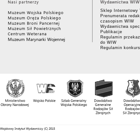
Nasi partnerzy
Wydawnictwa WIW
Sklep Internetow
Muzeum Wojska Polskiego
Prenumerata redak
Muzeum Oręża Polskiego
czasopism WIW
Muzeum Broni Pancernej
Wydawnictwa specj
Muzeum Sił Powietrznych
Publikacje
Centrum Weterana
Regulamin przekaz
Muzeum Marynarki Wojennej
do WIW
Regulamin konkur
Ministerstwo
Wojsko Polskie
Sztab Generalny
Dowództwo
Dowództw
Obrony Narodowej
Wojska Polskiego
Generalne
Operacyjn
Rodzajów Sił
Rodzajów
Zbrojnych
Sił Zbrojny
Wojskowy Instytut Wydawniczy (C) 2015