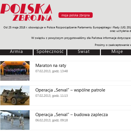
moja polska zbrojna
Od 25 maja 2018 r. obowiązuje w Polsce Rozporządzenie Parlamentu Europejskiego i Rady (UE) 20
Armia
Poligon
Sprzęt
Misje
Polityka
Prawo
Świat
Sp
oraz uchylenia 
W związku z powyższym przygotowaliśmy dla Państwa informacje dotyczące 
Prosimy o zaakceptowanie 
Armia
Społeczność
Świat
Misje
Maraton na raty
07.02.2013, godz. 13:48
Operacja „Serval” – wspólne patrole
07.02.2013, godz. 11:13
Operacja „Serval” – budowa zaplecza
06.02.2013, godz. 09:18