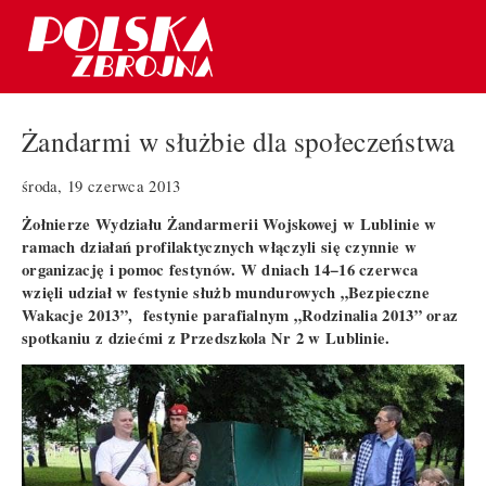
Żandarmi w służbie dla społeczeństwa
środa, 19 czerwca 2013
Żołnierze Wydziału Żandarmerii Wojskowej w Lublinie w
ramach działań profilaktycznych włączyli się czynnie w
organizację i pomoc festynów. W dniach 14−16 czerwca
wzięli udział w festynie służb mundurowych „Bezpieczne
Wakacje 2013”, festynie parafialnym „Rodzinalia 2013” oraz
spotkaniu z dziećmi z Przedszkola Nr 2 w Lublinie.