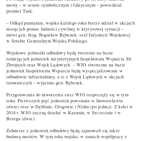
mosty – w sensie symbolicznym i faktycznym – powiedział
premier Tusk.
– Odkąd pamiętam, wojsko każdego roku bierze udział w akcjach
niosących pomoc ludności cywilnej w kryzysowej sytuacji –
mówi gen. bryg. Bogusław Bębenek, szef Inżynierii Wojskowej
w Sztabie Generalnym Wojska Polskiego.
Wojskowe jednostki odbudowy będą tworzone na bazie
istniejących jednostek inżynieryjnych Inspektoratu Wsparcia Sił
Zbrojnych oraz Wojsk Lądowych. – WJO stworzone na bazie
jednostek Inspektoratu Wsparcia będą wyspecjalizowane w
odbudowie infrastruktury, a te z Wojsk Lądowych w akcjach
ratowniczych – wyjaśnia gen. Bębenek.
Przygotowania do utworzenia sieci WJO rozpoczęły się w tym
roku. Pierwszych pięć jednostek powstanie w Inowrocławiu
(dwie) oraz w Dęblinie, Głogowie i Nisku (po jednej). Z kolei w
2014 r. WJO zaczną działać w Kazuniu, w Szczecinie i w
Brzegu (dwie).
Żołnierze z jednostek odbudowy będą zajmowali się także
budową mostów. W tym roku wojsko, w ramach współpracy z