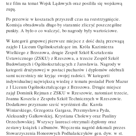
tez film na temat Wojsk Lądowych oraz posiliła się wojskową
zupą.
Po przerwie w koszarach przyszedł czas na rozstrzygnięcie.
Komisja obradowała długo by starannie zliczyć poszczególne
punkty. A było o co walczyć, bo nagrody były wartościowe.
W kategorii grupowej pierwsze miejsce z dość dużą przewagą
zajęło I Liceum Ogólnokształcące im. Króla Kazimierza
Wielkiego z Brzozowa, drugie Zespół Szkół Kształcenia
Ustawicznego (ZSKU) z Rzeszowa, a trzecie Zespół Szkół
Budowlanych i Ogólnokształcących z Jarosławia. Nagrody w
kategorii drużynowej w postaci pucharów i dyplomów odebrali
sami uczestnicy nie kryjąc swojej radości. W kategorii
indywidualnej największą wiedzę z tematu posiadał Piotr Mazur
z I Liceum Ogólnokształcącego z Brzozowa. Drugie miejsce
zajął Dominik Rejman z ZSKU w Rzeszowie, natomiast trzecie,
Joanna Koszela z Zespołu Szkół Technicznych w Rzeszowie.
Dodatkowo przyznano sześć wyróżnień dla: Karola
Winiarskiego, Grzegorza Gargasa, Przemysława Pyda,
Aleksandry Gałkowskiej, Krystiana Cholewy oraz Pauliny
Orzechowskiej. Wszyscy laureaci otrzymali dyplomy oraz
zestawy książek i albumów. Wręczenia nagród dokonali prezes
Stowarzyszenia Honorowych Podhalańczyków gen. dyw. w st.