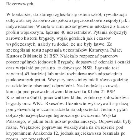
Rezerwowych.
W konkursie, do którego zgłosiło się osiem szkół, rywalizacja
odbywała się zarówno zespołowo (pięcioosobowe zespoły) jak i
indywidualnie. Wzięła w nim udział głównie młodzież z klas o
profilu wojskowym, łącznie 40 uczestników. Pytania dotyczyły
zarówno historii brygady, wojsk górskich jak i czasów
współczesnych, należy tu dodać, że nie były łatwe. Ze
szczegółami testu zapoznała uczestników Katarzyna Pałac,
Kustosz Biblioteki 21 BSP. Należało rozpoznać patronów
poszczególnych jednostek Brygady, dopasować odznaki i oznaki
oraz wyjaśnić pojęcia np. te dotyczące NSR. Łącznie test
zawierał 45 bardziej lub mniej rozbudowanych odpowiednio
punktowanych pytań. Wszyscy uczestnicy mieli równo godzinę
na udzielenie pisemnej odpowiedzi. Nad całością czuwała
komisja pod przewodnictwem kierownika Klubu 21 BSP
Kazimierza Gałki, pracowników klubu, żołnierzy z dowództwa
brygady oraz WKU Rzeszów. Uczniowie wykazywali się dużą
pomysłowością w czasie udzielania odpowiedzi. Jedno z pytań
dotyczyło największego tegorocznego ćwiczenia Wojska
Polskiego, w jakim brali udział podhalańczycy. Odpowiedzi były
różne. Większość poprawnie wskazywała na ćwiczenie pod
kryptonimem Anakonda 12, jednak najciekawsza brzmiała po
prostu „tor przeszkód”.