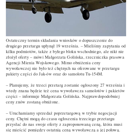
Ostateczny termin składania wniosków o dopuszczenie do
drugiego przetargu upłynął 19 września. – Mieliśmy zapytania od
kilku podmiotów, także z byłego bloku wschodniego, ale nikt nie
złożył oferty – mówi Małgorzata Golińska, rzeczniczka prasowa
Agencji Mienia Wojskowego. Mimo obniżenia ceny
wywoławczej nie było też chętnych na oferowane w przetargu
pakiety części do Jak-ów oraz do samolotu Tu-154M.
– Planujemy, że trzeci przetarg zostanie ogłoszony 27 września i
wtedy znana będzie też cena wywoławcza samolotów i pakietów
części – informuje Małgorzata Golińska. Najprawdopodobniej
ceny znów zostaną obniżone.
– Uruchamiamy sprzedaż poprzetargową w trybie negocjacji
ceny. Chętni mogą do czasu ogłoszenia trzeciego przetargu
przysłać do nas swoje oferty z zaproponowaną ceną, która musi
się mieścić pomiędzy ostatnią ceną wywoławczą a jej połową.