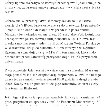
Oferty będzie rozpatrywać komisja przetargowa i jeśli uzna je za
atrakcyjne, zawrzemy umowę sprzedaży – wyjaśnia rzeczniczka
AMW.
Oferowane w przetargu dwa samoloty Jak-40 to luksusowe
wersje dla VIP-ów. Przystosowane są do przewozu 15 pasażerów
– pięciu w salonce i dziesięciu w przedziale pasażerskim.
Maszyny były eksploatowane przez 36 Specjalny Pułk Lotnictwa
Transportowego. Po rozwiązaniu jednostki w 2011 r. dwa Jak-i
przekazano muzeom – jeden trafił do Muzeum Wojska Polskiego
w Warszawie, drugi do Muzeum Sił Powietrznych w Dęblinie.
Egzemplarz znajdujący się w MWP to ten samolot, którym do
Smoleńska przed katastrofą prezydenckiego Tu-154 przylecieli
dziennikarze.
Dwa pozostałe Jak-i zostały wystawione na sprzedaż. Maszyny
mają ponad 30 lat, ich eksploatację rozpoczęto w 1980 r. Od tego
czasu jeden samolot wylatał ponad 8500 godzin, a drugi prawie
9000. Każdy z nich przeszedł też pięć remontów, ostatni cztery
lata temu na Białorusi.
Jeśli Agencji uda się sprzedać samoloty lub części zamienne, 93
proc. przychodu ze sprzedaży trafi do Funduszu Modernizacji Sił