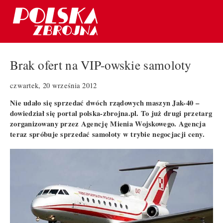
Brak ofert na VIP-owskie samoloty
czwartek, 20 września 2012
Nie udało się sprzedać dwóch rządowych maszyn Jak-40 –
dowiedział się portal polska-zbrojna.pl. To już drugi przetarg
zorganizowany przez Agencję Mienia Wojskowego. Agencja
teraz spróbuje sprzedać samoloty w trybie negocjacji ceny.