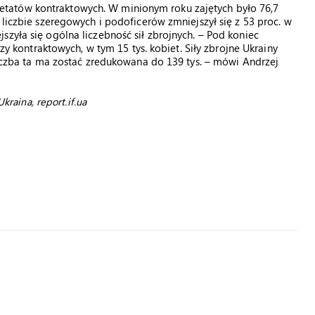
tatów kontraktowych. W minionym roku zajętych było 76,7
 liczbie szeregowych i podoficerów zmniejszył się z 53 proc. w
zyła się ogólna liczebność sił zbrojnych. – Pod koniec
rzy kontraktowych, w tym 15 tys. kobiet. Siły zbrojne Ukrainy
liczba ta ma zostać zredukowana do 139 tys. – mówi Andrzej
kraina, report.if.ua