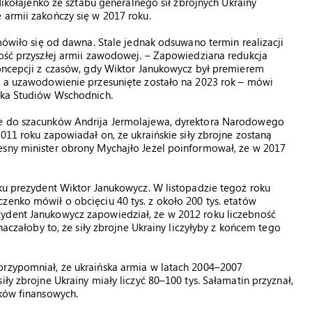
 Nikołajenko ze sztabu generalnego sił zbrojnych Ukrainy
 armii zakończy się w 2017 roku.
 mówiło się od dawna. Stale jednak odsuwano termin realizacji
kość przyszłej armii zawodowej. – Zapowiedziana redukcja
koncepcji z czasów, gdy Wiktor Janukowycz był premierem
u, a uzawodowienie przesunięte zostało na 2023 rok – mówi
odka Studiów Wschodnich.
ne do szacunków Andrija Jermolajewa, dyrektora Narodowego
2011 roku zapowiadał on, że ukraińskie siły zbrojne zostaną
esny minister obrony Mychajło Jeżel poinformował, że w 2017
oku prezydent Wiktor Janukowycz. W listopadzie tegoż roku
zenko mówił o obcięciu 40 tys. z około 200 tys. etatów
ydent Janukowycz zapowiedział, że w 2012 roku liczebność
znaczałoby to, że siły zbrojne Ukrainy liczyłyby z końcem tego
przypomniał, że ukraińska armia w latach 2004–2007
ły zbrojne Ukrainy miały liczyć 80–100 tys. Sałamatin przyznał,
dków finansowych.