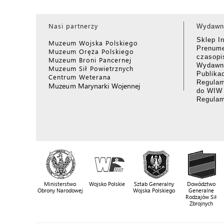
Nasi partnerzy
Wydawn
Sklep I
Muzeum Wojska Polskiego
Prenume
Muzeum Oręża Polskiego
czasop
Muzeum Broni Pancernej
Wydawni
Muzeum Sił Powietrznych
Publika
Centrum Weterana
Regulam
Muzeum Marynarki Wojennej
do WIW
Regula
Ministerstwo
Wojsko Polskie
Sztab Generalny
Dowództwo
Obrony Narodowej
Wojska Polskiego
Generalne
Rodzajów Sił
Zbrojnych