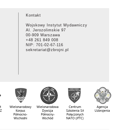
Kontakt
Wojskowy Instytut Wydawniczy
Al. Jerozolimskie 97
00-909 Warszawa
+48 261 849 008
NIP: 701-02-67-116
sekretariat@zbrojni.pl
t
Wielonarodowy
Wielonarodowa
Centrum
Agencja
SZ
Korpus
Dywizja
Szkolenia Sił
Uzbrojenia
Północno-
Północny-
Połączonych
Wschodni
Wschód
NATO (JFTC)