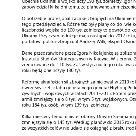
Obecnie ukraińskie wojsko liczy 193 tys. żołnierzy. Igor
zapowiedział kilka dni temu, że planowane zmniejszenie
O potrzebie profesjonalizacji sił zbrojnych na Ukrainie
tego przedsięwzięcia. Różne też były plany co do wiel
liczebności wojska do 100 tys. żołnierzy to powrót do 
Ukrainy. Przy czym redukcje mają nastąpić do 2017 rok
portalowi polska-zbrojna.pl Andrzej Wilk, ekspert Ośr
Dane przedstawione przez Igora Nikołajenkę są zbliżo
Instytutu Studiów Strategicznych w Kijowie. W sierpniu 
zredukowane do 110 tys. Zaś w styczniu tego roku ówcz
roku będą one liczyły 130 tys.
Reformę ukraińskich sił zbrojnych zainicjował w 2010 r
ówczesny szef sztabu generalnego generał Hryhorij Pedc
cywilnych i wojskowych w latach 2011–2015. Potem prez
armii zmniejszy się o 8 tys., w tym 5 tys. wojskowych. O
roku 184 tys. osób, w tym 139 tys. żołnierzy.
Kilka miesięcy temu minister obrony Dmytro Sałamatin 
zmniejszyła się o 145 tys. Według planów do 2015 roku si
że wszystkich celów nie udało się osiągnąć z braku śro