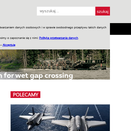
przetwarzaniem danych osobowych i w sprawie swobodnego przepływu takich danych
SH
SKLEP
Jednodniówki
Praca w WIW
simy o zapoznanie się z nimi:
Polityka przetwarzania danych
.
 –
Akceptuję
POLECAMY