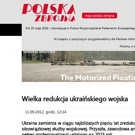
moja polska zbrojna
Od 25 maja 2018 r. obowiązuje w Polsce Rozporządzenie Parlamentu Europejskieg
Armia
Poligon
Sprzęt
Misje
Polityka
Prawo
W związku z powyższym przygotowaliśmy dla Państwa inform
Prosimy o 
Wielka redukcja ukraińskiego wojska
11.09.2012, godz. 12:14
Ukraina zamierza w ciągu najbliższych pięciu lat zredu
obowiązkowej służby wojskowej. Przyszła, zawodowa armi
pełnej profesjonalizacji ustalono na 2023 rok.