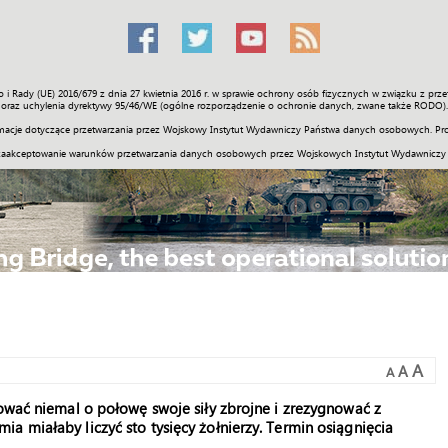
o i Rady (UE) 2016/679 z dnia 27 kwietnia 2016 r. w sprawie ochrony osób fizycznych w związku z 
Świat
Społeczność
Sport
Historia
Galerie
Wideo
ENGLI
oraz uchylenia dyrektywy 95/46/WE (ogólne rozporządzenie o ochronie danych, zwane także RODO).
acje dotyczące przetwarzania przez Wojskowy Instytut Wydawniczy Państwa danych osobowych. Pro
zaakceptowanie warunków przetwarzania danych osobowych przez Wojskowych Instytut Wydawniczy
A
A
A
kować niemal o połowę swoje siły zbrojne i zrezygnować z
a miałaby liczyć sto tysięcy żołnierzy. Termin osiągnięcia