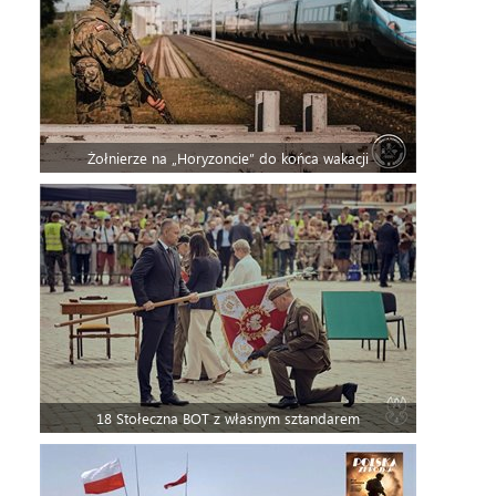
Żołnierze na „Horyzoncie” do końca wakacji
18 Stołeczna BOT z własnym sztandarem