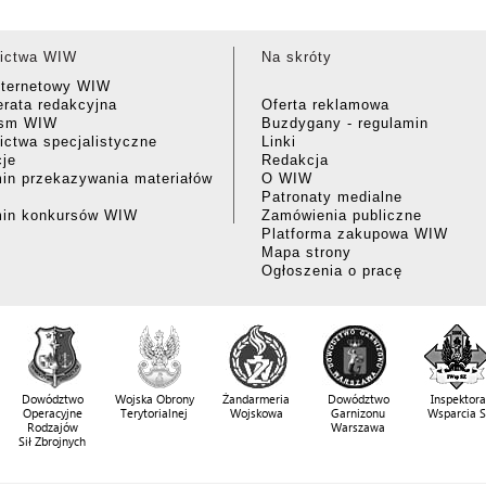
ictwa WIW
Na skróty
nternetowy WIW
rata redakcyjna
Oferta reklamowa
ism WIW
Buzdygany - regulamin
ctwa specjalistyczne
Linki
cje
Redakcja
in przekazywania materiałów
O WIW
Patronaty medialne
min konkursów WIW
Zamówienia publiczne
Platforma zakupowa WIW
Mapa strony
Ogłoszenia o pracę
Dowództwo
Wojska Obrony
Żandarmeria
Dowództwo
Inspektora
Operacyjne
Terytorialnej
Wojskowa
Garnizonu
Wsparcia 
Rodzajów
Warszawa
Sił Zbrojnych