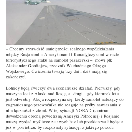
– Chcemy sprawdzić umiejętności realnego współdziałania
między Rosjanami a Amerykanami i Kanadyjczykami w razie
terrorystycznego ataku na samolot pasażerski – mówi płk
Aleksander Gordiejew, rzecznik Wschodniego Okręgu
Wojskowego. Ćwiczenia trwają trzy dni i dziś mają się
zakończyć.
Lotnicy będą ćwiczyć dwa scenariusze działań. Pierwszy, gdy
maszyna leci z Alaski nad Rosję, a drugi – gdy kierunek lotu
jest odwrotny. Akcja rozpoczyna się, kiedy samolot należący do
zagranicznego przewoźnika nie reaguje na próby nawiązania z
nim łączności z ziemi. W tej sytuacji NORAD (centrum
dowodzenia obroną powietrzną Ameryki Północnej) i Rosjanie
muszą wysłać myśliwce ze swych baz lub przekierować będące
już w powietrzu, by rozpoznały sytuację, z jakiego powodu