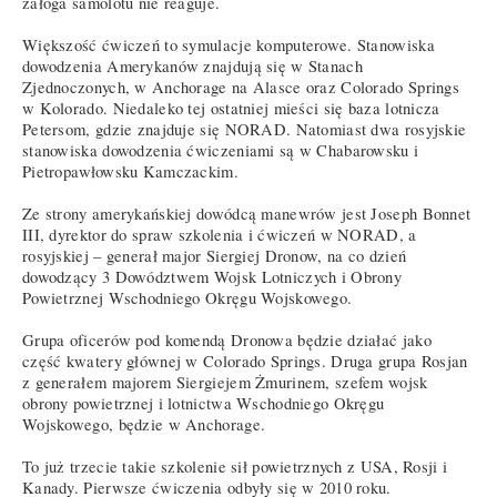
załoga samolotu nie reaguje.
Większość ćwiczeń to symulacje komputerowe. Stanowiska
dowodzenia Amerykanów znajdują się w Stanach
Zjednoczonych, w Anchorage na Alasce oraz Colorado Springs
w Kolorado. Niedaleko tej ostatniej mieści się baza lotnicza
Petersom, gdzie znajduje się NORAD. Natomiast dwa rosyjskie
stanowiska dowodzenia ćwiczeniami są w Chabarowsku i
Pietropawłowsku Kamczackim.
Ze strony amerykańskiej dowódcą manewrów jest Joseph Bonnet
III, dyrektor do spraw szkolenia i ćwiczeń w NORAD, a
rosyjskiej – generał major Siergiej Dronow, na co dzień
dowodzący 3 Dowództwem Wojsk Lotniczych i Obrony
Powietrznej Wschodniego Okręgu Wojskowego.
Grupa oficerów pod komendą Dronowa będzie działać jako
część kwatery głównej w Colorado Springs. Druga grupa Rosjan
z generałem majorem Siergiejem Żmurinem, szefem wojsk
obrony powietrznej i lotnictwa Wschodniego Okręgu
Wojskowego, będzie w Anchorage.
To już trzecie takie szkolenie sił powietrznych z USA, Rosji i
Kanady. Pierwsze ćwiczenia odbyły się w 2010 roku.