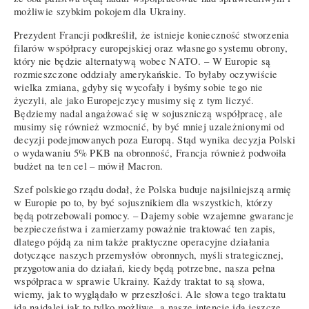
możliwie szybkim pokojem dla Ukrainy.
Prezydent Francji podkreślił, że istnieje konieczność stworzenia
filarów współpracy europejskiej oraz własnego systemu obrony,
który nie będzie alternatywą wobec NATO. – W Europie są
rozmieszczone oddziały amerykańskie. To byłaby oczywiście
wielka zmiana, gdyby się wycofały i byśmy sobie tego nie
życzyli, ale jako Europejczycy musimy się z tym liczyć.
Będziemy nadal angażować się w sojuszniczą współpracę, ale
musimy się również wzmocnić, by być mniej uzależnionymi od
decyzji podejmowanych poza Europą. Stąd wynika decyzja Polski
o wydawaniu 5% PKB na obronność, Francja również podwoiła
budżet na ten cel – mówił Macron.
Szef polskiego rządu dodał, że Polska buduje najsilniejszą armię
w Europie po to, by być sojusznikiem dla wszystkich, którzy
będą potrzebowali pomocy. – Dajemy sobie wzajemne gwarancje
bezpieczeństwa i zamierzamy poważnie traktować ten zapis,
dlatego pójdą za nim także praktyczne operacyjne działania
dotyczące naszych przemysłów obronnych, myśli strategicznej,
przygotowania do działań, kiedy będą potrzebne, nasza pełna
współpraca w sprawie Ukrainy. Każdy traktat to są słowa,
wiemy, jak to wyglądało w przeszłości. Ale słowa tego traktatu
idą najdalej jak to tylko możliwe, a nasze intencje idą jeszcze