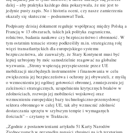
dalej – aby praktyka każdego dnia pokazywała, że nie jest to
jedynie pusty zapis. No i historia oceni, czy nasze zamierzenia
okazały się skuteczne – podsumował Tusk.
Podpisany dzisiaj dokument reguluje współpracę między Polską a
Francją w 13 obszarach, takich jak polityka zagraniczna,
rolnictwo, badania naukowe czy bezpieczeństwo i obronność. W
tym ostatnim temacie strony podkreśliły m.in. strategiczną rolę
więzi transatlantyckich dla europejskiego systemu
bezpieczeństwa, ale zauważyły, że Stary Kontynent musi być
lepiej uzbrojony by móc samodzielnie reagować na globalne
wyzwania. „Strony wspierają przyspieszenie przez UE
mobilizacji niezbędnych instrumentów i finansowania w celu
zwiększenia jej bezpieczeństwa i ochrony jej obywateli, z myślą
o wzmocnieniu jej ogólnej gotowości obronnej, zmniejszeniu jej
zależności strategicznych, uzupełnieniu krytycznych braków w
zdolnościach, rozwoju jej mobilności wojskowej oraz
wzmocnieniu europejskiej bazy technologiczno-przemysłowej
sektora obronnego w całej UE, tak aby wzmocnić zdolność
dostarczania sprzętu w szybszym tempie i wymaganych
ilościach” – czytamy w Traktacie.
„Zgodnie z postanowieniami artykułu 51 Karty Narodów
Zjednoczonych w przypadku napaści zbrojnej na ich terytorium