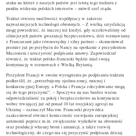
ataku na któreś z naszych państw jest istotą tego traktatu z
punktu widzenia polskich interesów – mówił szef rządu.
Traktat otwiera możliwości współpracy w zakresie
najważniejszych technologii obronnych. – Z wielką satysfakcją
mogę powiedzieć, że inaczej niż kiedyś, gdy oczekiwaliśmy od
silniejszych państw gwarancji bezpieczeństwa, dziś rozmawiamy
z Francuzami jako równorzędny i silny partner – skomentował
premier już po przybyciu do Nancy na spotkanie z prezydentem
Macronem i uroczystość podpisania umowy. Zapowiedział
również, że traktat polsko-francuski będzie miał swoją
kontynuację w rozmowach z Wielką Brytanią.
Prezydent Francji w swoim wystąpieniu po podpisaniu traktatu
podkreślił, że „potrzebujemy zjednoczonej, mocnej i
konkurencyjnej Europy, a Polska i Francja zdecydowanie mogą
się do tego przyczynić”. – Spoczywa na nas bardzo ważna
odpowiedzialność za pokój i bezpieczeństwo na kontynencie
wobec trwającej już od ponad 10 lat rosyjskiej agresji na
Ukrainę – zaznaczył Macron. Francuski przywódca
zaakcentował również konieczność rozwijania europejskiej
autonomii poprzez m.in. zwiększenie wydatków na obronność
oraz produkcji własnej broni i amunicji, a także rozwój
technologiczny, do czego ma się przyczynić podpisana dzisiaj