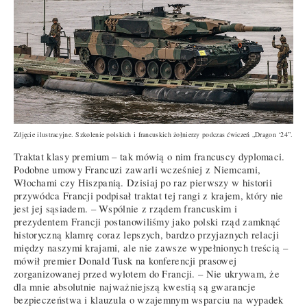
Zdjęcie ilustracyjne. Szkolenie polskich i francuskich żołnierzy podczas ćwiczeń „Dragon ‘24”.
Traktat klasy premium – tak mówią o nim francuscy dyplomaci.
Podobne umowy Francuzi zawarli wcześniej z Niemcami,
Włochami czy Hiszpanią. Dzisiaj po raz pierwszy w historii
przywódca Francji podpisał traktat tej rangi z krajem, który nie
jest jej sąsiadem. – Wspólnie z rządem francuskim i
prezydentem Francji postanowiliśmy jako polski rząd zamknąć
historyczną klamrę coraz lepszych, bardzo przyjaznych relacji
między naszymi krajami, ale nie zawsze wypełnionych treścią –
mówił premier Donald Tusk na konferencji prasowej
zorganizowanej przed wylotem do Francji. – Nie ukrywam, że
dla mnie absolutnie najważniejszą kwestią są gwarancje
bezpieczeństwa i klauzula o wzajemnym wsparciu na wypadek