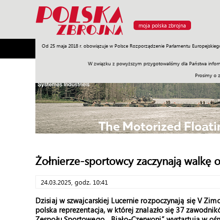
moja polska zbrojna
Od 25 maja 2018 r. obowiązuje w Polsce Rozporządzenie Parlamentu Europejskieg
Armia
Poligon
Sprzęt
Misje
Polityka
Prawo
W związku z powyższym przygotowaliśmy dla Państwa inform
Prosimy o 
Żołnierze-sportowcy zaczynają walkę 
24.03.2025, godz. 10:41
Dzisiaj w szwajcarskiej Lucernie rozpoczynają się V Z
polska reprezentacja, w której znalazło się 37 zawod
Zespołu Sportowego. „Biało-Czerwoni” wystartują w ośm