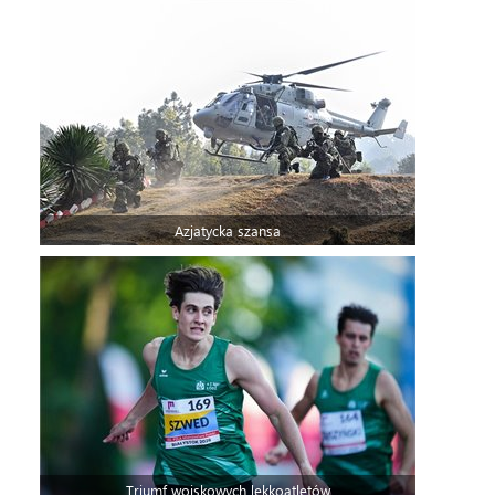
Azjatycka szansa
Triumf wojskowych lekkoatletów