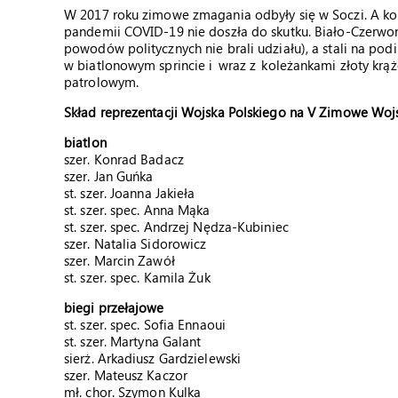
W 2017 roku zimowe zmagania odbyły się w Soczi. A k
pandemii COVID-19 nie doszła do skutku. Biało-Czerwon
powodów politycznych nie brali udziału), a stali na podi
w biatlonowym sprincie i wraz z koleżankami złoty krąże
patrolowym.
Skład reprezentacji Wojska Polskiego na V Zimowe Woj
biatlon
szer. Konrad Badacz
szer. Jan Guńka
st. szer. Joanna Jakieła
st. szer. spec. Anna Mąka
st. szer. spec. Andrzej Nędza-Kubiniec
szer. Natalia Sidorowicz
szer. Marcin Zawół
st. szer. spec. Kamila Żuk
biegi przełajowe
st. szer. spec. Sofia Ennaoui
st. szer. Martyna Galant
sierż. Arkadiusz Gardzielewski
szer. Mateusz Kaczor
mł. chor. Szymon Kulka