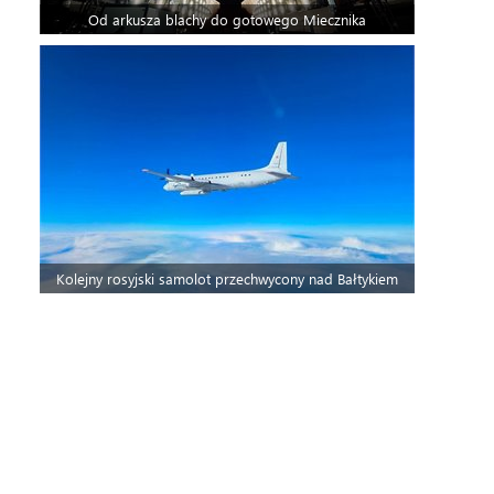
Od arkusza blachy do gotowego Miecznika
Kolejny rosyjski samolot przechwycony nad Bałtykiem