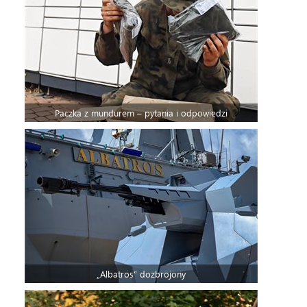
Paczka z mundurem – pytania i odpowiedzi
„Albatros” dozbrojony