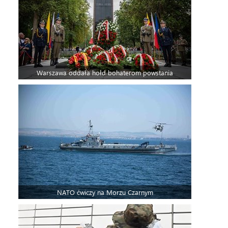
Warszawa oddała hołd bohaterom powstania
NATO ćwiczy na Morzu Czarnym