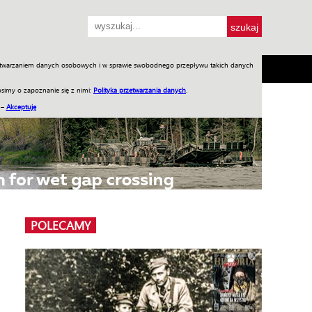
przetwarzaniem danych osobowych i w sprawie swobodnego przepływu takich danych
SH
SKLEP
Jednodniówki
Praca w WIW
simy o zapoznanie się z nimi:
Polityka przetwarzania danych
.
 –
Akceptuję
POLECAMY