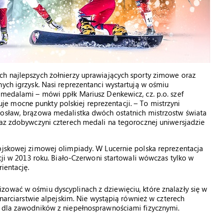
ch najlepszych żołnierzy uprawiających sporty zimowe oraz
ych igrzysk. Nasi reprezentanci wystartują w ośmiu
 medalami – mówi ppłk Mariusz Denkewicz, cz. p.o. szef
 mocne punkty polskiej reprezentacji. – To mistrzyni
rosław, brązowa medalistka dwóch ostatnich mistrzostw świata
raz zdobywczyni czterech medali na tegorocznej uniwersjadzie
ojskowej zimowej olimpiady. W Lucernie polska reprezentacja
ncji w 2013 roku. Biało-Czerwoni startowali wówczas tylko w
ientację.
zować w ośmiu dyscyplinach z dziewięciu, które znalazły się w
 narciarstwie alpejskim. Nie wystąpią również w czterech
a dla zawodników z niepełnosprawnościami fizycznymi.