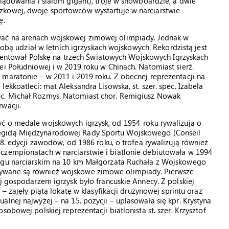
 lądowania i slalom gigant), troje w snowboardzie, a dwie
zkowej, dwoje sportowców wystartuje w narciarstwie
ę.
wać na arenach wojskowej zimowej olimpiady. Jednak w
 sobą udział w letnich igrzyskach wojskowych. Rekordzistą jest
rezentował Polskę na trzech Światowych Wojskowych Igrzyskach
ei Południowej i w 2019 roku w Chinach. Natomiast sierż.
maratonie – w 2011 i 2019 roku. Z obecnej reprezentacji na
ekkoatleci: mat Aleksandra Lisowska, st. szer. spec. Izabela
. spec. Michał Rozmys. Natomiast chor. Remigiusz Nowak
wacji.
ć o medale wojskowych igrzysk, od 1954 roku rywalizują o
 egidą Międzynarodowej Rady Sportu Wojskowego (Conseil
28. edycji zawodów, od 1986 roku, o trofea rywalizują również
czempionatach w narciarstwie i biatlonie debiutowała w 1994
egu narciarskim na 10 km Małgorzata Ruchała z Wojskowego
ywane są również wojskowe zimowe olimpiady. Pierwsze
j gospodarzem igrzysk było francuskie Annecy. Z polskiej
– zajęły piątą lokatę w klasyfikacji drużynowej sprintu oraz
lnej najwyżej – na 15. pozycji – uplasowała się kpr. Krystyna
obowej polskiej reprezentacji biatlonista st. szer. Krzysztof