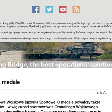
o i Rady (UE) 2016/679 z dnia 27 kwietnia 2016 r. w sprawie ochrony osób fizycznych w związku z 
Świat
Społeczność
Sport
Historia
Galerie
Wideo
ENGLI
oraz uchylenia dyrektywy 95/46/WE (ogólne rozporządzenie o ochronie danych, zwane także RODO).
acje dotyczące przetwarzania przez Wojskowy Instytut Wydawniczy Państwa danych osobowych. Pro
zaakceptowanie warunków przetwarzania danych osobowych przez Wojskowych Instytut Wydawniczy
o medale
A
A
A
imowe Wojskowe Igrzyska Sportowe. O medale powalczy także
ników – w większości sportowców z Centralnego Wojskowego
iu dyscyplinach sportu. O miejsce na podium powalczy m.in.