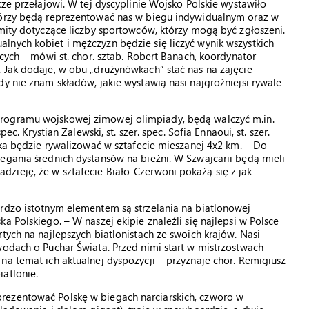
cze przełajowi. W tej dyscyplinie Wojsko Polskie wystawiło
tórzy będą reprezentować nas w biegu indywidualnym oraz w
imity dotyczące liczby sportowców, którzy mogą być zgłoszeni.
lnych kobiet i mężczyzn będzie się liczyć wynik wszystkich
ących – mówi st. chor. sztab. Robert Banach, koordynator
 Jak dodaje, w obu „drużynówkach” stać nas na zajęcie
y nie znam składów, jakie wystawią nasi najgroźniejsi rywale –
programu wojskowej zimowej olimpiady, będą walczyć m.in.
ec. Krystian Zalewski, st. szer. spec. Sofia Ennaoui, st. szer.
rka będzie rywalizować w sztafecie mieszanej 4x2 km. – Do
egania średnich dystansów na bieżni. W Szwajcarii będą mieli
zieję, że w sztafecie Biało-Czerwoni pokażą się z jak
ardzo istotnym elementem są strzelania na biatlonowej
a Polskiego. – W naszej ekipie znaleźli się najlepsi w Polsce
tych na najlepszych biatlonistach ze swoich krajów. Nasi
wodach o Puchar Świata. Przed nimi start w mistrzostwach
na temat ich aktualnej dyspozycji – przyznaje chor. Remigiusz
atlonie.
rezentować Polskę w biegach narciarskich, czworo w