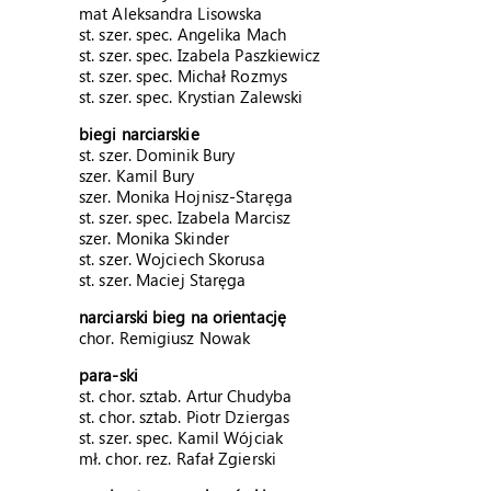
mat Aleksandra Lisowska
st. szer. spec. Angelika Mach
st. szer. spec. Izabela Paszkiewicz
st. szer. spec. Michał Rozmys
st. szer. spec. Krystian Zalewski
biegi narciarskie
st. szer. Dominik Bury
szer. Kamil Bury
szer. Monika Hojnisz-Staręga
st. szer. spec. Izabela Marcisz
szer. Monika Skinder
st. szer. Wojciech Skorusa
st. szer. Maciej Staręga
narciarski bieg na orientację
chor. Remigiusz Nowak
para-ski
st. chor. sztab. Artur Chudyba
st. chor. sztab. Piotr Dziergas
st. szer. spec. Kamil Wójciak
mł. chor. rez. Rafał Zgierski