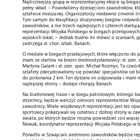
Najliczniejszą grupą w reprezentacyjnej ekipie są biega
pełny skład. – Powołaliśmy dziesięcioro zawodników, k
sztafecie mieszanej. Organizatorzy niedawno zmienili l
Tym samym do klasyfikacji drużynowej biegów indywidua
zawodników, a nie trzech najlepszych z czterech startuj
reprezentacji Wojska Polskiego w biegach przełajowych.
wysokich lokat. – Jednak trudno mi mówić o szansach, gd
zastrzega st. chor. sztab. Banach.
O medale w biegach przełajowych, które włączono do 
znani ze startów na bieżni średniodystansowcy: st. szer. sp
Martyna Galant i st. szer. spec. Michał Rozmys. Ta czwó
sztafety zdecydowaliśmy się powołać specjalistów od bi
do pokonania 2 km. Ten dystans im odpowiada i mam nad
najlepszej strony – dodaje chorąży Banach.
Na biatlonowej trasie i w biegu patrolowym, którego b
strzelnicy, będzie walczyć ośmioro reprezentantów Wojsk
zawodnicy. Wiele wojskowych reprezentacji jest też opar
sportowcy pokazywali się ostatnio z dobrej strony w za
świata, po których będzie można powiedzieć coś więcej 
Nowak, koordynator reprezentacji Wojska Polskiego w bi
Ponadto w Szwajcarii siedmioro zawodników będzie rep