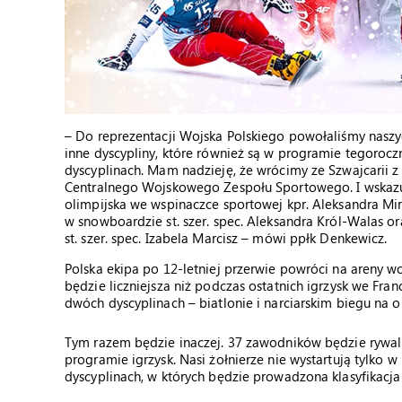
– Do reprezentacji Wojska Polskiego powołaliśmy naszy
inne dyscypliny, które również są w programie tegoroczn
dyscyplinach. Mam nadzieję, że wrócimy ze Szwajcarii z
Centralnego Wojskowego Zespołu Sportowego. I wskazuje
olimpijska we wspinaczce sportowej kpr. Aleksandra Mi
w snowboardzie st. szer. spec. Aleksandra Król-Walas o
st. szer. spec. Izabela Marcisz – mówi ppłk Denkewicz.
Polska ekipa po 12-letniej przerwie powróci na areny w
będzie liczniejsza niż podczas ostatnich igrzysk we Fra
dwóch dyscyplinach – biatlonie i narciarskim biegu na or
Tym razem będzie inaczej. 37 zawodników będzie rywali
programie igrzysk. Nasi żołnierze nie wystartują tylko w
dyscyplinach, w których będzie prowadzona klasyfikacj