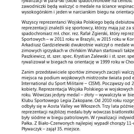
rywalizacji w para-ski (skoki spadochronowe na celność
zawodniczki będą walczyć o medale na ściance wspinac
wysokogórskim i jeden w narciarskim biegu na orientacj
Wszyscy reprezentanci Wojska Polskiego będą debiuto
reprezentacji znaleźli się sportowcy, którzy mają już za
spadochroniarz mł. chor. rez. Rafał Zgierski, który rep
Sportowych – w 2011 roku w Brazylii, w 2015 roku w Kor
Arkadiusz Gardzielewski dwukrotnie walczył o medale w 
zimowych igrzyskach w chińskim Wuhan startowali także l
Paszkiewicz, st. szer. spec. Krystian Zalewski i st. szer
rywalizował w biegach na orientację w 1999 roku w Chor
Zanim przedstawiciele sportów zimowych zaczęli walczy
miejsca na podium wojskowych mistrzostw świata pod
International du Sport Militaire – CISM). Począwszy od 
kobiety. Reprezentacja Wojska Polskiego w wojskowych 
roku. Wówczas jedyny medal – złoty – wywalczyła w bi
Klubu Sportowego Legia Zakopane. Od 2010 roku rozgr
odbyły się w Aosta Valley we Włoszech. Trzy lata późnie
reprezentacji najbliżej medalu były wówczas biatlonistki 
były siódme w biegu patrolowym. W rywalizacji indywidua
Pałka. Z Biało-Czerwonych najlepiej wypadł chorąży 11-os
Pływaczyk – zajął 35. miejsce.