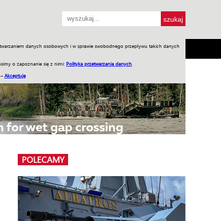
przetwarzaniem danych osobowych i w sprawie swobodnego przepływu takich danych
SH
SKLEP
Jednodniówki
Praca w WIW
simy o zapoznanie się z nimi:
Polityka przetwarzania danych
.
 –
Akceptuję
POLECAMY