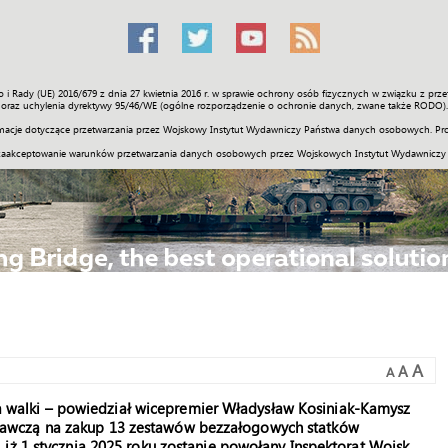
o i Rady (UE) 2016/679 z dnia 27 kwietnia 2016 r. w sprawie ochrony osób fizycznych w związku z 
Świat
Społeczność
Sport
Historia
Galerie
Wideo
ENGLI
oraz uchylenia dyrektywy 95/46/WE (ogólne rozporządzenie o ochronie danych, zwane także RODO).
acje dotyczące przetwarzania przez Wojskowy Instytut Wydawniczy Państwa danych osobowych. Pro
zaakceptowanie warunków przetwarzania danych osobowych przez Wojskowych Instytut Wydawniczy
A
A
A
pola walki – powiedział wicepremier Władysław Kosiniak-Kamysz
awczą na zakup 13 zestawów bezzałogowych statków
iż 1 stycznia 2025 roku zostanie powołany Inspektorat Wojsk