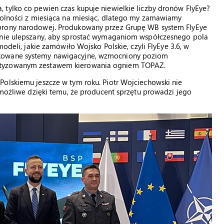
 tylko co pewien czas kupuje niewielkie liczby dronów FlyEye?
zdolności z miesiąca na miesiąc, dlatego my zamawiamy
obrony narodowej. Produkowany przez Grupę WB system FlyEye
otnie ulepszany, aby sprostać wymaganiom współczesnego pola
modeli, jakie zamówiło Wojsko Polskie, czyli FlyEye 3.6, w
ikowane systemy nawigacyjne, wzmocniony poziom
matyzowanym zestawem kierowania ogniem TOPAZ.
Polskiemu jeszcze w tym roku. Piotr Wojciechowski nie
e możliwe dzięki temu, że producent sprzętu prowadzi jego