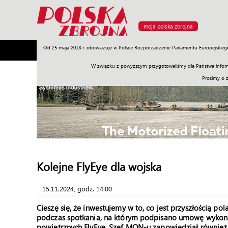
moja polska zbrojna
Od 25 maja 2018 r. obowiązuje w Polsce Rozporządzenie Parlamentu Europejskieg
Armia
Poligon
Sprzęt
Misje
Polityka
Prawo
W związku z powyższym przygotowaliśmy dla Państwa inform
Prosimy o 
Kolejne FlyEye dla wojska
15.11.2024, godz. 14:00
Cieszę się, że inwestujemy w to, co jest przyszłością 
podczas spotkania, na którym podpisano umowę wykon
powietrznych FlyEye. Szef MON-u zapowiedział również, 