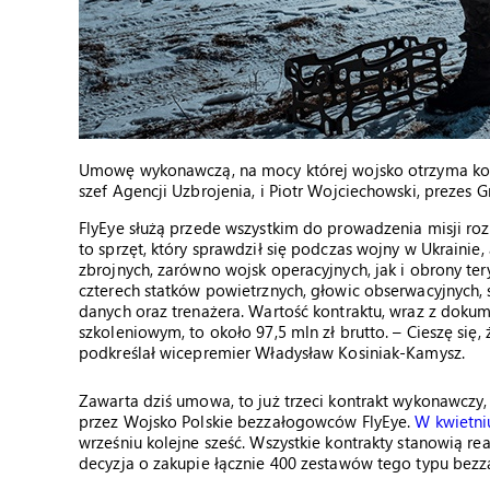
Umowę wykonawczą, na mocy której wojsko otrzyma kolej
szef Agencji Uzbrojenia, i Piotr Wojciechowski, prezes 
FlyEye służą przede wszystkim do prowadzenia misji rozp
to sprzęt, który sprawdził się podczas wojny w Ukrainie, a
zbrojnych, zarówno wojsk operacyjnych, jak i obrony ter
czterech statków powietrznych, głowic obserwacyjnych, 
danych oraz trenażera. Wartość kontraktu, wraz z dokum
szkoleniowym, to około 97,5 mln zł brutto. – Cieszę się,
podkreślał wicepremier Władysław Kosiniak-Kamysz.
Zawarta dziś umowa, to już trzeci kontrakt wykonawczy
przez Wojsko Polskie bezzałogowców FlyEye.
W kwietni
wrześniu kolejne sześć. Wszystkie kontrakty stanowią re
decyzja o zakupie łącznie 400 zestawów tego typu bez