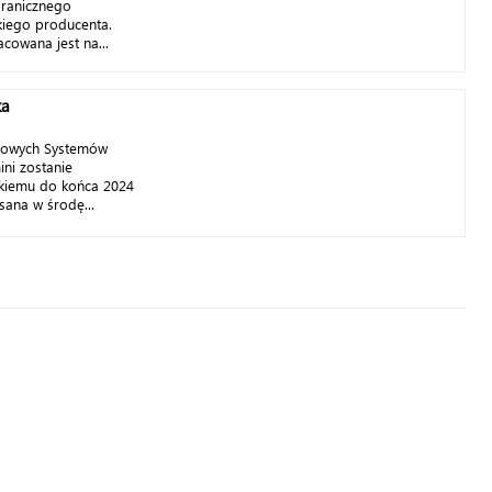
granicznego
kiego producenta.
cowana jest na...
ka
gowych Systemów
ini zostanie
skiemu do końca 2024
sana w środę...