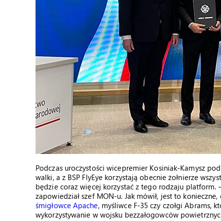
Podczas uroczystości wicepremier Kosiniak-Kamysz podk
walki, a z BSP FlyEye korzystają obecnie żołnierze wszys
będzie coraz więcej korzystać z tego rodzaju platform.
zapowiedział szef MON-u. Jak mówił, jest to konieczne,
śmigłowce Apache
, myśliwce F-35 czy czołgi Abrams, k
wykorzystywanie w wojsku bezzałogowców powietrznych