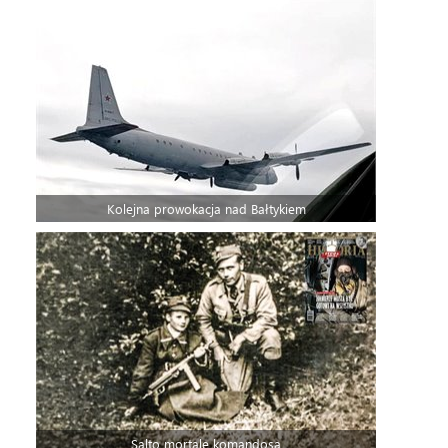
Kolejna prowokacja nad Bałtykiem
Salto mortale komandosa