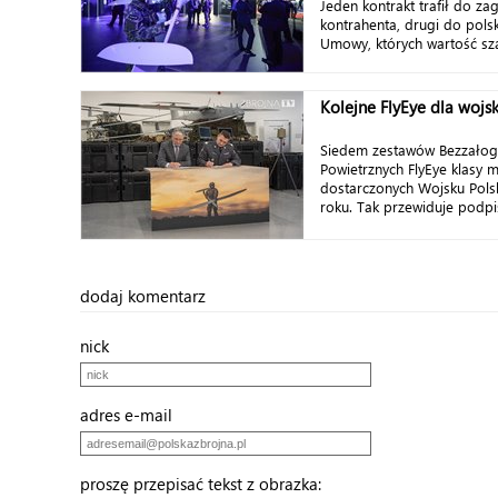
Jeden kontrakt trafił do za
kontrahenta, drugi do pols
Umowy, których wartość sza
Kolejne FlyEye dla wojs
Siedem zestawów Bezzało
Powietrznych FlyEye klasy m
dostarczonych Wojsku Pol
roku. Tak przewiduje podpi
dodaj komentarz
nick
adres e-mail
proszę przepisać tekst z obrazka: