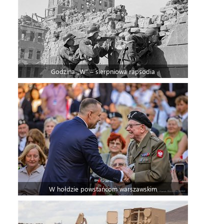
Godzina „W” – sierpniowa rapsodia
W hołdzie powstańcom warszawskim