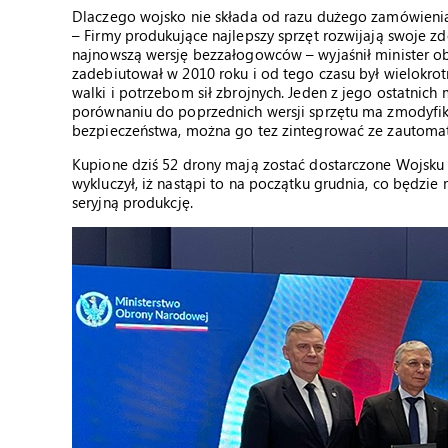
Dlaczego wojsko nie składa od razu dużego zamówienia,
– Firmy produkujące najlepszy sprzęt rozwijają swoje 
najnowszą wersję bezzałogowców – wyjaśnił minister 
zadebiutował w 2010 roku i od tego czasu był wielokr
walki i potrzebom sił zbrojnych. Jeden z jego ostatnich 
porównaniu do poprzednich wersji sprzętu ma zmodyf
bezpieczeństwa, można go tez zintegrować ze zauto
Kupione dziś 52 drony mają zostać dostarczone Wojsku 
wykluczył, iż nastąpi to na początku grudnia, co będzi
seryjną produkcję.