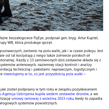
ne bezzałogowce FlyEye, podpisał gen. bryg. Artur Kuptel,
Grupy WB, która produkuje sprzęt.
oznawczych, zarówno na polu walki, jak i w czasie pokoju. Jest
le od lat korzystają z niego także żołnierze polskich sił
ytorialnej. Każdy z 13 zamówionych dziś zestawów składa się z
systemów antenowych, naziemnej stacji kontroli i analizy
entacją techniczną i pakietami: naprawczym, logistycznym i
 że
inwestujemy w to, co jest przyszłością pola walki
–
, jaki został podpisany w tym roku w związku pozyskiwaniem
u Agencja Uzbrojenia kupiła siedem zestawów dronów
, a we
alizację
umowy ramowej z września 2023 roku
, kiedy to zapadła
załogowych systemów powietrznych.