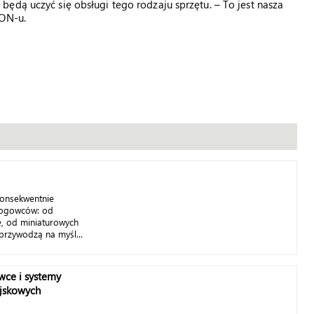
ędą uczyć się obsługi tego rodzaju sprzętu. – To jest nasza
MON-u.
 konsekwentnie
łogowców: od
, od miniaturowych
przywodzą na myśl...
wce i systemy
ojskowych