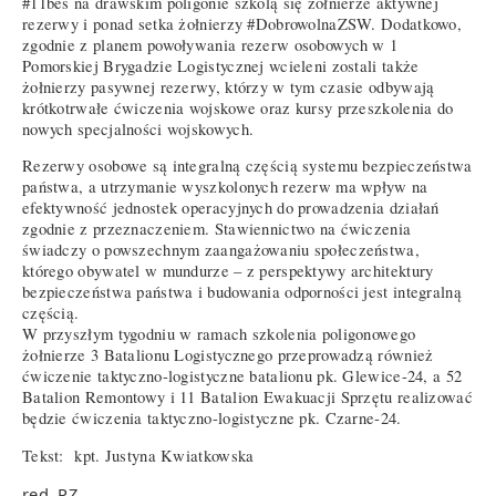
#11bes na drawskim poligonie szkolą się żołnierze aktywnej
rezerwy i ponad setka żołnierzy #DobrowolnaZSW. Dodatkowo,
zgodnie z planem powoływania rezerw osobowych w 1
Pomorskiej Brygadzie Logistycznej wcieleni zostali także
żołnierzy pasywnej rezerwy, którzy w tym czasie odbywają
krótkotrwałe ćwiczenia wojskowe oraz kursy przeszkolenia do
nowych specjalności wojskowych.
Rezerwy osobowe są integralną częścią systemu bezpieczeństwa
państwa, a utrzymanie wyszkolonych rezerw ma wpływ na
efektywność jednostek operacyjnych do prowadzenia działań
zgodnie z przeznaczeniem. Stawiennictwo na ćwiczenia
świadczy o powszechnym zaangażowaniu społeczeństwa,
którego obywatel w mundurze – z perspektywy architektury
bezpieczeństwa państwa i budowania odporności jest integralną
częścią.
W przyszłym tygodniu w ramach szkolenia poligonowego
żołnierze 3 Batalionu Logistycznego przeprowadzą również
ćwiczenie taktyczno-logistyczne batalionu pk. Glewice-24, a 52
Batalion Remontowy i 11 Batalion Ewakuacji Sprzętu realizować
będzie ćwiczenia taktyczno-logistyczne pk. Czarne-24.
Tekst: kpt. Justyna Kwiatkowska
red. PZ