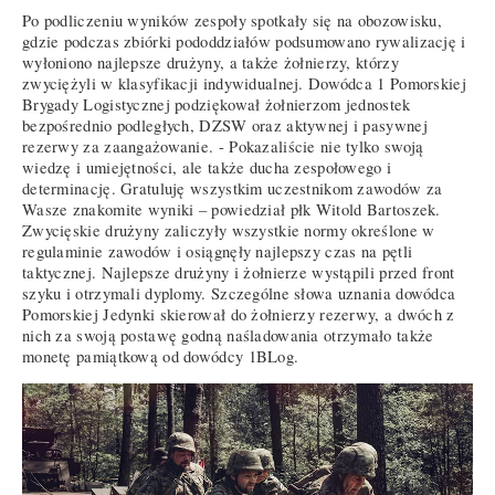
Po podliczeniu wyników zespoły spotkały się na obozowisku,
gdzie podczas zbiórki pododdziałów podsumowano rywalizację i
wyłoniono najlepsze drużyny, a także żołnierzy, którzy
zwyciężyli w klasyfikacji indywidualnej. Dowódca 1 Pomorskiej
Brygady Logistycznej podziękował żołnierzom jednostek
bezpośrednio podległych, DZSW oraz aktywnej i pasywnej
rezerwy za zaangażowanie. - Pokazaliście nie tylko swoją
wiedzę i umiejętności, ale także ducha zespołowego i
determinację. Gratuluję wszystkim uczestnikom zawodów za
Wasze znakomite wyniki – powiedział płk Witold Bartoszek.
Zwycięskie drużyny zaliczyły wszystkie normy określone w
regulaminie zawodów i osiągnęły najlepszy czas na pętli
taktycznej. Najlepsze drużyny i żołnierze wystąpili przed front
szyku i otrzymali dyplomy. Szczególne słowa uznania dowódca
Pomorskiej Jedynki skierował do żołnierzy rezerwy, a dwóch z
nich za swoją postawę godną naśladowania otrzymało także
monetę pamiątkową od dowódcy 1BLog.