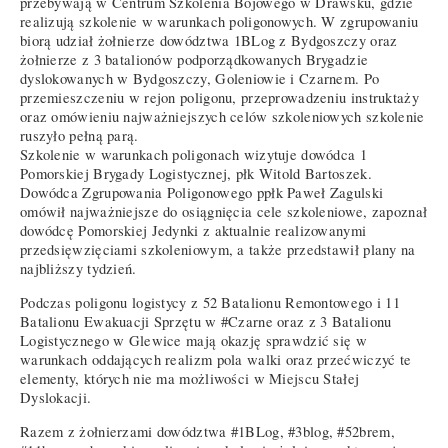
przebywają w Centrum Szkolenia Bojowego w Drawsku, gdzie
realizują szkolenie w warunkach poligonowych. W zgrupowaniu
biorą udział żołnierze dowództwa 1BLog z Bydgoszczy oraz
żołnierze z 3 batalionów podporządkowanych Brygadzie
dyslokowanych w Bydgoszczy, Goleniowie i Czarnem. Po
przemieszczeniu w rejon poligonu, przeprowadzeniu instruktaży
oraz omówieniu najważniejszych celów szkoleniowych szkolenie
ruszyło pełną parą.
Szkolenie w warunkach poligonach wizytuje dowódca 1
Pomorskiej Brygady Logistycznej, płk Witold Bartoszek.
Dowódca Zgrupowania Poligonowego ppłk Paweł Zagulski
omówił najważniejsze do osiągnięcia cele szkoleniowe, zapoznał
dowódcę Pomorskiej Jedynki z aktualnie realizowanymi
przedsięwzięciami szkoleniowym, a także przedstawił plany na
najbliższy tydzień.
Podczas poligonu logistycy z 52 Batalionu Remontowego i 11
Batalionu Ewakuacji Sprzętu w #Czarne oraz z 3 Batalionu
Logistycznego w Glewice mają okazję sprawdzić się w
warunkach oddających realizm pola walki oraz przećwiczyć te
elementy, których nie ma możliwości w Miejscu Stałej
Dyslokacji.
Razem z żołnierzami dowództwa #1BLog, #3blog, #52brem,