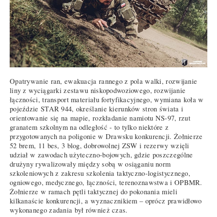
Opatrywanie ran, ewakuacja rannego z pola walki, rozwijanie
liny z wyciągarki zestawu niskopodwoziowego, rozwijanie
łączności, transport materiału fortyfikacyjnego, wymiana koła w
pojeździe STAR 944, określanie kierunków stron świata i
orientowanie się na mapie, rozkładanie namiotu NS-97, rzut
granatem szkolnym na odległość - to tylko niektóre z
przygotowanych na poligonie w Drawsku konkurencji. Żołnierze
52 brem, 11 bes, 3 blog, dobrowolnej ZSW i rezerwy wzięli
udział w zawodach użyteczno-bojowych, gdzie poszczególne
drużyny rywalizowały między sobą w osiąganiu norm
szkoleniowych z zakresu szkolenia taktyczno-logistycznego,
ogniowego, medycznego, łączności, terenoznawstwa i OPBMR.
Żołnierze w ramach pętli taktycznej do pokonania mieli
kilkanaście konkurencji, a wyznacznikiem – oprócz prawidłowo
wykonanego zadania był również czas.