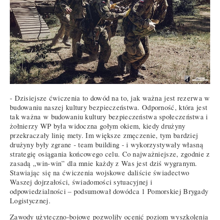
- Dzisiejsze ćwiczenia to dowód na to, jak ważna jest rezerwa w
budowaniu naszej kultury bezpieczeństwa. Odporność, która jest
tak ważna w budowaniu kultury bezpieczeństwa społeczeństwa i
żołnierzy WP była widoczna gołym okiem, kiedy drużyny
przekraczały linię mety. Im większe zmęczenie, tym bardziej
drużyny były zgrane - team building - i wykorzystywały własną
strategię osiągania końcowego celu. Co najważniejsze, zgodnie z
zasadą „win-win” dla mnie każdy z Was jest dziś wygranym.
Stawiając się na ćwiczenia wojskowe daliście świadectwo
Waszej dojrzałości, świadomości sytuacyjnej i
odpowiedzialności – podsumował dowódca 1 Pomorskiej Brygady
Logistycznej.
Zawody użyteczno-bojowe pozwoliły ocenić poziom wyszkolenia