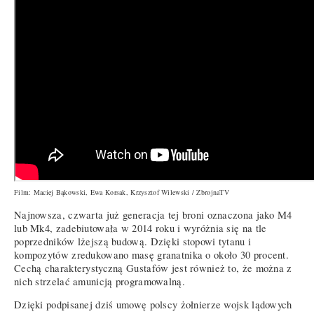
Film: Maciej Bąkowski, Ewa Korsak, Krzysztof Wilewski / ZbrojnaTV
Najnowsza, czwarta już generacja tej broni oznaczona jako M4
lub Mk4, zadebiutowała w 2014 roku i wyróżnia się na tle
poprzedników lżejszą budową. Dzięki stopowi tytanu i
kompozytów zredukowano masę granatnika o około 30 procent.
Cechą charakterystyczną Gustafów jest również to, że można z
nich strzelać amunicją programowalną.
Dzięki podpisanej dziś umowę polscy żołnierze wojsk lądowych