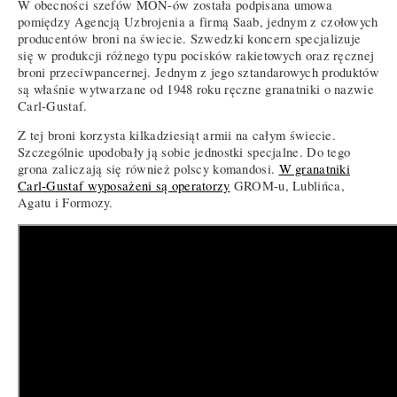
W obecności szefów MON-ów została podpisana umowa
pomiędzy Agencją Uzbrojenia a firmą Saab, jednym z czołowych
producentów broni na świecie. Szwedzki koncern specjalizuje
się w produkcji różnego typu pocisków rakietowych oraz ręcznej
broni przeciwpancernej. Jednym z jego sztandarowych produktów
są właśnie wytwarzane od 1948 roku ręczne granatniki o nazwie
Carl-Gustaf.
Z tej broni korzysta kilkadziesiąt armii na całym świecie.
Szczególnie upodobały ją sobie jednostki specjalne. Do tego
grona zaliczają się również polscy komandosi.
W granatniki
Carl-Gustaf wyposażeni są operatorzy
GROM-u, Lublińca,
Agatu i Formozy.