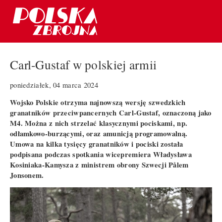
Carl-Gustaf w polskiej armii
poniedziałek, 04 marca 2024
Wojsko Polskie otrzyma najnowszą wersję szwedzkich
granatników przeciwpancernych Carl-Gustaf, oznaczoną jako
M4. Można z nich strzelać klasycznymi pociskami, np.
odłamkowo-burzącymi, oraz amunicją programowalną.
Umowa na kilka tysięcy granatników i pociski została
podpisana podczas spotkania wicepremiera Władysława
Kosiniaka-Kamysza z ministrem obrony Szwecji Pålem
Jonsonem.