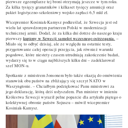
pierwsze egzemplarze tej broni otrzymają jeszcze w tym roku.
Za kilka tysięcy granatników i kilkaset tysięcy amunicji oraz
pakiet logistyczno-szkoleniowy wojsko zapłaci 6,5 mld zł.
Wicepremier Kosiniak-Kamysz podkreślał, że Szwecja jest od
wielu lat sprawdzonym partnerem Polski w modernizacji
technicznej armii. Dodał, że za kilka dni dotrze do naszego kraju
pierwszy
kupiony w Szwecji samolot wczesnego ostrzegania.
–
Miało się to odbyć dzisiaj, ale ze względu na ostatnie testy,
przygotowanie całej operacji przejęcia, jak również warunki
pogodowe, które niestety czasem utrudniają zakończenie badań,
wydarzy się to w ciągu najbliższych kilku dni – zadeklarował
szef MON-u.
Spotkanie z ministrem Jonsonem było także okazją do omówienia
stanowisk obu państw na zbliżający się szczyt NATO w
Waszyngtonie. – Chciałbym podziękować Panu ministrowi za
jego deklarację, którą dziś usłyszałem. Pan minister w imieniu
Królestwa Szwecji wyraził pełne poparcie dla artykułu piątego o
kolektywnej obronie państw Sojuszu – mówił wicepremier
Kosiniak-Kamysz.