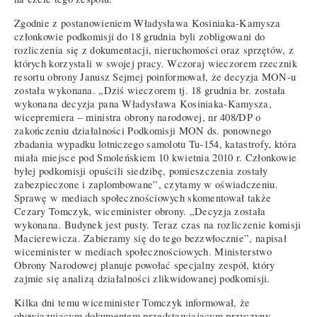
Zgodnie z postanowieniem Władysława Kosiniaka-Kamysza
członkowie podkomisji do 18 grudnia byli zobligowani do
rozliczenia się z dokumentacji, nieruchomości oraz sprzętów, z
których korzystali w swojej pracy. Wczoraj wieczorem rzecznik
resortu obrony Janusz Sejmej poinformował, że decyzja MON-u
została wykonana. „Dziś wieczorem tj. 18 grudnia br. została
wykonana decyzja pana Władysława Kosiniaka-Kamysza,
wicepremiera – ministra obrony narodowej, nr 408/DP o
zakończeniu działalności Podkomisji MON ds. ponownego
zbadania wypadku lotniczego samolotu Tu-154, katastrofy, która
miała miejsce pod Smoleńskiem 10 kwietnia 2010 r. Członkowie
byłej podkomisji opuścili siedzibę, pomieszczenia zostały
zabezpieczone i zaplombowane”, czytamy w oświadczeniu.
Sprawę w mediach społecznościowych skomentował także
Cezary Tomczyk, wiceminister obrony. „Decyzja została
wykonana. Budynek jest pusty. Teraz czas na rozliczenie komisji
Macierewicza. Zabieramy się do tego bezzwłocznie”, napisał
wiceminister w mediach społecznościowych. Ministerstwo
Obrony Narodowej planuje powołać specjalny zespół, który
zajmie się analizą działalności zlikwidowanej podkomisji.
Kilka dni temu wiceminister Tomczyk informował, że
obowiązującym dokumentem przedstawiającym przyczyny