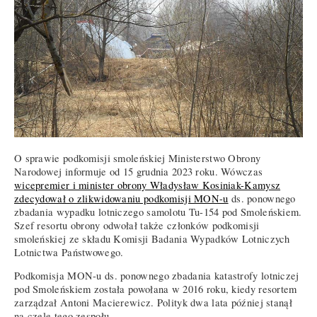
O sprawie podkomisji smoleńskiej Ministerstwo Obrony
Narodowej informuje od 15 grudnia 2023 roku. Wówczas
wicepremier i minister obrony Władysław Kosiniak-Kamysz
zdecydował o zlikwidowaniu podkomisji MON-u
ds. ponownego
zbadania wypadku lotniczego samolotu Tu-154 pod Smoleńskiem.
Szef resortu obrony odwołał także członków podkomisji
smoleńskiej ze składu Komisji Badania Wypadków Lotniczych
Lotnictwa Państwowego.
Podkomisja MON-u ds. ponownego zbadania katastrofy lotniczej
pod Smoleńskiem została powołana w 2016 roku, kiedy resortem
zarządzał Antoni Macierewicz. Polityk dwa lata później stanął
na czele tego zespołu.