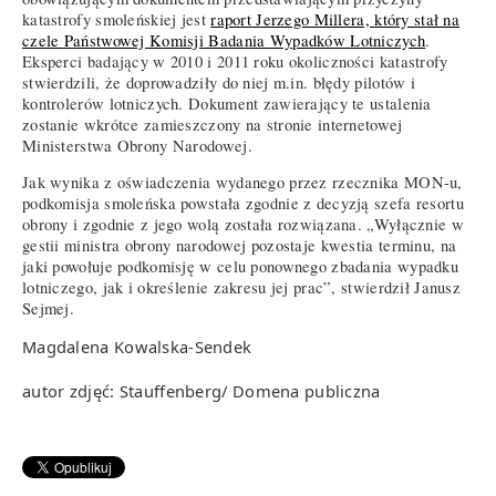
katastrofy smoleńskiej jest
raport Jerzego Millera, który stał na
czele Państwowej Komisji Badania Wypadków Lotniczych
.
Eksperci badający w 2010 i 2011 roku okoliczności katastrofy
stwierdzili, że doprowadziły do niej m.in. błędy pilotów i
kontrolerów lotniczych. Dokument zawierający te ustalenia
zostanie wkrótce zamieszczony na stronie internetowej
Ministerstwa Obrony Narodowej.
Jak wynika z oświadczenia wydanego przez rzecznika MON-u,
podkomisja smoleńska powstała zgodnie z decyzją szefa resortu
obrony i zgodnie z jego wolą została rozwiązana. „Wyłącznie w
gestii ministra obrony narodowej pozostaje kwestia terminu, na
jaki powołuje podkomisję w celu ponownego zbadania wypadku
lotniczego, jak i określenie zakresu jej prac”, stwierdził Janusz
Sejmej.
Magdalena Kowalska-Sendek
autor zdjęć: Stauffenberg/ Domena publiczna