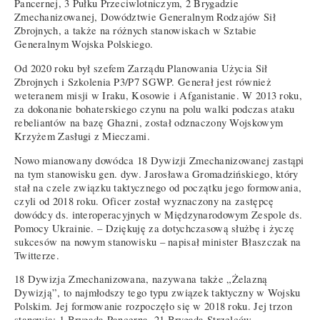
Pancernej, 3 Pułku Przeciwlotniczym, 2 Brygadzie
Zmechanizowanej, Dowództwie Generalnym Rodzajów Sił
Zbrojnych, a także na różnych stanowiskach w Sztabie
Generalnym Wojska Polskiego.
Od 2020 roku był szefem Zarządu Planowania Użycia Sił
Zbrojnych i Szkolenia P3/P7 SGWP. Generał jest również
weteranem misji w Iraku, Kosowie i Afganistanie. W 2013 roku,
za dokonanie bohaterskiego czynu na polu walki podczas ataku
rebeliantów na bazę Ghazni, został odznaczony Wojskowym
Krzyżem Zasługi z Mieczami.
Nowo mianowany dowódca 18 Dywizji Zmechanizowanej zastąpi
na tym stanowisku gen. dyw. Jarosława Gromadzińskiego, który
stał na czele związku taktycznego od początku jego formowania,
czyli od 2018 roku. Oficer został wyznaczony na zastępcę
dowódcy ds. interoperacyjnych w Międzynarodowym Zespole ds.
Pomocy Ukrainie. – Dziękuję za dotychczasową służbę i życzę
sukcesów na nowym stanowisku – napisał minister Błaszczak na
Twitterze.
18 Dywizja Zmechanizowana, nazywana także „Żelazną
Dywizją”, to najmłodszy tego typu związek taktyczny w Wojsku
Polskim. Jej formowanie rozpoczęło się w 2018 roku. Jej trzon
stanowią: 1 Brygada Pancerna, 21 Brygada Strzelców