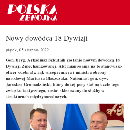
Nowy dowódca 18 Dywizji
piątek, 05 sierpnia 2022
Gen. bryg. Arkadiusz Szkutnik zostanie nowym dowódcą 18
Dywizji Zmechanizowanej. Akt mianowania na to stanowisko
oficer odebrał z rąk wicepremiera i ministra obrony
narodowej Mariusza Błaszczaka. Natomiast gen. dyw.
Jarosław Gromadziński, który do tej pory stał na czele tego
związku taktycznego, został skierowany do służby w
strukturach międzynarodowych.