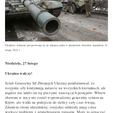
Ukraińscy żołnierze przygotowują się do odparcia ataku w ukraińskim obwodzie ługańskim 24
lutego 2022 r.
Niedziela, 27 lutego
Ukraina walczy!
Sztab Generalny Sił Zbrojnych Ukrainy poinformował, że
rosyjskie siły kontynuują natarcie na wszystkich kierunkach, ale
nigdzie nie udało im się poczynić znaczących postępów. Wbrew
obawom w nocy nie został wyprowadzony generalny szturm na
Kijów, ale walki na podejściu do stolicy cały czas trwają.
Zdaniem strony ukraińskiej, rosyjskie oddziały mają coraz
większe problemy z uzupełnianiem zapasów. Może to oznaczać,