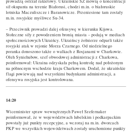
prowadzą ostrzał rakietowy. Ukraińskie SZ mówią o koncentracji
sił okupanta na terenie Białorusi, chodzi m.in. o białoruskie
lotniska Maczuliszcze i Baranowicze. Przeniesione tam zostały
m.in. rosyjskie myśliwce Su-34.
– Przeciwnik prowadzi dalej ofensywę w kierunku Kijowa.
Stołeczne siły z powodzeniem bronią miasta – podają w mediach
społecznościowych Ukraińcy. Ukraińscy żołnierze odparli także
rosyjski atak w rejonie Morza Czarnego. Od niedzielnego
poranka donoszono także o walkach z Rosjanami w Charkowie.
Ołeh Syniehubow, szef obwodowej administracji z Charkowa,
poinformował: Ukraina odzyskała pełną kontrolę nad położonym
na północnym wschodzie kraju Charkowem. Dodał, że ukraińskie
flagi powiewają nad wszystkimi budynkami administracji, a
ofensywa rosyjska jest kontrolowana.
14:20
Wiceminister spraw wewnętrznych Paweł Szefernaker
poinformował, że w województwach lubelskim i podkarpackim
powstały już punkty recepcyjne, a wczoraj na m.in. dworcach
PKP we wszystkich województwach zostały uruchomione punkty