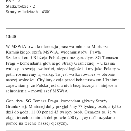
BSP - 2
Statki/łodzie - 2
Straty w ludziach - 4300
13:40
W MSWiA trwa konferencja prasowa ministra Mariusza
Kamińskiego, szefa MSWiA, wiceministrów: Pawła
Szefernakera i Błażeja Pobożego oraz gen. dyw. SG Tomasza
Pragi – komendanta głównego Straży Granicznej. – Ukraina
walczy o swoją wolności, niepodległości i my jako Polacy w
pełni rozumiemy tą walkę, To jest walka również w obronie
naszej wolności. Chylimy czoła przed bohaterstwem Ukrainy i
zapewniamy, że Polska jest dla nich bezpiecznym miejscem
schronienia – mówił szef MSWiA
Gen. dyw. SG Tomasz Praga, komendant główny Straży
Granicznej: Minionej doby przyjęliśmy 77 tysięcy osób, a tylko
dziś do godz. 11.00 ponad 43 tysięcy osób. Oznacza to, że w
ciągu trzech ostatnich dni prawie 200 tysięcy osób uzyskało
pomoc na terenie naszej ojczyzny.