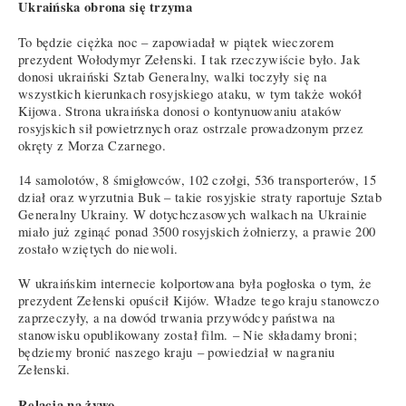
Ukraińska obrona się trzyma
To będzie ciężka noc – zapowiadał w piątek wieczorem
prezydent Wołodymyr Zełenski. I tak rzeczywiście było. Jak
donosi ukraiński Sztab Generalny, walki toczyły się na
wszystkich kierunkach rosyjskiego ataku, w tym także wokół
Kijowa. Strona ukraińska donosi o kontynuowaniu ataków
rosyjskich sił powietrznych oraz ostrzale prowadzonym przez
okręty z Morza Czarnego.
14 samolotów, 8 śmigłowców, 102 czołgi, 536 transporterów, 15
dział oraz wyrzutnia Buk – takie rosyjskie straty raportuje Sztab
Generalny Ukrainy. W dotychczasowych walkach na Ukrainie
miało już zginąć ponad 3500 rosyjskich żołnierzy, a prawie 200
zostało wziętych do niewoli.
W ukraińskim internecie kolportowana była pogłoska o tym, że
prezydent Zełenski opuścił Kijów. Władze tego kraju stanowczo
zaprzeczyły, a na dowód trwania przywódcy państwa na
stanowisku opublikowany został film. – Nie składamy broni;
będziemy bronić naszego kraju – powiedział w nagraniu
Zełenski.
Relacja na żywo