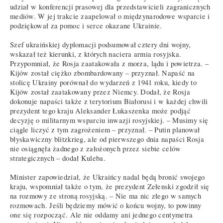
udział w konferencji prasowej dla przedstawicieli zagranicznych
mediów. W jej trakcie zaapelował o międzynarodowe wsparcie i
podziękował za pomoc i serce okazane Ukrainie.
Szef ukraińskiej dyplomacji podsumował cztery dni wojny,
wskazał też kierunki, z których naciera armia rosyjska.
Przypomniał, że Rosja zaatakowała z morza, lądu i powietrza. –
Kijów został ciężko zbombardowany – przyznał. Napaść na
stolicę Ukrainy porównał do wydarzeń z 1941 roku, kiedy to
Kijów został zaatakowany przez Niemcy. Dodał, że Rosja
dokonuje napaści także z terytorium Białorusi i w każdej chwili
prezydent tego kraju Aleksander Łukaszenka może podjąć
decyzję o militarnym wsparciu inwazji rosyjskiej. – Musimy się
ciągle liczyć z tym zagrożeniem – przyznał. – Putin planował
błyskawiczny blitzkrieg, ale od pierwszego dnia napaści Rosja
nie osiągnęła żadnego z założonych przez siebie celów
strategicznych – dodał Kuleba.
Minister zapowiedział, że Ukraińcy nadal będą bronić swojego
kraju, wspomniał także o tym, że prezydent Zełenski zgodził się
na rozmowy ze stroną rosyjską. – Nie ma nic złego w samych
rozmowach. Jeśli będziemy mówić o końcu wojny, to powinny
one się rozpocząć. Ale nie oddamy ani jednego centymetra