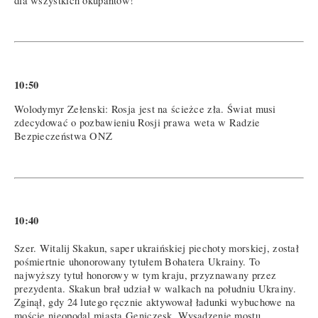
dla wszystkich okupantów!
10:50
Wolodymyr Zełenski: Rosja jest na ścieżce zła. Świat musi
zdecydować o pozbawieniu Rosji prawa weta w Radzie
Bezpieczeństwa ONZ
10:40
Szer. Witalij Skakun, saper ukraińskiej piechoty morskiej, został
pośmiertnie uhonorowany tytułem Bohatera Ukrainy. To
najwyższy tytuł honorowy w tym kraju, przyznawany przez
prezydenta. Skakun brał udział w walkach na południu Ukrainy.
Zginął, gdy 24 lutego ręcznie aktywował ładunki wybuchowe na
moście nieopodal miasta Geniczesk. Wysadzenie mostu