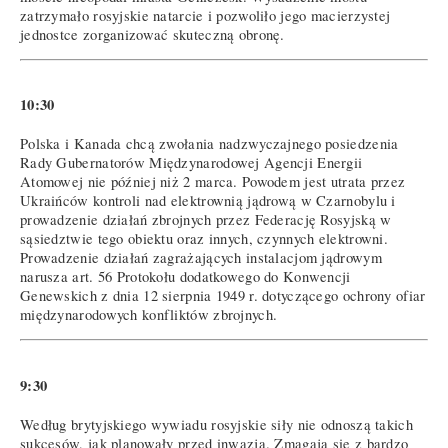
zatrzymało rosyjskie natarcie i pozwoliło jego macierzystej
jednostce zorganizować skuteczną obronę.
10:30
Polska i Kanada chcą zwołania nadzwyczajnego posiedzenia
Rady Gubernatorów Międzynarodowej Agencji Energii
Atomowej nie później niż 2 marca. Powodem jest utrata przez
Ukraińców kontroli nad elektrownią jądrową w Czarnobylu i
prowadzenie działań zbrojnych przez Federację Rosyjską w
sąsiedztwie tego obiektu oraz innych, czynnych elektrowni.
Prowadzenie działań zagrażających instalacjom jądrowym
narusza art. 56 Protokołu dodatkowego do Konwencji
Genewskich z dnia 12 sierpnia 1949 r. dotyczącego ochrony ofiar
międzynarodowych konfliktów zbrojnych.
9:30
Według brytyjskiego wywiadu rosyjskie siły nie odnoszą takich
sukcesów, jak planowały przed inwazją. Zmagają się z bardzo