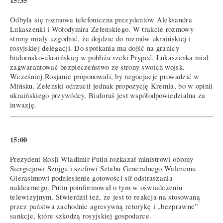
15:35
Odbyła się rozmowa telefoniczna prezydentów Aleksandra
Łukaszenki i Wołodymira Zełenskiego. W trakcie rozmowy
strony miały uzgodnić, że dojdzie do rozmów ukraińskiej i
rosyjskiej delegacji. Do spotkania ma dojść na granicy
białorusko-ukraińskiej w pobliżu rzeki Prypeć. Łukaszenka miał
zagwarantować bezpieczeństwo ze strony swoich wojsk.
Wcześniej Rosjanie proponowali, by negocjacje prowadzić w
Mińsku. Zełenski odrzucił jednak propozycję Kremla, bo w opinii
ukraińskiego przywódcy, Białoruś jest współodpowiedzialna za
inwazję.
15:00
Prezydent Rosji Władimir Putin rozkazał ministrowi obrony
Siergiejowi Szojgu i szefowi Sztabu Generalnego Waleremu
Gierasimowi podniesienie gotowości sił odstraszania
nuklearnego. Putin poinformował o tym w oświadczeniu
telewizyjnym. Stwierdził też, że jest to reakcja na stosowaną
przez państwa zachodnie agresywną retorykę i „bezprawne”
sankcje, które szkodzą rosyjskiej gospodarce.