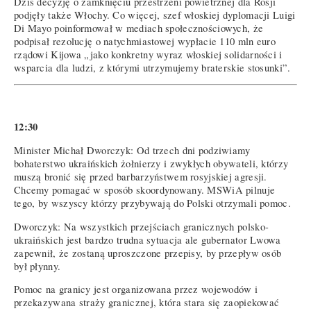
Dziś decyzję o zamknięciu przestrzeni powietrznej dla Rosji
podjęły także Włochy. Co więcej, szef włoskiej dyplomacji Luigi
Di Mayo poinformował w mediach społecznościowych, że
podpisał rezolucję o natychmiastowej wypłacie 110 mln euro
rządowi Kijowa „jako konkretny wyraz włoskiej solidarności i
wsparcia dla ludzi, z którymi utrzymujemy braterskie stosunki”.
12:30
Minister Michał Dworczyk: Od trzech dni podziwiamy
bohaterstwo ukraińskich żołnierzy i zwykłych obywateli, którzy
muszą bronić się przed barbarzyństwem rosyjskiej agresji.
Chcemy pomagać w sposób skoordynowany. MSWiA pilnuje
tego, by wszyscy którzy przybywają do Polski otrzymali pomoc.
Dworczyk: Na wszystkich przejściach granicznych polsko-
ukraińskich jest bardzo trudna sytuacja ale gubernator Lwowa
zapewnił, że zostaną uproszczone przepisy, by przepływ osób
był płynny.
Pomoc na granicy jest organizowana przez wojewodów i
przekazywana straży granicznej, która stara się zaopiekować