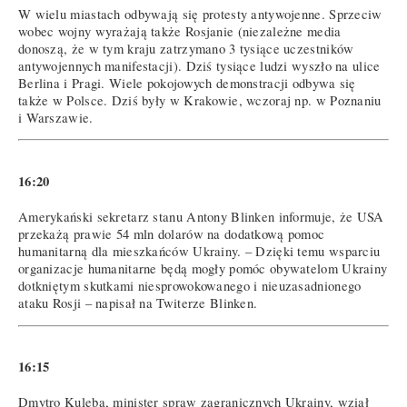
W wielu miastach odbywają się protesty antywojenne. Sprzeciw
wobec wojny wyrażają także Rosjanie (niezależne media
donoszą, że w tym kraju zatrzymano 3 tysiące uczestników
antywojennych manifestacji). Dziś tysiące ludzi wyszło na ulice
Berlina i Pragi. Wiele pokojowych demonstracji odbywa się
także w Polsce. Dziś były w Krakowie, wczoraj np. w Poznaniu
i Warszawie.
16:20
Amerykański sekretarz stanu Antony Blinken informuje, że USA
przekażą prawie 54 mln dolarów na dodatkową pomoc
humanitarną dla mieszkańców Ukrainy. – Dzięki temu wsparciu
organizacje humanitarne będą mogły pomóc obywatelom Ukrainy
dotkniętym skutkami niesprowokowanego i nieuzasadnionego
ataku Rosji – napisał na Twiterze Blinken.
16:15
Dmytro Kuleba, minister spraw zagranicznych Ukrainy, wziął