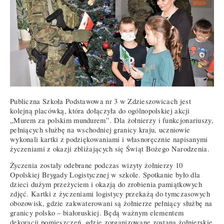
Publiczna Szkoła Podstawowa nr 3 w Zdzieszowicach jest
kolejną placówką, która dołączyła do ogólnopolskiej akcji
„Murem za polskim mundurem”. Dla żołnierzy i funkcjonariuszy,
pełniących służbę na wschodniej granicy kraju, uczniowie
wykonali kartki z podziękowaniami i własnoręcznie napisanymi
życzeniami z okazji zbliżających się Świąt Bożego Narodzenia.
Życzenia zostały odebrane podczas wizyty żołnierzy 10
Opolskiej Brygady Logistycznej w szkole. Spotkanie było dla
dzieci dużym przeżyciem i okazją do zrobienia pamiątkowych
zdjęć. Kartki z życzeniami logistycy przekażą do tymczasowych
obozowisk, gdzie zakwaterowani są żołnierze pełniący służbę na
granicy polsko – białoruskiej. Będą ważnym elementem
dekoracji pomieszczeń, gdzie zorganizowane zostaną żołnierskie