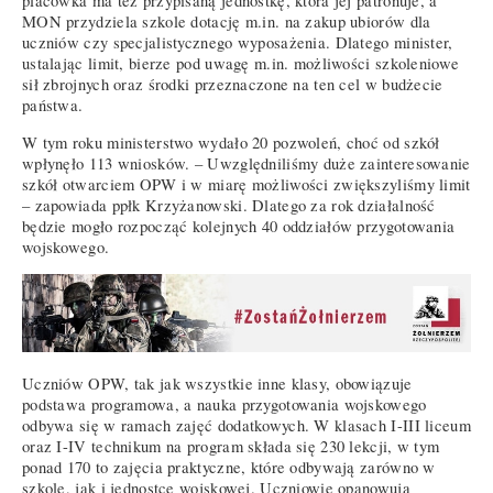
placówka ma też przypisaną jednostkę, która jej patronuje, a
MON przydziela szkole dotację m.in. na zakup ubiorów dla
uczniów czy specjalistycznego wyposażenia. Dlatego minister,
ustalając limit, bierze pod uwagę m.in. możliwości szkoleniowe
sił zbrojnych oraz środki przeznaczone na ten cel w budżecie
państwa.
W tym roku ministerstwo wydało 20 pozwoleń, choć od szkół
wpłynęło 113 wniosków. – Uwzględniliśmy duże zainteresowanie
szkół otwarciem OPW i w miarę możliwości zwiększyliśmy limit
– zapowiada ppłk Krzyżanowski. Dlatego za rok działalność
będzie mogło rozpocząć kolejnych 40 oddziałów przygotowania
wojskowego.
Uczniów OPW, tak jak wszystkie inne klasy, obowiązuje
podstawa programowa, a nauka przygotowania wojskowego
odbywa się w ramach zajęć dodatkowych. W klasach I-III liceum
oraz I-IV technikum na program składa się 230 lekcji, w tym
ponad 170 to zajęcia praktyczne, które odbywają zarówno w
szkole, jak i jednostce wojskowej. Uczniowie opanowują