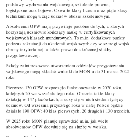
podstawy wychowania wojskowego, szkolenie prawne,
logistyczne oraz bojowe. Czwarte klasy liceum oraz piąte klasy
technikum mogą wziąć udział w obozie szkoleniowym.
Absolwenci OPW mają przywileje podobne do tych, z których
korzystają uczniowie kończący naukę w
certyfikowanych
wojskowych klasach mundurowych
. To m.in. dodatkowe punkty
podczas rekrutacji do akademii wojskowych czy w szeregi wojsk
obrony terytorialnej, a także prawo do skróconej służby
przygotowawczej.
Szkoły zainteresowane utworzeniem oddziałów przygotowania
wojskowego mogą składać wnioski do MON-u do 31 marca 2022
roku.
Pierwsze 130 OPW rozpoczęło funkcjonowanie w 2020 roku,
kolejnych 20 we wrześniu tego roku. Obecnie takie klasy
działają w 147 placówkach, a uczy się w nich siedem tysięcy
uczniów. Od września przyszłego roku w całej Polsce będzie
działało 190 OPW: 40 klas pierwszych, 20 drugich i 130 trzecich.
W 2025 roku MON planuje sprawdzić m.in. jak wielu
absolwentów OPW decyduje się na służbę w wojsku.