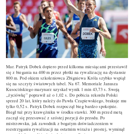
Mar. Patryk Dobek dopiero przed kilkoma miesiącami przestawił
się z biegania na 400 m przez płotki na rywalizację na dystansie
800 m. Pod okiem szkoleniowca Zbigniewa Króla szybko wspiął
się na szczyty światowych tabel. Na 67. Memoriale Janusza
Kusocińskiego marynarz uzyskał wynik 1 min 43,73 s. Swoją
„życiówkę” poprawił aż o 1,02 s. Do pobicia rekordu Polski
sprzed 20 lat, który należy do Pawła Czapiewskiego, brakuje mu
tylko 0,52 s. Patryk Dobek rozpoczął bieg bardzo spokojnie.
Biegł tuż przy krawężniku w środku stawki. 300 m przed metą
zaczął się przesuwać z szóstej pozycji do przodu. Po
mistrzowsku, jak zawodnik z bogatym doświadczeniem w
rozstrzyganiu rywalizacji na ostatnim wirażu i prostej, wyminął