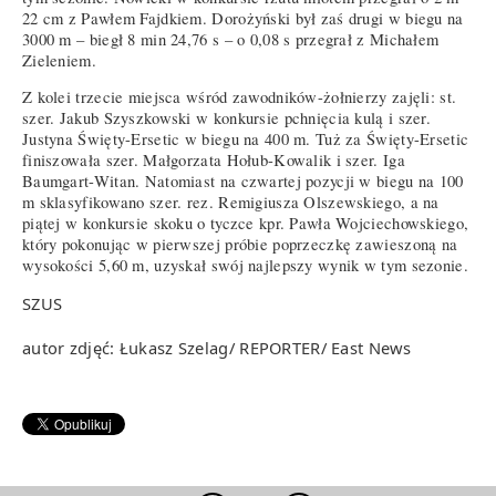
22 cm z Pawłem Fajdkiem. Dorożyński był zaś drugi w biegu na
3000 m – biegł 8 min 24,76 s – o 0,08 s przegrał z Michałem
Zieleniem.
Z kolei trzecie miejsca wśród zawodników-żołnierzy zajęli: st.
szer. Jakub Szyszkowski w konkursie pchnięcia kulą i szer.
Justyna Święty-Ersetic w biegu na 400 m. Tuż za Święty-Ersetic
finiszowała szer. Małgorzata Hołub-Kowalik i szer. Iga
Baumgart-Witan. Natomiast na czwartej pozycji w biegu na 100
m sklasyfikowano szer. rez. Remigiusza Olszewskiego, a na
piątej w konkursie skoku o tyczce kpr. Pawła Wojciechowskiego,
który pokonując w pierwszej próbie poprzeczkę zawieszoną na
wysokości 5,60 m, uzyskał swój najlepszy wynik w tym sezonie.
SZUS
autor zdjęć: Łukasz Szelag/ REPORTER/ East News