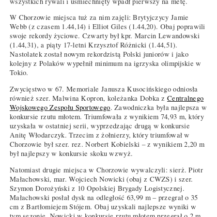
wszystkich rywali i uśmiechnięty wpadł pierwszy na metę.
W Chorzowie miejsca tuż za nim zajęli: Brytyjczycy Jamie
Webb (z czasem 1.44,14) i Elliot Giles (1.44,20). Obaj poprawili
swoje rekordy życiowe. Czwarty był kpr. Marcin Lewandowski
(1.44,31), a piąty 17-letni Krzysztof Różnicki (1.44,51).
Nastolatek został nowym rekordzistą Polski juniorów i jako
kolejny z Polaków wypełnił minimum na igrzyska olimpijskie w
Tokio.
Zwycięstwo w 67. Memoriale Janusza Kusocińskiego odniosła
również szer. Malwina Kopron, koleżanka Dobka z
Centralnego
Wojskowego Zespołu Sportowego
. Zawodniczka była najlepsza w
konkursie rzutu młotem. Triumfowała z wynikiem 74,93 m, który
uzyskała w ostatniej serii, wyprzedzając drugą w konkursie
Anitę Włodarczyk. Trzecim z żołnierzy, który triumfował w
Chorzowie był szer. rez. Norbert Kobielski – z wynikiem 2,20 m
był najlepszy w konkursie skoku wzwyż.
Natomiast drugie miejsca w Chorzowie wywalczyli: sierż. Piotr
Małachowski, mar. Wojciech Nowicki (obaj z CWZS) i szer.
Szymon Dorożyński z 10 Opolskiej Brygady Logistycznej.
Małachowski posłał dysk na odległość 63,99 m – przegrał o 35
cm z Bartłomiejem Stójem. Obaj uzyskali najlepsze wyniki w
tym sezonie. Nowicki w konkursie rzutu młotem przegrał o 2 m