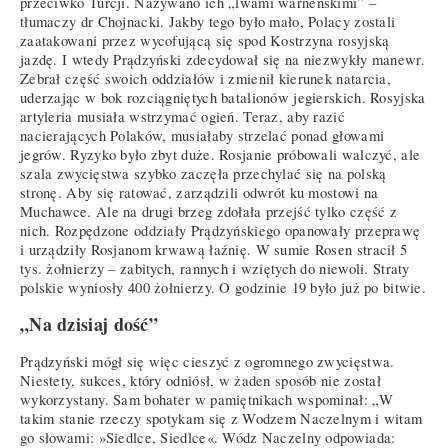
przeciwko Turcji. Nazywano ich „lwami warneńskimi” –
tłumaczy dr Chojnacki. Jakby tego było mało, Polacy zostali
zaatakowani przez wycofującą się spod Kostrzyna rosyjską
jazdę. I wtedy Prądzyński zdecydował się na niezwykły manewr.
Zebrał część swoich oddziałów i zmienił kierunek natarcia,
uderzając w bok rozciągniętych batalionów jegierskich. Rosyjska
artyleria musiała wstrzymać ogień. Teraz, aby razić
nacierających Polaków, musiałaby strzelać ponad głowami
jegrów. Ryzyko było zbyt duże. Rosjanie próbowali walczyć, ale
szala zwycięstwa szybko zaczęła przechylać się na polską
stronę. Aby się ratować, zarządzili odwrót ku mostowi na
Muchawce. Ale na drugi brzeg zdołała przejść tylko część z
nich. Rozpędzone oddziały Prądzyńskiego opanowały przeprawę
i urządziły Rosjanom krwawą łaźnię. W sumie Rosen stracił 5
tys. żołnierzy – zabitych, rannych i wziętych do niewoli. Straty
polskie wyniosły 400 żołnierzy. O godzinie 19 było już po bitwie.
„Na dzisiaj dość”
Prądzyński mógł się więc cieszyć z ogromnego zwycięstwa.
Niestety, sukces, który odniósł, w żaden sposób nie został
wykorzystany. Sam bohater w pamiętnikach wspominał: „W
takim stanie rzeczy spotykam się z Wodzem Naczelnym i witam
go słowami: »Siedlce, Siedlce«. Wódz Naczelny odpowiada: