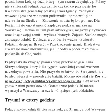
powstańcom kolejną dużą bitwę – tym razem decydującą. Polacy
nie zamierzali jednak bezczynnie czekać co przyniesie los.
Kwatermistrz generalny polskiej armii Ignacy Prądzyński,
wówczas jeszcze w stopniu pułkownika, opracował plan
uderzenia na Siedlce. – Znaczenie miasta było ogromne. Dla
Rosjan miało ono stanowić zaplecze podczas marszu na
Warszawę. Ulokowali tam park artyleryjski, magazyny żywności
oraz kasę swojej armii – wylicza historyk. Zajęcie Siedlec mogło
znacząco osłabić Dybicza, a co równie ważne, otwierało
Polakom drogę na Brześć. – Przekroczenie granic Królestwa
stwarzało nowe możliwości, jeśli chodzi o pobór rekrutów –
podkreśla dr Chojnacki.
Prądzyński do swojego planu zdołał przekonać gen. Jana
Skrzyneckiego, który kilka tygodni wcześniej został wodzem
naczelnym powstania. Nie przyszło to łatwo, bo Skrzynecki nie
bardzo wierzył w powodzenie batalii. Mocno
obawiał się Rosjan,
największej potęgi militarnej ówczesnego świata
. Był nawet
gotów z nimi pertraktować. Ostatecznie jednak 30 marca
wyruszył z Warszawy na czele 40-tysięcznych oddziałów.
Tryumf w cztery godziny
Polacy szybko odnieśli pierwszy sukces. 31 marca pod Wawrem