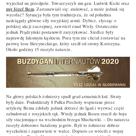
wyjechał na przedpole. Towarzyszyli mu gen. Ludwik Kicki oraz
mjr Józef Bem
. Zastanawiali się: atakować, a może jednak się
wycofać? Sytuacja była tym trudniejsza, że od południa
nadciągały główne siły rosyjskiej armii. Dybicz, słysząc o
polskiej akcji zaczepnej, zawrócił znad Wisły. Ostatecznie
jednak Prądzyński postanowił zaryzykować. Siedlce były
naprawdę łakomym kąskiem. Poza tym nie chciał zostawiać na
pastwę losu Skrzyneckiego, który szedł od strony Kostrzyna.
Około godziny 15 ruszyło natarcie.
Na głowy polskich żołnierzy spadł grad armatnich kul. Straty
były duże. Pododdziały 8 Pułku Piechoty wspierane przez
artylerię Bema zdołały jednak dotrzeć do Igań i wyrwać część
zabudowań z rosyjskich rąk. Wtedy jednak Rosen rzucił do boju
siły stacjonujące na wschodnim brzegu Muchawki. – Do natarcia
ruszyły doborowe bataliony jegrów. Byli to żołnierze dobrze
wyszkoleni i zaprawieni w walce. Dopiero co wrócili z wojny