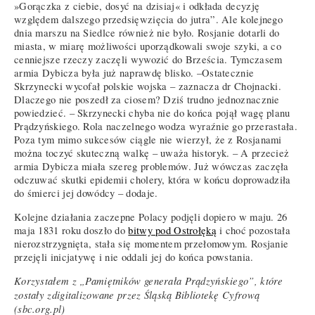
»Gorączka z ciebie, dosyć na dzisiaj« i odkłada decyzję
względem dalszego przedsięwzięcia do jutra”. Ale kolejnego
dnia marszu na Siedlce również nie było. Rosjanie dotarli do
miasta, w miarę możliwości uporządkowali swoje szyki, a co
cenniejsze rzeczy zaczęli wywozić do Brześcia. Tymczasem
armia Dybicza była już naprawdę blisko. –Ostatecznie
Skrzynecki wycofał polskie wojska – zaznacza dr Chojnacki.
Dlaczego nie poszedł za ciosem? Dziś trudno jednoznacznie
powiedzieć. – Skrzynecki chyba nie do końca pojął wagę planu
Prądzyńskiego. Rola naczelnego wodza wyraźnie go przerastała.
Poza tym mimo sukcesów ciągle nie wierzył, że z Rosjanami
można toczyć skuteczną walkę – uważa historyk. – A przecież
armia Dybicza miała szereg problemów. Już wówczas zaczęła
odczuwać skutki epidemii cholery, która w końcu doprowadziła
do śmierci jej dowódcy – dodaje.
Kolejne działania zaczepne Polacy podjęli dopiero w maju. 26
maja 1831 roku doszło do
bitwy pod Ostrołęką
i choć pozostała
nierozstrzygnięta, stała się momentem przełomowym. Rosjanie
przejęli inicjatywę i nie oddali jej do końca powstania.
Korzystałem z „Pamiętników generała Prądzyńskiego”, które
zostały zdigitalizowane przez Śląską Bibliotekę Cyfrową
(sbc.org.pl)