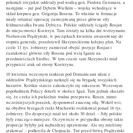
pokonali rosyjskie oddziały pod wodzą gen. Fiodora Geismara, a
następnie – już pod Dębem Wielkim – wojska wchodzące w
skład korpusu gen. Grigorija Rosena. To właśnie te formacje
miały osłaniać operację zainicjowaną przez główne siły
feldmarszałka Iwana Dybicza. Polskie oddziały ścigały Rosjan
do miejscowości Kostrzyn. Tam zostały na kilka dni wstrzymane.
Niebawem Prądzyński, w początkach kwietnia awansowany do
stopnia generała, przedstawił Skrzyneckiemu kolejny plan. Na
czele 11 tys. żołnierzy zamierzał obejść pozycje Rosjan i
zaatakować główne siły Rosena pod wsią Iganie na
przedmieściach Siedlec. W tym czasie sam Skrzynecki miał
przypuścić atak od strony Kostrzyna.
10 kwietnia wczesnym rankiem pod Domanicami ułani z
oddziałów Prądzyńskiego natknęli się na brygadę rosyjskich
huzarów. Krótkie starcie zakończyło się sukcesem. Wczesnym
popołudniem Polacy dotarli w okolice Igań. Tam jednak okazało
się, że czeka ich piekielnie trudna przeprawa. Rosen, mimo
wcześniejszych porażek, dysponował znaczną siłą. Wokół wsi,
na obydwu brzegach rzeki Muchawki rozlokował ponad 16 tys.
żołnierzy. Do dyspozycji miał też około 30 dział. – Siły polskie
były znacząco mniejsze. Oczywiście w przypadku obrony takie
proporcje byłyby jak najbardziej uprawnione. Ale my mieliśmy
atakować – podkreśla dr Chojnacki. Tuż przed bitwą Prądzyński