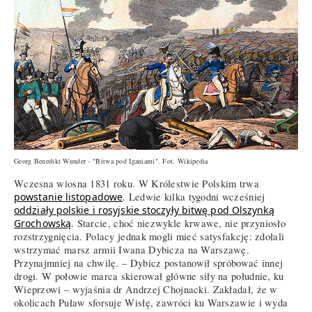
Georg Benedikt Wunder - "Bitwa pod Iganiami". Fot. Wikipedia
Wczesna wiosna 1831 roku. W Królestwie Polskim trwa
powstanie listopadowe
. Ledwie kilka tygodni wcześniej
oddziały polskie i rosyjskie stoczyły bitwę pod Olszynką
Grochowską
. Starcie, choć niezwykle krwawe, nie przyniosło
rozstrzygnięcia. Polacy jednak mogli mieć satysfakcję: zdołali
wstrzymać marsz armii Iwana Dybicza na Warszawę.
Przynajmniej na chwilę. – Dybicz postanowił spróbować innej
drogi. W połowie marca skierował główne siły na południe, ku
Wieprzowi – wyjaśnia dr Andrzej Chojnacki. Zakładał, że w
okolicach Puław sforsuje Wisłę, zawróci ku Warszawie i wyda