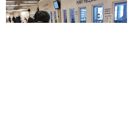
Żołnierze zaangażowali się także w realizację
narodowego
programu szczepień
. Terytorialsi pomagają w kierowaniu ruchem
pacjentów zgłaszających się na szczepienie do punktu, który
znajduje się
na stadionie PGE Narodowego
. Na pomoc żołnierzy
WOT mogą liczyć także osoby, które nie są w stanie
samodzielnie dotrzeć na szczepienie. Dla nich wojskowi
organizują transport lub kierują personel medyczny do ich
domów.