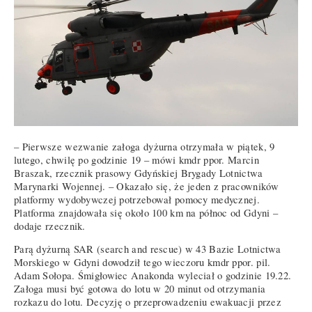
– Pierwsze wezwanie załoga dyżurna otrzymała w piątek, 9
lutego, chwilę po godzinie 19 – mówi kmdr ppor. Marcin
Braszak, rzecznik prasowy Gdyńskiej Brygady Lotnictwa
Marynarki Wojennej. – Okazało się, że jeden z pracowników
platformy wydobywczej potrzebował pomocy medycznej.
Platforma znajdowała się około 100 km na północ od Gdyni –
dodaje rzecznik.
Parą dyżurną SAR (search and rescue) w 43 Bazie Lotnictwa
Morskiego w Gdyni dowodził tego wieczoru kmdr ppor. pil.
Adam Sołopa. Śmigłowiec Anakonda wyleciał o godzinie 19.22.
Załoga musi być gotowa do lotu w 20 minut od otrzymania
rozkazu do lotu. Decyzję o przeprowadzeniu ewakuacji przez