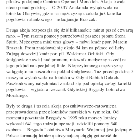
pilotów podejmuje Centrum Operacji Morskich. Akcja trwała
nieco ponad godzinę. – O 20.37 Anakonda wylądowała na
lotnisku Oksywie, gdzie na mężczyznę czekała już karetka
pogotowia ratunkowego – relacjonuje Braszak.
Druga akcja rozpoczęła się dziś kilkanaście minut przed czwartą
rano. – Tym razem pomocy potrzebował pasażer promu Stena
Spirit. Mężczyzna miał uraz głowy – mówi kmdr ppor. Marcin
Braszak. Prom znajdował się około 54 km na północ od Łeby.
Załogą dowodził kmdr por. pil. Waldemar Orliński. Gdy
śmigłowiec zawisł nad promem, ratownik medyczny zszedł na
jego pokład na specjalnej linie. Nieprzytomnego mężczyznę
wciągnięto na noszach na pokład śmigłowca. Tuż przed godziną 5
maszyna wylądowała na lotnisku w Gdyni Babich Dołach. –
Poszkodowany natychmiast znalazł się pod opieką załogi karetki
pogotowia – wyjaśnia rzecznik Gdyńskiej Brygady Lotnictwa
Morskiego.
Były to druga i trzecia akcja poszukiwawczo-ratownicza
przeprowadzona przez lotników morskich w tym roku. Od
momentu powstania Brygady w 1995 roku morscy lotnicy
wykonali 641 tego rodzaju operacji, udzielili pomocy 340
osobom. – Brygada Lotnictwa Marynarki Wojennej jest jedyną w
Polsce formacją lotniczą utrzymującą ciągłą gotowość do