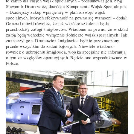
to zakup dla całych wojsk specjalnych – podsumował gen. bryg.
Sławomir Drumowicz, dowódca Komponentu Wojsk Specjalnych.
– Dzisiejszy zakup wpisuje się w plan rozwoju wojsk
specjalnych, których efektywność na pewno się wzmocni – dodał.
Generał mówił również, że już wkrótce szkolenia będą
przechodziły załogi śmigłowców. Wiadomo na pewno, że w skład
załóg będą wchodzić wyłącznie żołnierze wojsk specjalnych. Jak
zaznaczył gen. Drumowicz śmigłowiec będzie przeznaczony
przede wszystkim do zadań bojowych. Niewiele wiadomo
również o uzbrojeniu śmigłowca, wojska specjalne nie informują
o tym ze względów operacyjnych. Będzie ono wyprodukowane w
Polsce.