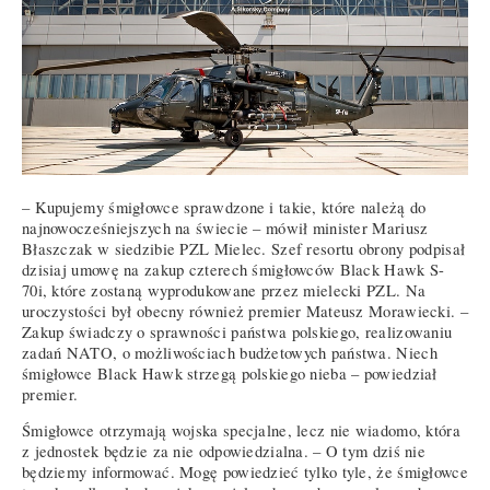
– Kupujemy śmigłowce sprawdzone i takie, które należą do
najnowocześniejszych na świecie – mówił minister Mariusz
Błaszczak w siedzibie PZL Mielec. Szef resortu obrony podpisał
dzisiaj umowę na zakup czterech śmigłowców Black Hawk S-
70i, które zostaną wyprodukowane przez mielecki PZL. Na
uroczystości był obecny również premier Mateusz Morawiecki. –
Zakup świadczy o sprawności państwa polskiego, realizowaniu
zadań NATO, o możliwościach budżetowych państwa. Niech
śmigłowce Black Hawk strzegą polskiego nieba – powiedział
premier.
Śmigłowce otrzymają wojska specjalne, lecz nie wiadomo, która
z jednostek będzie za nie odpowiedzialna. – O tym dziś nie
będziemy informować. Mogę powiedzieć tylko tyle, że śmigłowce