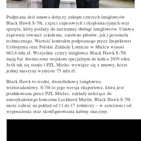
Podpisana dziś umowa dotyczy zakupu czterech śmigłowców
Black Hawk S-70i, części zapasowych i eksploatacyjnych oraz
sprzętu, który posłuży do naziemnej obsługi śmigłowców. Umowa
zapewnia również szkolenia, zarówno pilotów, jak i personelu
technicznego. Wartość kontraktu podpisanego przez Inspektorat
Uzbrojenia oraz Polskie Zakłady Lotnicze w Mielcu wynosi
683,4 mln zł. Wszystkie cztery śmigłowce Black Hawk S-70i
mają być dostarczone wojskom specjalnym do końca 2019 roku.
Jeśli tak się stanie i PZL Mielec wywiąże się z umowy, koszt
jednej maszyny wyniesie 75 mln zł.
Black Hawk to średni, dwusilnikowy śmigłowiec
wielozadaniowy. S-70i to jego wersja eksportowa, która jest
produkowana przez PZL Mielec, zakłady należące do
amerykańskiego koncernu Lockheed Martin. Black Hawk S-70i
może zabrać na pokład od 11 do 17 żołnierzy – w zależności od
wyposażenia oraz skonfigurowania kabiny maszyny.