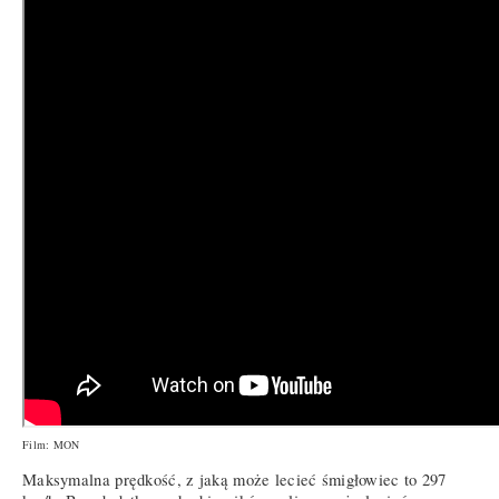
Film: MON
Maksymalna prędkość, z jaką może lecieć śmigłowiec to 297