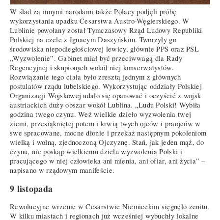
W ślad za innymi narodami także Polacy podjęli próbę
wykorzystania upadku Cesarstwa Austro-Węgierskiego. W
Lublinie powołany został Tymczasowy Rząd Ludowy Republiki
Polskiej na czele z Ignacym Daszyńskim. Tworzyły go
środowiska niepodległościowej lewicy, głównie PPS oraz PSL
„Wyzwolenie”. Gabinet miał być przeciwwagą dla Rady
Regencyjnej i skupionych wokół niej konserwatystów.
Rozwiązanie tego ciała było zresztą jednym z głównych
postulatów rządu lubelskiego. Wykorzystując oddziały Polskiej
Organizacji Wojskowej udało się opanować i oczyścić z wojsk
austriackich duży obszar wokół Lublina. „Ludu Polski! Wybiła
godzina twego czynu. Weź wielkie dzieło wyzwolenia twej
ziemi, przesiąkniętej potem i krwią twych ojców i praojców w
swe spracowane, mocne dłonie i przekaż następnym pokoleniom
wielką i wolną, zjednoczoną Ojczyznę. Stań, jak jeden mąż, do
czynu, nie poskąp wielkiemu dziełu wyzwolenia Polski i
pracującego w niej człowieka ani mienia, ani ofiar, ani życia” –
napisano w rządowym manifeście.
9 listopada
Rewolucyjne wrzenie w Cesarstwie Niemieckim sięgnęło zenitu.
W kilku miastach i regionach już wcześniej wybuchły lokalne