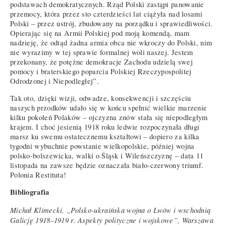
podstawach demokratycznych. Rząd Polski zastąpi panowanie
przemocy, która przez sto czterdzieści lat ciążyła nad losami
Polski – przez ustrój, zbudowany na porządku i sprawiedliwości.
Opierając się na Armii Polskiej pod moją komendą, mam
nadzieję, że odtąd żadna armia obca nie wkroczy do Polski, nim
nie wyrazimy w tej sprawie formalnej woli naszej. Jestem
przekonany, że potężne demokracje Zachodu udzielą swej
pomocy i braterskiego poparcia Polskiej Rzeczypospolitej
Odrodzonej i Niepodległej”.
Tak oto, dzięki wizji, odwadze, konsekwencji i szczęściu
naszych przodków udało się w końcu spełnić wielkie marzenie
kilku pokoleń Polaków – ojczyzna znów stała się niepodległym
krajem. I choć jesienią 1918 roku ledwie rozpoczynała długi
marsz ku swemu ostatecznemu kształtowi – dopiero za kilka
tygodni wybuchnie powstanie wielkopolskie, później wojna
polsko-bolszewicka, walki o Śląsk i Wileńszczyznę – data 11
listopada na zawsze będzie oznaczała biało-czerwony triumf.
Polonia Restituta!
Bibliografia
Michał Klimecki, „Polsko-ukraińska wojna o Lwów i wschodnią
Galicję 1918–1919 r. Aspekty polityczne i wojskowe”, Warszawa