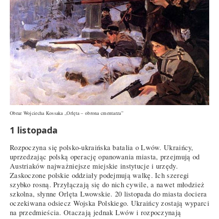
Obraz Wojciecha Kossaka „Orlęta – obrona cmentarza”
1 listopada
Rozpoczyna się polsko-ukraińska batalia o Lwów. Ukraińcy,
uprzedzając polską operację opanowania miasta, przejmują od
Austriaków najważniejsze miejskie instytucje i urzędy.
Zaskoczone polskie oddziały podejmują walkę. Ich szeregi
szybko rosną. Przyłączają się do nich cywile, a nawet młodzież
szkolna, słynne Orlęta Lwowskie. 20 listopada do miasta dociera
oczekiwana odsiecz Wojska Polskiego. Ukraińcy zostają wyparci
na przedmieścia. Otaczają jednak Lwów i rozpoczynają