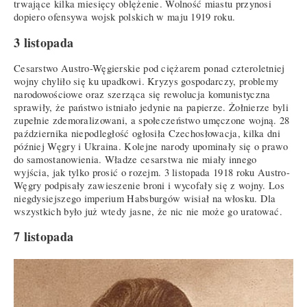
trwające kilka miesięcy oblężenie. Wolność miastu przynosi
dopiero ofensywa wojsk polskich w maju 1919 roku.
3 listopada
Cesarstwo Austro-Węgierskie pod ciężarem ponad czteroletniej
wojny chyliło się ku upadkowi. Kryzys gospodarczy, problemy
narodowościowe oraz szerząca się rewolucja komunistyczna
sprawiły, że państwo istniało jedynie na papierze. Żołnierze byli
zupełnie zdemoralizowani, a społeczeństwo umęczone wojną. 28
października niepodległość ogłosiła Czechosłowacja, kilka dni
później Węgry i Ukraina. Kolejne narody upominały się o prawo
do samostanowienia. Władze cesarstwa nie miały innego
wyjścia, jak tylko prosić o rozejm. 3 listopada 1918 roku Austro-
Węgry podpisały zawieszenie broni i wycofały się z wojny. Los
niegdysiejszego imperium Habsburgów wisiał na włosku. Dla
wszystkich było już wtedy jasne, że nic nie może go uratować.
7 listopada