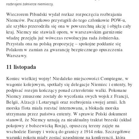
rozbrojeni żołnierze niemieccy.
Wieczorem Piłsudski wydał rozkaz rozpoczęcia rozbrajania
Niemców. Początkowo przystąpili do tego członkowie POW-u,
ale szybko przerodziła się ona w powszechną akcję i objęła cały
kraj. Niemcy nie stawiali oporu, w warszawskim garnizonie
władzę przejęła już wówczas rewolucyjna rada żołnierska.
Przystała ona na polską propozycję – spokojne poddanie się
Polakom w zamian za gwarancję bezpiecznego opuszczenia
Warszawy.
11 listopada
Koniec wielkiej wojny! Niedaleko miejscowości Compiegne, w
wagonie kolejowym, spotkały się delegacje Niemiec i ententy, by
podpisać rozejm kończący ponad czteroletnie walki. Pokonane
Niemcy zmuszone zostały do wycofania swych wojsk z Francji,
Belgii, Alzacji i Lotaryngii oraz rozbrojenia swojej armii. Ich
morska flota miała rozstać internowana, a blokada morska
utrzymana przez państwa ententy. W sprawie Polski dokument
stanowił, że Niemcy uznają za nieaktualny traktat brzeski (układ
pokojowy z bolszewicką Rosją), opuszczą tereny zajęte na
wschodzie Europy i wrócą do granicy z 1914 roku. Szczegółowe
warunki pokoju miały zostać uzgodnione na konferencji, która