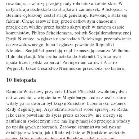
rewolucje, a władzę przejęły rady robotniczo-żołnierskie. W
całym kraju dochodziło do strajków i zamieszek. 9 listopada w
Berlinie ogłoszony został strajk generalny. Rewolucja stała się
faktem. Chcąc ratować kraj przed całkowitym chaosem i
przejęciem władzy przez bardzo aktywnych w tamtym czasie
komunistów, Philipp Scheidemann, polityk Socjaldemokratycznej
Partii Niemiec, wygłasza na schodach Reichstagu przemówienie
do zrewoltowanego tłumu i ogłasza powstanie Republiki
Niemiec. Socjaliści powołują rząd i zmuszają cesarza Wilhelma
II do abdykacji. Monarcha ucieka do Holandii. Tym samym
upada trzeci polski zaborca! Po imperium carów i Austro-
Węgrach, także Cesarstwo Niemieckie przechodzi do historii.
10 listopada
Rano do Warszawy przyjechał Józef Piłsudski, zwolniony dwa
dni wcześniej z więzienia w Magdeburgu. Jedną z osób, które
witały go na dworcu był książę Zdzisław Lubomirski, członek
Rady Regencyjnej. Arystokrata zdawał sobie sprawę, że Rada,
jako ciało powołane do życia przez zaborców, nie cieszy się
zaufaniem społecznym i nie ma legitymacji do przejęcia władzy
po upadających zaborcach. Zarówno stronnictwa polityczne
działające w kraju, jak i Rada właśnie w Piłsudskim widziały
osobę, która mogła zjednoczyć Polaków wokół wyzwania