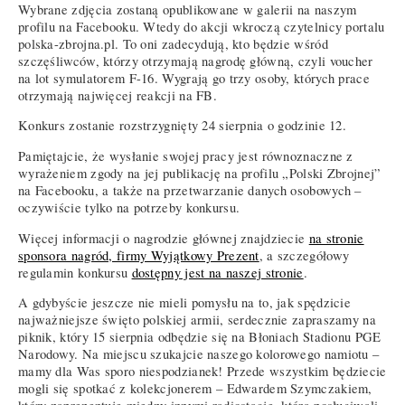
Wybrane zdjęcia zostaną opublikowane w galerii na naszym
profilu na Facebooku. Wtedy do akcji wkroczą czytelnicy portalu
polska-zbrojna.pl. To oni zadecydują, kto będzie wśród
szczęśliwców, którzy otrzymają nagrodę główną, czyli voucher
na lot symulatorem F-16. Wygrają go trzy osoby, których prace
otrzymają najwięcej reakcji na FB.
Konkurs zostanie rozstrzygnięty 24 sierpnia o godzinie 12.
Pamiętajcie, że wysłanie swojej pracy jest równoznaczne z
wyrażeniem zgody na jej publikację na profilu „Polski Zbrojnej”
na Facebooku, a także na przetwarzanie danych osobowych –
oczywiście tylko na potrzeby konkursu.
Więcej informacji o nagrodzie głównej znajdziecie
na stronie
sponsora nagród, firmy Wyjątkowy Prezent
, a szczegółowy
regulamin konkursu
dostępny jest na naszej stronie
.
A gdybyście jeszcze nie mieli pomysłu na to, jak spędzicie
najważniejsze święto polskiej armii, serdecznie zapraszamy na
piknik, który 15 sierpnia odbędzie się na Błoniach Stadionu PGE
Narodowy. Na miejscu szukajcie naszego kolorowego namiotu –
mamy dla Was sporo niespodzianek! Przede wszystkim będziecie
mogli się spotkać z kolekcjonerem – Edwardem Szymczakiem,