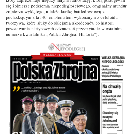
który zaprezentuje między innymi radiostację, którą posługiwali
się żołnierze podziemia niepodległościowego, oryginalny mundur
żołnierza wyklętego, a także kurtkę battledressową z
pochodzącym z lat 40. emblematem wykonanym z celuloidu –
tworzywa, które służy do oklejania akordeonów (o historii
powstawania nietypowych odznaczeń przeczytacie w ostatnim
numerze kwartalnika „Polska Zbrojna. Historia”).