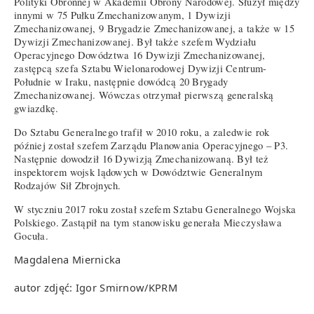
Polityki Obronnej w Akademii Obrony Narodowej. Służył między
innymi w 75 Pułku Zmechanizowanym, 1 Dywizji
Zmechanizowanej, 9 Brygadzie Zmechanizowanej, a także w 15
Dywizji Zmechanizowanej. Był także szefem Wydziału
Operacyjnego Dowództwa 16 Dywizji Zmechanizowanej,
zastępcą szefa Sztabu Wielonarodowej Dywizji Centrum-
Południe w Iraku, następnie dowódcą 20 Brygady
Zmechanizowanej. Wówczas otrzymał pierwszą generalską
gwiazdkę.
Do Sztabu Generalnego trafił w 2010 roku, a zaledwie rok
później został szefem Zarządu Planowania Operacyjnego – P3.
Następnie dowodził 16 Dywizją Zmechanizowaną. Był też
inspektorem wojsk lądowych w Dowództwie Generalnym
Rodzajów Sił Zbrojnych.
W styczniu 2017 roku został szefem Sztabu Generalnego Wojska
Polskiego. Zastąpił na tym stanowisku generała Mieczysława
Gocuła.
Magdalena Miernicka
autor zdjęć: Igor Smirnow/KPRM