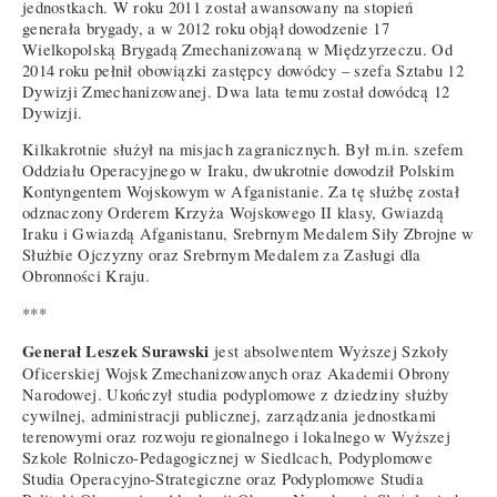
jednostkach. W roku 2011 został awansowany na stopień
generała brygady, a w 2012 roku objął dowodzenie 17
Wielkopolską Brygadą Zmechanizowaną w Międzyrzeczu. Od
2014 roku pełnił obowiązki zastępcy dowódcy – szefa Sztabu 12
Dywizji Zmechanizowanej. Dwa lata temu został dowódcą 12
Dywizji.
Kilkakrotnie służył na misjach zagranicznych. Był m.in. szefem
Oddziału Operacyjnego w Iraku, dwukrotnie dowodził Polskim
Kontyngentem Wojskowym w Afganistanie. Za tę służbę został
odznaczony Orderem Krzyża Wojskowego II klasy, Gwiazdą
Iraku i Gwiazdą Afganistanu, Srebrnym Medalem Siły Zbrojne w
Służbie Ojczyzny oraz Srebrnym Medalem za Zasługi dla
Obronności Kraju.
***
Generał Leszek Surawski
jest absolwentem Wyższej Szkoły
Oficerskiej Wojsk Zmechanizowanych oraz Akademii Obrony
Narodowej. Ukończył studia podyplomowe z dziedziny służby
cywilnej, administracji publicznej, zarządzania jednostkami
terenowymi oraz rozwoju regionalnego i lokalnego w Wyższej
Szkole Rolniczo-Pedagogicznej w Siedlcach, Podyplomowe
Studia Operacyjno-Strategiczne oraz Podyplomowe Studia