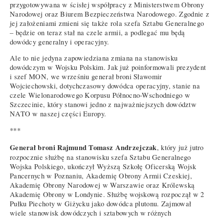
przygotowywana w ścisłej współpracy z Ministerstwem Obrony
Narodowej oraz Biurem Bezpieczeństwa Narodowego. Zgodnie z
jej założeniami zmieni się także rola szefa Sztabu Generalnego
– będzie on teraz stał na czele armii, a podlegać mu będą
dowódcy generalny i operacyjny.
Ale to nie jedyna zapowiedziana zmiana na stanowisku
dowódczym w Wojsku Polskim. Jak już poinformowali prezydent
i szef MON, we wrześniu generał broni Sławomir
Wojciechowski, dotychczasowy dowódca operacyjny, stanie na
czele Wielonarodowego Korpusu Północno-Wschodniego w
Szczecinie, który stanowi jedno z najważniejszych dowództw
NATO w naszej części Europy.
***
Generał broni Rajmund Tomasz Andrzejczak
, który już jutro
rozpocznie służbę na stanowisku szefa Sztabu Generalnego
Wojska Polskiego, ukończył Wyższą Szkołę Oficerską Wojsk
Pancernych w Poznaniu, Akademię Obrony Armii Czeskiej,
Akademię Obrony Narodowej w Warszawie oraz Królewską
Akademię Obrony w Londynie. Służbę wojskową rozpoczął w 2
Pułku Piechoty w Giżycku jako dowódca plutonu. Zajmował
wiele stanowisk dowódczych i sztabowych w różnych