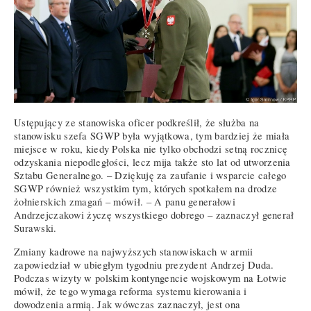
Ustępujący ze stanowiska oficer podkreślił, że służba na
stanowisku szefa SGWP była wyjątkowa, tym bardziej że miała
miejsce w roku, kiedy Polska nie tylko obchodzi setną rocznicę
odzyskania niepodległości, lecz mija także sto lat od utworzenia
Sztabu Generalnego. – Dziękuję za zaufanie i wsparcie całego
SGWP również wszystkim tym, których spotkałem na drodze
żołnierskich zmagań – mówił. – A panu generałowi
Andrzejczakowi życzę wszystkiego dobrego – zaznaczył generał
Surawski.
Zmiany kadrowe na najwyższych stanowiskach w armii
zapowiedział w ubiegłym tygodniu prezydent Andrzej Duda.
Podczas wizyty w polskim kontyngencie wojskowym na Łotwie
mówił, że tego wymaga reforma systemu kierowania i
dowodzenia armią. Jak wówczas zaznaczył, jest ona