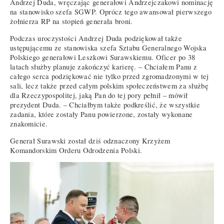
Andrzej Duda, wręczając generałowi Andrzejczakowi nominację
na stanowisko szefa SGWP. Oprócz tego awansował pierwszego
żołnierza RP na stopień generała broni.
Podczas uroczystości Andrzej Duda podziękował także
ustępującemu ze stanowiska szefa Sztabu Generalnego Wojska
Polskiego generałowi Leszkowi Surawskiemu. Oficer po 38
latach służby planuje zakończyć karierę. – Chciałem Panu z
całego serca podziękować nie tylko przed zgromadzonymi w tej
sali, lecz także przed całym polskim społeczeństwem za służbę
dla Rzeczypospolitej, jaką Pan do tej pory pełnił – mówił
prezydent Duda. – Chciałbym także podkreślić, że wszystkie
zadania, które zostały Panu powierzone, zostały wykonane
znakomicie.
Generał Surawski został dziś odznaczony Krzyżem
Komandorskim Orderu Odrodzenia Polski.