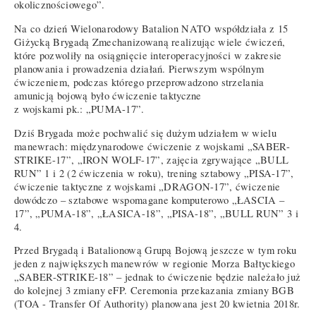
okolicznościowego”.
Na co dzień Wielonarodowy Batalion NATO współdziała z 15
Giżycką Brygadą Zmechanizowaną realizując wiele ćwiczeń,
które pozwoliły na osiągnięcie interoperacyjności w zakresie
planowania i prowadzenia działań. Pierwszym wspólnym
ćwiczeniem, podczas którego przeprowadzono strzelania
amunicją bojową było ćwiczenie taktyczne
z wojskami pk.: „PUMA-17”.
Dziś Brygada może pochwalić się dużym udziałem w wielu
manewrach: międzynarodowe ćwiczenie z wojskami „SABER-
STRIKE-17”, „IRON WOLF-17”, zajęcia zgrywające „BULL
RUN” 1 i 2 (2 ćwiczenia w roku), trening sztabowy „PISA-17”,
ćwiczenie taktyczne z wojskami „DRAGON-17”, ćwiczenie
dowódczo – sztabowe wspomagane komputerowo „ŁASCIA –
17”, „PUMA-18”, „ŁASICA-18”, „PISA-18”, „BULL RUN” 3 i
4.
Przed Brygadą i Batalionową Grupą Bojową jeszcze w tym roku
jeden z największych manewrów w regionie Morza Bałtyckiego
„SABER-STRIKE-18” – jednak to ćwiczenie będzie należało już
do kolejnej 3 zmiany eFP. Ceremonia przekazania zmiany BGB
(TOA - Transfer Of Authority) planowana jest 20 kwietnia 2018r.