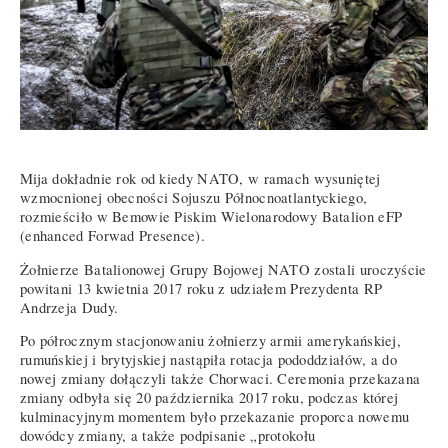
Mija dokładnie rok od kiedy NATO, w ramach wysuniętej
wzmocnionej obecności Sojuszu Północnoatlantyckiego,
rozmieściło w Bemowie Piskim Wielonarodowy Batalion eFP
(enhanced Forwad Presence).
Żołnierze Batalionowej Grupy Bojowej NATO zostali uroczyście
powitani 13 kwietnia 2017 roku z udziałem Prezydenta RP
Andrzeja Dudy.
Po półrocznym stacjonowaniu żołnierzy armii amerykańskiej,
rumuńskiej i brytyjskiej nastąpiła rotacja pododdziałów, a do
nowej zmiany dołączyli także Chorwaci. Ceremonia przekazana
zmiany odbyła się 20 października 2017 roku, podczas której
kulminacyjnym momentem było przekazanie proporca nowemu
dowódcy zmiany, a także podpisanie „protokołu