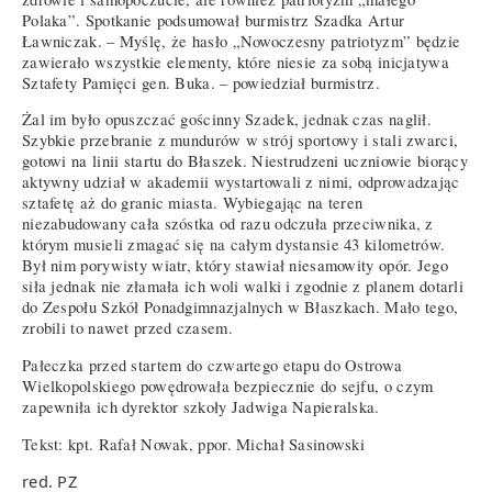
Polaka”. Spotkanie podsumował burmistrz Szadka Artur
Ławniczak. – Myślę, że hasło „Nowoczesny patriotyzm” będzie
zawierało wszystkie elementy, które niesie za sobą inicjatywa
Sztafety Pamięci gen. Buka. – powiedział burmistrz.
Żal im było opuszczać gościnny Szadek, jednak czas naglił.
Szybkie przebranie z mundurów w strój sportowy i stali zwarci,
gotowi na linii startu do Błaszek. Niestrudzeni uczniowie biorący
aktywny udział w akademii wystartowali z nimi, odprowadzając
sztafetę aż do granic miasta. Wybiegając na teren
niezabudowany cała szóstka od razu odczuła przeciwnika, z
którym musieli zmagać się na całym dystansie 43 kilometrów.
Był nim porywisty wiatr, który stawiał niesamowity opór. Jego
siła jednak nie złamała ich woli walki i zgodnie z planem dotarli
do Zespołu Szkół Ponadgimnazjalnych w Błaszkach. Mało tego,
zrobili to nawet przed czasem.
Pałeczka przed startem do czwartego etapu do Ostrowa
Wielkopolskiego powędrowała bezpiecznie do sejfu, o czym
zapewniła ich dyrektor szkoły Jadwiga Napieralska.
Tekst: kpt. Rafał Nowak, ppor. Michał Sasinowski
red. PZ