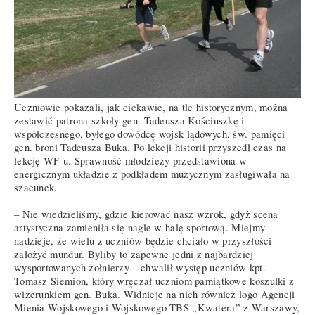
Uczniowie pokazali, jak ciekawie, na tle historycznym, można
zestawić patrona szkoły gen. Tadeusza Kościuszkę i
współczesnego, byłego dowódcę wojsk lądowych, św. pamięci
gen. broni Tadeusza Buka. Po lekcji historii przyszedł czas na
lekcję WF-u. Sprawność młodzieży przedstawiona w
energicznym układzie z podkładem muzycznym zasługiwała na
szacunek.
– Nie wiedzieliśmy, gdzie kierować nasz wzrok, gdyż scena
artystyczna zamieniła się nagle w halę sportową. Miejmy
nadzieje, że wielu z uczniów będzie chciało w przyszłości
założyć mundur. Byliby to zapewne jedni z najbardziej
wysportowanych żołnierzy – chwalił występ uczniów kpt.
Tomasz Siemion, który wręczał uczniom pamiątkowe koszulki z
wizerunkiem gen. Buka. Widnieje na nich również logo Agencji
Mienia Wojskowego i Wojskowego TBS „Kwatera” z Warszawy,