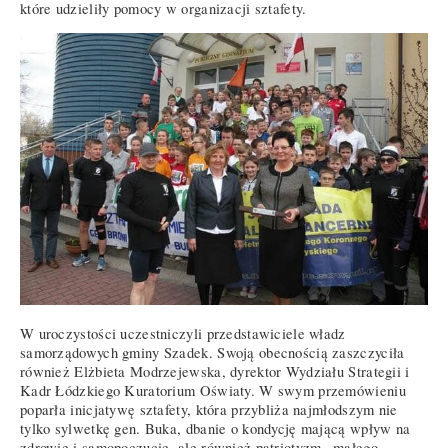
które udzieliły pomocy w organizacji sztafety.
W uroczystości uczestniczyli przedstawiciele władz
samorządowych gminy Szadek. Swoją obecnością zaszczyciła
również Elżbieta Modrzejewska, dyrektor Wydziału Strategii i
Kadr Łódzkiego Kuratorium Oświaty. W swym przemówieniu
poparła inicjatywę sztafety, która przybliża najmłodszym nie
tylko sylwetkę gen. Buka, dbanie o kondycję mającą wpływ na
zdrowie i samopoczucie, ale również patriotyzm „małego