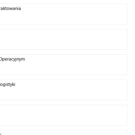
raktowania
Operacyjnym
gistyki
j