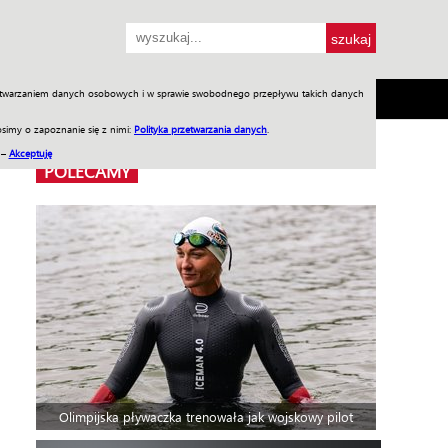
przetwarzaniem danych osobowych i w sprawie swobodnego przepływu takich danych
SH
SKLEP
Jednodniówki
Praca w WIW
simy o zapoznanie się z nimi:
Polityka przetwarzania danych
.
 –
Akceptuję
POLECAMY
Olimpijska pływaczka trenowała jak wojskowy pilot