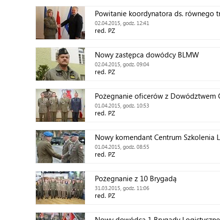
Powitanie koordynatora ds. równego t
02.04.2015, godz. 12:41
red. PZ
Nowy zastępca dowódcy BLMW
02.04.2015, godz. 09:04
red. PZ
Pożegnanie oficerów z Dowództwem 
01.04.2015, godz. 10:53
red. PZ
Nowy komendant Centrum Szkolenia Lo
01.04.2015, godz. 08:55
red. PZ
Pożegnanie z 10 Brygadą
31.03.2015, godz. 11:06
red. PZ
Nowy dowódca 1 Brygady Logistyczne