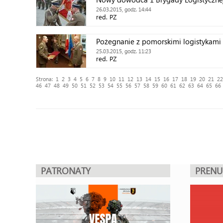
26.03.2015, godz. 14:44
red. PZ
Pożegnanie z pomorskimi logistykami
25.03.2015, godz. 11:23
red. PZ
Strona:
1
2
3
4
5
6
7
8
9
10
11
12
13
14
15
16
17
18
19
20
21
22
46
47
48
49
50
51
52
53
54
55
56
57
58
59
60
61
62
63
64
65
66
PATRONATY
PREN