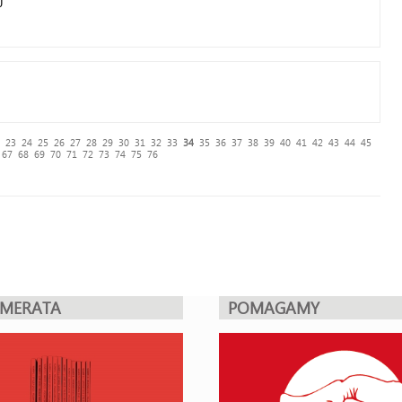
23
24
25
26
27
28
29
30
31
32
33
34
35
36
37
38
39
40
41
42
43
44
45
67
68
69
70
71
72
73
74
75
76
UMERATA
POMAGAMY