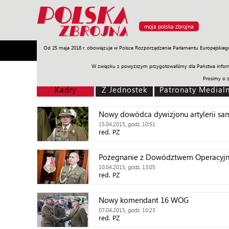
moja polska zbrojna
Od 25 maja 2018 r. obowiązuje w Polsce Rozporządzenie Parlamentu Europejskieg
Armia
Poligon
Sprzęt
Misje
Polityka
Prawo
W związku z powyższym przygotowaliśmy dla Państwa inform
Prosimy o 
Kadry
Z Jednostek
Patronaty Medial
Nowy dowódca dywizjonu artylerii sa
15.04.2015, godz. 10:51
red. PZ
Pożegnanie z Dowództwem Operacyj
10.04.2015, godz. 13:05
red. PZ
Nowy komendant 16 WOG
07.04.2015, godz. 10:23
red. PZ