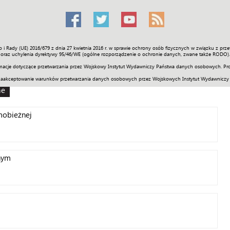
o i Rady (UE) 2016/679 z dnia 27 kwietnia 2016 r. w sprawie ochrony osób fizycznych w związku z 
Świat
Społeczność
Sport
Historia
Galerie
Wideo
ENGLI
oraz uchylenia dyrektywy 95/46/WE (ogólne rozporządzenie o ochronie danych, zwane także RODO).
acje dotyczące przetwarzania przez Wojskowy Instytut Wydawniczy Państwa danych osobowych. Pro
zaakceptowanie warunków przetwarzania danych osobowych przez Wojskowych Instytut Wydawniczy
ne
mobieżnej
nym