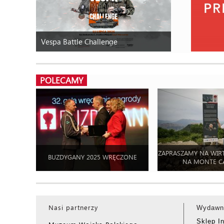
Vespa Battle Challenge
POLECAMY
ZAPRASZAMY NA WIR
BUZDYGANY 2025 WRĘCZONE
NA MONTE C
Nasi partnerzy
Wydawn
Sklep I