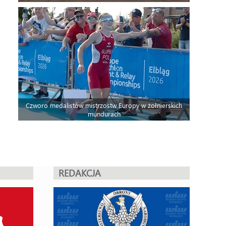
Czworo medalistów mistrzostw Europy w żołnierskich
mundurach
REDAKCJA