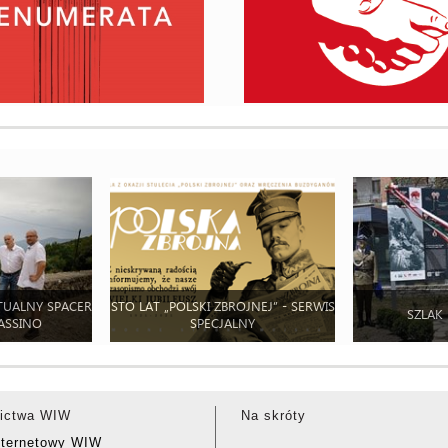
TUALNY SPACER
STO LAT „POLSKI ZBROJNEJ” - SERWIS
SZLAK
ASSINO
SPECJALNY
ictwa WIW
Na skróty
nternetowy WIW