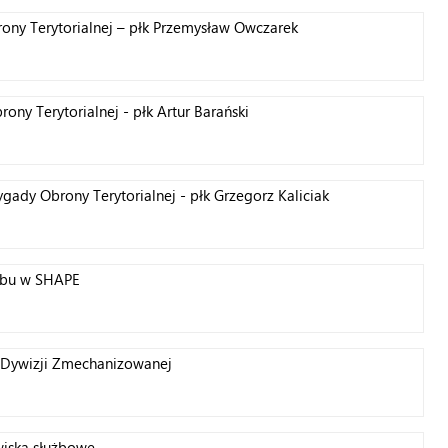
ny Terytorialnej – płk Przemysław Owczarek
ny Terytorialnej - płk Artur Barański
dy Obrony Terytorialnej - płk Grzegorz Kaliciak
tabu w SHAPE
Dywizji Zmechanizowanej
wiska służbowe