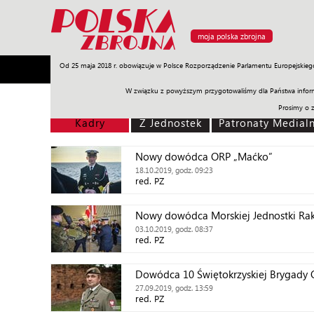
moja polska zbrojna
Od 25 maja 2018 r. obowiązuje w Polsce Rozporządzenie Parlamentu Europejskieg
Armia
Poligon
Sprzęt
Misje
Polityka
Prawo
W związku z powyższym przygotowaliśmy dla Państwa inform
Prosimy o 
Kadry
Z Jednostek
Patronaty Medial
Nowy dowódca ORP „Maćko”
18.10.2019, godz. 09:23
red. PZ
Nowy dowódca Morskiej Jednostki Rak
03.10.2019, godz. 08:37
red. PZ
Dowódca 10 Świętokrzyskiej Brygady O
27.09.2019, godz. 13:59
red. PZ