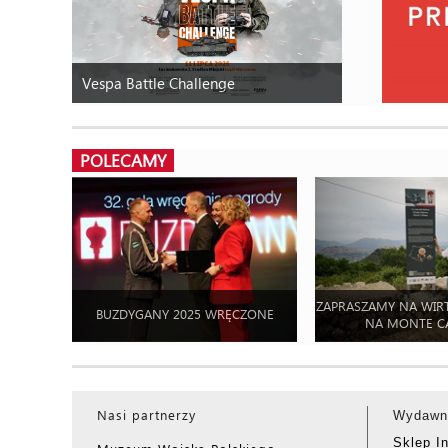
Vespa Battle Challenge
POLECAMY
ZAPRASZAMY NA WIR
BUZDYGANY 2025 WRĘCZONE
NA MONTE C
Nasi partnerzy
Wydawn
Sklep I