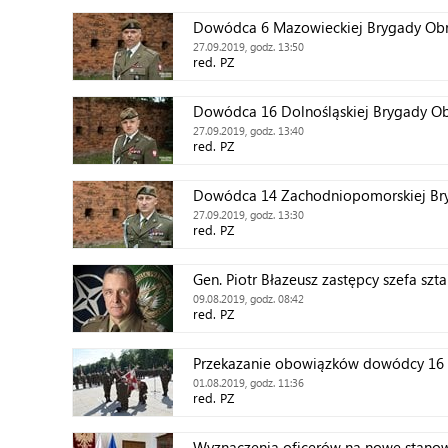
Dowódca 6 Mazowieckiej Brygady Obro
27.09.2019, godz. 13:50
red. PZ
Dowódca 16 Dolnośląskiej Brygady Obro
27.09.2019, godz. 13:40
red. PZ
Dowódca 14 Zachodniopomorskiej Bryga
27.09.2019, godz. 13:30
red. PZ
Gen. Piotr Błazeusz zastępcy szefa sz
09.08.2019, godz. 08:42
red. PZ
Przekazanie obowiązków dowódcy 16 
01.08.2019, godz. 11:36
red. PZ
Wyznaczenia oficerów na nowe stano