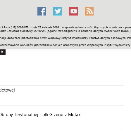
o i Rady (UE) 2016/679 z dnia 27 kwietnia 2016 r. w sprawie ochrony osób fizycznych w związku z 
Świat
Społeczność
Sport
Historia
Galerie
Wideo
ENGLI
oraz uchylenia dyrektywy 95/46/WE (ogólne rozporządzenie o ochronie danych, zwane także RODO).
acje dotyczące przetwarzania przez Wojskowy Instytut Wydawniczy Państwa danych osobowych. Pro
zaakceptowanie warunków przetwarzania danych osobowych przez Wojskowych Instytut Wydawniczy
ne
ietowej
brony Terytorialnej - płk Grzegorz Motak