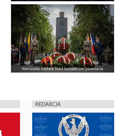
Warszawa oddała hołd bohaterom powstania
REDAKCJA