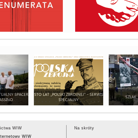
TUALNY SPACER
STO LAT „POLSKI ZBROJNEJ” - SERWIS
SZLAK
ASSINO
SPECJALNY
ictwa WIW
Na skróty
nternetowy WIW