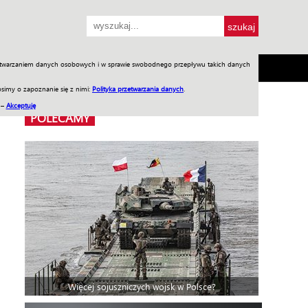
przetwarzaniem danych osobowych i w sprawie swobodnego przepływu takich danych
SH
SKLEP
Jednodniówki
Praca w WIW
simy o zapoznanie się z nimi:
Polityka przetwarzania danych
.
 –
Akceptuję
POLECAMY
Więcej sojuszniczych wojsk w Polsce?