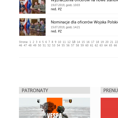
19.07.2019, godz. 10:03
red. PZ
Nominacje dla oficerów Wojska Polsk
15.07.2019, godz. 14:21
red. PZ
Strona:
1
2
3
4
5
6
7
8
9
10
11
12
13
14
15
16
17
18
19
20
21
22
46
47
48
49
50
51
52
53
54
55
56
57
58
59
60
61
62
63
64
65
66
PATRONATY
PREN