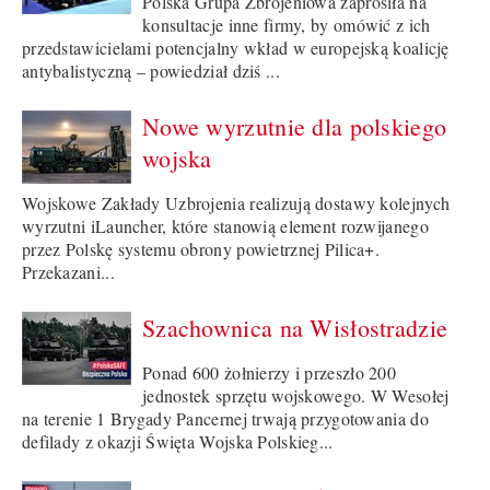
Polska Grupa Zbrojeniowa zaprosiła na
konsultacje inne firmy, by omówić z ich
przedstawicielami potencjalny wkład w europejską koalicję
antybalistyczną – powiedział dziś ...
Nowe wyrzutnie dla polskiego
wojska
Wojskowe Zakłady Uzbrojenia realizują dostawy kolejnych
wyrzutni iLauncher, które stanowią element rozwijanego
przez Polskę systemu obrony powietrznej Pilica+.
Przekazani...
Szachownica na Wisłostradzie
Ponad 600 żołnierzy i przeszło 200
jednostek sprzętu wojskowego. W Wesołej
na terenie 1 Brygady Pancernej trwają przygotowania do
defilady z okazji Święta Wojska Polskieg...