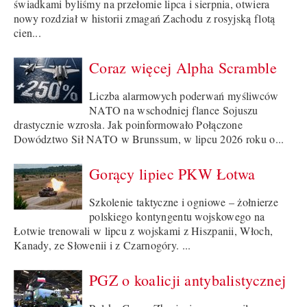
świadkami byliśmy na przełomie lipca i sierpnia, otwiera
nowy rozdział w historii zmagań Zachodu z rosyjską flotą
cien...
Coraz więcej Alpha Scramble
Liczba alarmowych poderwań myśliwców
NATO na wschodniej flance Sojuszu
drastycznie wzrosła. Jak poinformowało Połączone
Dowództwo Sił NATO w Brunssum, w lipcu 2026 roku o...
Gorący lipiec PKW Łotwa
Szkolenie taktyczne i ogniowe – żołnierze
polskiego kontyngentu wojskowego na
Łotwie trenowali w lipcu z wojskami z Hiszpanii, Włoch,
Kanady, ze Słowenii i z Czarnogóry. ...
PGZ o koalicji antybalistycznej