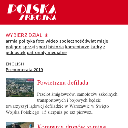
WYBIERZ DZIAŁ
armia
polityka
foto
wideo
społeczność
świat
misje
poligon
sprzęt
sport
historia
komentarze
kadry
z
jednostek
patronaty medialne
ENGLISH
Prenumerata 2019
Powietrzna defilada
Przelot śmigłowców, samolotów szkolnych,
transportowych i bojowych będzie
towarzyszył lądowej defiladzie w Warszawie w Święto
Wojska Polskiego. 15 sierpnia po raz pierwsz...
Kompania dronów zamiast