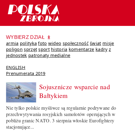
WYBIERZ DZIAŁ
armia
polityka
foto
wideo
społeczność
świat
misje
poligon
sprzęt
sport
historia
komentarze
kadry
z
jednostek
patronaty medialne
ENGLISH
Prenumerata 2019
Sojusznicze wsparcie nad
Bałtykiem
Nie tylko polskie myśliwce są regularnie podrywane do
przechwytywania rosyjskich samolotów operujących w
pobliżu granic NATO. 3 sierpnia włoskie Eurofightery
stacjonujące...