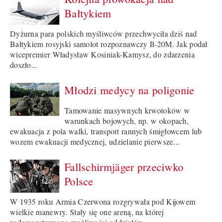
Bałtykiem
Dyżurna para polskich myśliwców przechwyciła dziś nad
Bałtykiem rosyjski samolot rozpoznawczy Ił-20M. Jak podał
wicepremier Władysław Kosiniak-Kamysz, do zdarzenia
doszło...
Młodzi medycy na poligonie
Tamowanie masywnych krwotoków w
warunkach bojowych, np. w okopach,
ewakuacja z pola walki, transport rannych śmigłowcem lub
wozem ewakuacji medycznej, udzielanie pierwsze...
Fallschirmjäger przeciwko
Polsce
W 1935 roku Armia Czerwona rozgrywała pod Kijowem
wielkie manewry. Stały się one areną, na której