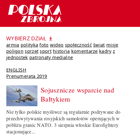
WYBIERZ DZIAŁ
armia
polityka
foto
wideo
społeczność
świat
misje
poligon
sprzęt
sport
historia
komentarze
kadry
z
jednostek
patronaty medialne
ENGLISH
Prenumerata 2019
Sojusznicze wsparcie nad
Bałtykiem
Nie tylko polskie myśliwce są regularnie podrywane do
przechwytywania rosyjskich samolotów operujących w
pobliżu granic NATO. 3 sierpnia włoskie Eurofightery
stacjonujące...