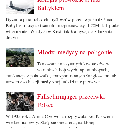
Bałtykiem
Dyżurna para polskich myśliwców przechwyciła dziś nad
Bałtykiem rosyjski samolot rozpoznawczy Ił-20M. Jak podał
wicepremier Władysław Kosiniak-Kamysz, do zdarzenia
doszło...
Młodzi medycy na poligonie
Tamowanie masywnych krwotoków w
warunkach bojowych, np. w okopach,
ewakuacja z pola walki, transport rannych śmigłowcem lub
wozem ewakuacji medycznej, udzielanie pierwsze...
Fallschirmjäger przeciwko
Polsce
W 1935 roku Armia Czerwona rozgrywała pod Kijowem
wielkie manewry. Stały się one areną, na której