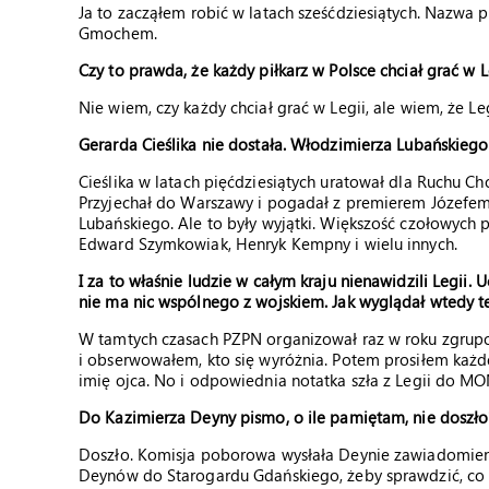
Ja to zacząłem robić w latach sześćdziesiątych. Nazwa p
Gmochem.
Czy to prawda, że każdy piłkarz w Polsce chciał grać w L
Nie wiem, czy każdy chciał grać w Legii, ale wiem, że 
Gerarda Cieślika nie dostała. Włodzimierza Lubańskiego 
Cieślika w latach pięćdziesiątych uratował dla Ruchu 
Przyjechał do Warszawy i pogadał z premierem Józefem
Lubańskiego. Ale to były wyjątki. Większość czołowych po
Edward Szymkowiak, Henryk Kempny i wielu innych.
I za to właśnie ludzie w całym kraju nienawidzili Legii.
nie ma nic wspólnego z wojskiem. Jak wyglądał wtedy 
W tamtych czasach PZPN organizował raz w roku zgrupo
i obserwowałem, kto się wyróżnia. Potem prosiłem każd
imię ojca. No i odpowiednia notatka szła z Legii do MO
Do Kazimierza Deyny pismo, o ile pamiętam, nie doszło
Doszło. Komisja poborowa wysłała Deynie zawiadomienie
Deynów do Starogardu Gdańskiego, żeby sprawdzić, co się