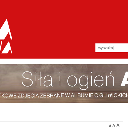
A
A
A