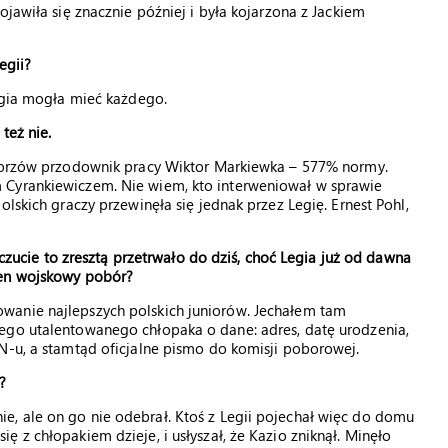
ojawiła się znacznie później i była kojarzona z Jackiem
egii?
Legia mogła mieć każdego.
też nie.
Chorzów przodownik pracy Wiktor Markiewka – 577% normy.
 Cyrankiewiczem. Nie wiem, kto interweniował w sprawie
lskich graczy przewinęła się jednak przez Legię. Ernest Pohl,
 Uczucie to zresztą przetrwało do dziś, choć Legia już od dawna
ten wojskowy pobór?
wanie najlepszych polskich juniorów. Jechałem tam
ego utalentowanego chłopaka o dane: adres, datę urodzenia,
N-u, a stamtąd oficjalne pismo do komisji poborowej.
?
, ale on go nie odebrał. Ktoś z Legii pojechał więc do domu
 z chłopakiem dzieje, i usłyszał, że Kazio zniknął. Minęło