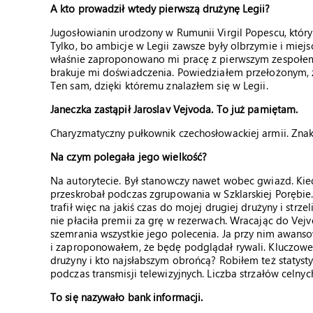
A kto prowadził wtedy pierwszą drużynę Legii?
Jugosłowianin urodzony w Rumunii Virgil Popescu, który 
Tylko, bo ambicje w Legii zawsze były olbrzymie i mie
właśnie zaproponowano mi pracę z pierwszym zespołem
brakuje mi doświadczenia. Powiedziałem przełożonym, że
Ten sam, dzięki któremu znalazłem się w Legii.
Janeczka zastąpił Jaroslav Vejvoda. To już pamiętam.
Charyzmatyczny pułkownik czechosłowackiej armii. Znak
Na czym polegała jego wielkość?
Na autorytecie. Był stanowczy nawet wobec gwiazd. Kie
przeskrobał podczas zgrupowania w Szklarskiej Porębie. 
trafił więc na jakiś czas do mojej drugiej drużyny i str
nie płaciła premii za grę w rezerwach. Wracając do Ve
szemrania wszystkie jego polecenia. Ja przy nim awans
i zaproponowałem, że będę podglądał rywali. Kluczowe b
drużyny i kto najsłabszym obrońcą? Robiłem też statyst
podczas transmisji telewizyjnych. Liczba strzałów celnych
To się nazywało bank informacji.