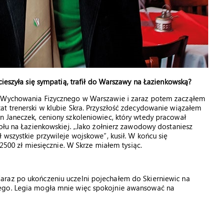
cieszyła się sympatią, trafił do Warszawy na Łazienkowską?
i Wychowania Fizycznego w Warszawie i zaraz potem zacząłem
t trenerski w klubie Skra. Przyszłość zdecydowanie wiązałem
n Janeczek, ceniony szkoleniowiec, który wtedy pracował
połu na Łazienkowskiej. „Jako żołnierz zawodowy dostaniesz
wszystkie przywileje wojskowe”, kusił. W końcu się
 2500 zł miesięcznie. W Skrze miałem tysiąc.
araz po ukończeniu uczelni pojechałem do Skierniewic na
żego. Legia mogła mnie więc spokojnie awansować na