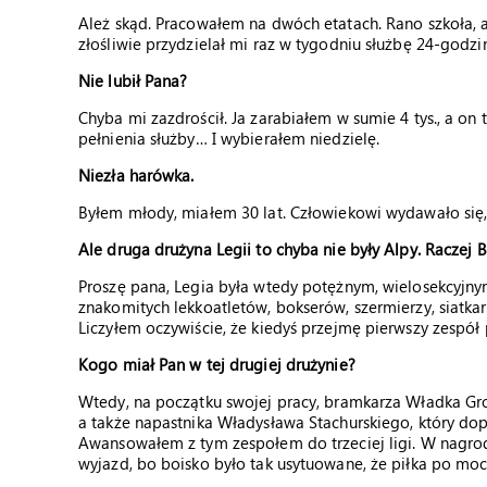
Ależ skąd. Pracowałem na dwóch etatach. Rano szkoła, a
złośliwie przydzielał mi raz w tygodniu służbę 24-godzi
Nie lubił Pana?
Chyba mi zazdrościł. Ja zarabiałem w sumie 4 tys., a on
pełnienia służby… I wybierałem niedzielę.
Niezła harówka.
Byłem młody, miałem 30 lat. Człowiekowi wydawało się,
Ale druga drużyna Legii to chyba nie były Alpy. Raczej B
Proszę pana, Legia była wtedy potężnym, wielosekcyjnym 
znakomitych lekkoatletów, bokserów, szermierzy, siatka
Liczyłem oczywiście, że kiedyś przejmę pierwszy zespół p
Kogo miał Pan w tej drugiej drużynie?
Wtedy, na początku swojej pracy, bramkarza Władka Gro
a także napastnika Władysława Stachurskiego, który dop
Awansowałem z tym zespołem do trzeciej ligi. W nagrod
wyjazd, bo boisko było tak usytuowane, że piłka po mo