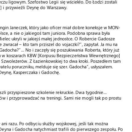
eczu ligowym. Szefostwo Legii się wściekło. Do Łodzi zostali
 i przywieźli Deynę do Warszawy.
ongin Janeczek, który jako oficer miał dobre koneksje w MON-
olsce, a nie o jakiegoś tam juniora. Podobna sprawa była
ielec ukryli w jakiejś małej jednostce. O Robercie Gadosze
 zwracał – kto tam prziszel do vojaczki?”, zapytał. Ja mu na
 Gadocha?”… No i zaczęły się poszukiwania Roberta, który już
cu w koszarach KBW [Korpusu Bezpieczeństwa Wewnętrznego]
 Szwoleżerów. Z Łazienkowskiej to dwa kroki. Poszedłem tam
elu poruczniku, melduje się szer. Gadocha”, usłyszałem.
Deynę, Kasperczaka i Gadochę.
szli przyspieszone szkolenie rekruckie. Dwa tygodnie…
ów i przyprowadzać na treningi. Sami nie mogli tak po prostu
 ani razu. Po odbyciu służby wojskowej, jeśli tak można
eyna i Gadocha natychmiast trafili do pierwszego zespołu. Po