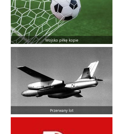
Wojsko piłkę kopie
Przerwany lot