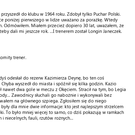
przyszedł do klubu w 1964 roku. Zdobył tylko Puchar Polski.
jsce poniżej pierwszego w lidze uważano za porażkę. Wtedy
. Odmówiłem. Miałem przecież dopiero 30 lat, uważałem, że
by dali mi jeszcze rok. …I trenerem został Longin Janeczek.
omity trener.
dyś odesłał do rezerw Kazimierza Deynę, bo ten coś
Chyba wyszedł do miasta i spóźnił się kilka godzin. Kazio
zelił nawet dwa gole w meczu z Okęciem. Stracił na tym, bo Legia
jvody… Zawodnicy słuchali go nabożnie i wykonywali bez
owałem na głównego szpiega. Zgłosiłem się do niego
yły dla mnie dwie informacje: kto jest najlepszym strzelcem
yki. To było mniej więcej to samo, co dziś pokazują w ramkach
 i niecelnych, fauli, rzutów rożnych…