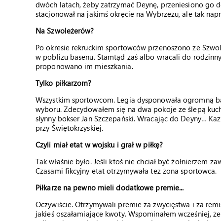
dwóch latach, żeby zatrzymać Deynę, przeniesiono go do
stacjonował na jakimś okręcie na Wybrzeżu, ale tak na
Na Szwoleżerów?
Po okresie rekruckim sportowców przenoszono ze Szwo
w pobliżu basenu. Stamtąd zaś albo wracali do rodzinn
proponowano im mieszkania.
Tylko piłkarzom?
Wszystkim sportowcom. Legia dysponowała ogromną ba
wyboru. Zdecydowałem się na dwa pokoje ze ślepą kuchn
słynny bokser Jan Szczepański. Wracając do Deyny… Kaz
przy Świętokrzyskiej.
Czyli miał etat w wojsku i grał w piłkę?
Tak właśnie było. Jeśli ktoś nie chciał być żołnierzem za
Czasami fikcyjny etat otrzymywała też żona sportowca.
Piłkarze na pewno mieli dodatkowe premie...
Oczywiście. Otrzymywali premie za zwycięstwa i za remisy
jakieś oszałamiające kwoty. Wspominałem wcześniej, że z