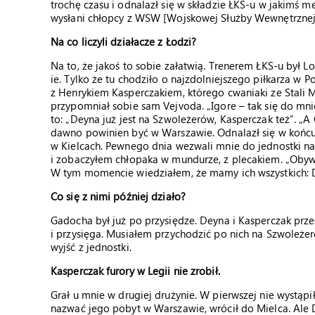
trochę czasu i odnalazł się w składzie ŁKS-u w jakimś m
wysłani chłopcy z WSW [Wojskowej Służby Wewnętrznej]
Na co liczyli działacze z Łodzi?
Na to, że jakoś to sobie załatwią. Trenerem ŁKS-u był L
ie. Tylko że tu chodziło o najzdolniejszego piłkarza w P
z Henrykiem Kasperczakiem, którego cwaniaki ze Stali M
przypomniał sobie sam Vejvoda. „Igore – tak się do mnie
to: „Deyna już jest na Szwoleżerów, Kasperczak też”. „A
dawno powinien być w Warszawie. Odnalazł się w koń
w Kielcach. Pewnego dnia wezwali mnie do jednostki na
i zobaczyłem chłopaka w mundurze, z plecakiem. „Obywat
W tym momencie wiedziałem, że mamy ich wszystkich: 
Co się z nimi później działo?
Gadocha był już po przysiędze. Deyna i Kasperczak prze
i przysięga. Musiałem przychodzić po nich na Szwoleżer
wyjść z jednostki.
Kasperczak furory w Legii nie zrobił.
Grał u mnie w drugiej drużynie. W pierwszej nie wystąpił
nazwać jego pobyt w Warszawie, wrócił do Mielca. Ale D