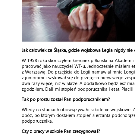
Jak człowiek ze Śląska, gdzie wojskowa Legia nigdy nie 
W 1958 roku skończyłem kierunek piłkarski na Akademi
pracować jako nauczyciel WF-u. Jednocześnie miałem eta
z Warszawą. Do przejścia do Legii namawiał mnie Longi
z juniorami i szykował się do przejęcia pierwszego zes
dwa razy więcej niż w Skrze. A dodatkowo będziesz miał 
zgodziłem. Dali mi stopień podporucznika i etat. Płacili
Tak po prostu został Pan podporucznikiem?
Wtedy na studiach obowiązywało szkolenie wojskowe. Z
obóz, po którym dostałem stopień sierżanta podchorą
podporucznika.
Czy z pracy w szkole Pan zrezygnował?