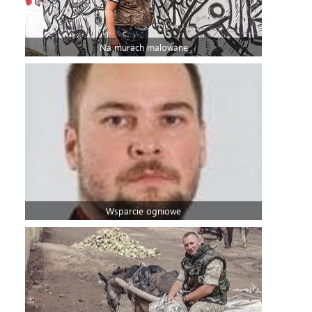
Na murach malowane
Wsparcie ogniowe