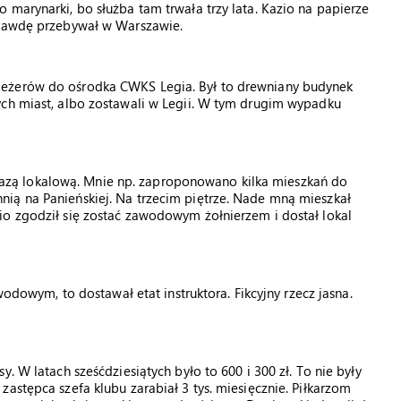
 marynarki, bo służba tam trwała trzy lata. Kazio na papierze
prawdę przebywał w Warszawie.
leżerów do ośrodka CWKS Legia. Był to drewniany budynek
ych miast, albo zostawali w Legii. W tym drugim wypadku
zą lokalową. Mnie np. zaproponowano kilka mieszkań do
ią na Panieńskiej. Na trzecim piętrze. Nade mną mieszkał
io zgodził się zostać zawodowym żołnierzem i dostał lokal
wodowym, to dostawał etat instruktora. Fikcyjny rzecz jasna.
. W latach sześćdziesiątych było to 600 i 300 zł. To nie były
astępca szefa klubu zarabiał 3 tys. miesięcznie. Piłkarzom