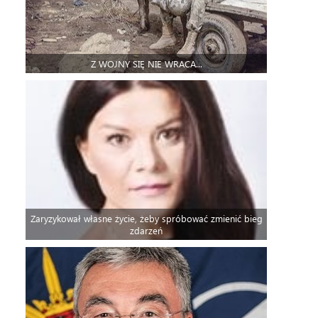
Z WOJNY SIĘ NIE WRACA...
Zaryzykował własne życie, żeby spróbować zmienić bieg
zdarzeń