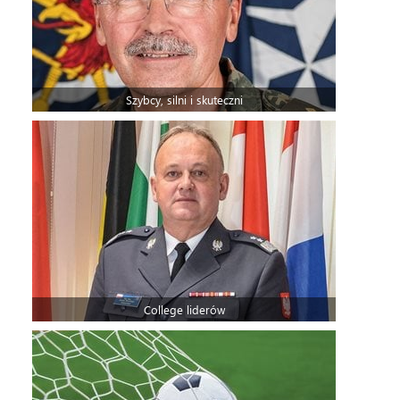
Szybcy, silni i skuteczni
College liderów