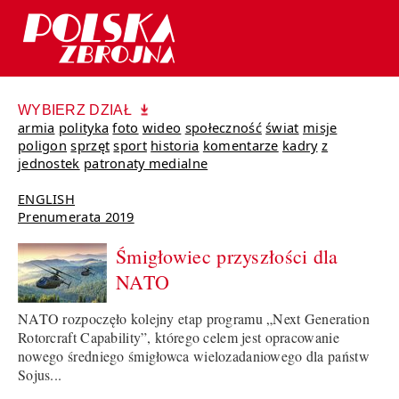
WYBIERZ DZIAŁ
armia
polityka
foto
wideo
społeczność
świat
misje
poligon
sprzęt
sport
historia
komentarze
kadry
z
jednostek
patronaty medialne
ENGLISH
Prenumerata 2019
Śmigłowiec przyszłości dla
NATO
NATO rozpoczęło kolejny etap programu „Next Generation
Rotorcraft Capability”, którego celem jest opracowanie
nowego średniego śmigłowca wielozadaniowego dla państw
Sojus...