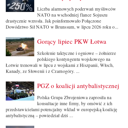
Liczba alarmowych poderwań myśliwców
NATO na wschodniej flance Sojuszu
drastycznie wzrosła. Jak poinformowało Połączone
Dowództwo Sił NATO w Brunssum, w lipcu 2026 roku o...
Gorący lipiec PKW Łotwa
Szkolenie taktyczne i ogniowe – żołnierze
polskiego kontyngentu wojskowego na
Łotwie trenowali w lipcu z wojskami z Hiszpanii, Włoch,
Kanady, ze Słowenii i z Czarnogóry. ...
PGZ o koalicji antybalistycznej
Polska Grupa Zbrojeniowa zaprosiła na
konsultacje inne firmy, by omówić z ich
przedstawicielami potencjalny wkład w europejską koalicję
antybalistyczną – powiedział dziś ...