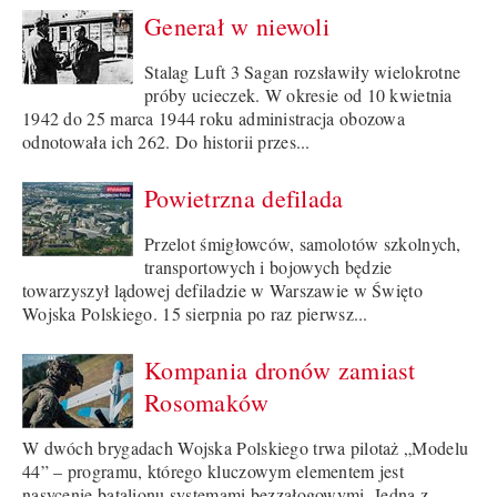
Generał w niewoli
Stalag Luft 3 Sagan rozsławiły wielokrotne
próby ucieczek. W okresie od 10 kwietnia
1942 do 25 marca 1944 roku administracja obozowa
odnotowała ich 262. Do historii przes...
Powietrzna defilada
Przelot śmigłowców, samolotów szkolnych,
transportowych i bojowych będzie
towarzyszył lądowej defiladzie w Warszawie w Święto
Wojska Polskiego. 15 sierpnia po raz pierwsz...
Kompania dronów zamiast
Rosomaków
W dwóch brygadach Wojska Polskiego trwa pilotaż „Modelu
44” – programu, którego kluczowym elementem jest
nasycenie batalionu systemami bezzałogowymi. Jedną z