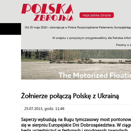
moja polska zbrojna
Od 25 maja 2018 r. obowiązuje w Polsce Rozporządzenie Parlamentu Europejskieg
Armia
Poligon
Sprzęt
Misje
Polityka
Prawo
W związku z powyższym przygotowaliśmy dla Państwa inform
Prosimy o 
Żołnierze połączą Polskę z Ukrainą
25.07.2013, godz. 11:46
Saperzy wybudują na Bugu tymczasowy most pontonowy. D
się w sierpniu Europejskie Dni Dobrosąsiedztwa. W ciągu
będą uczestniczyć w festynach i sportowych zawodach.