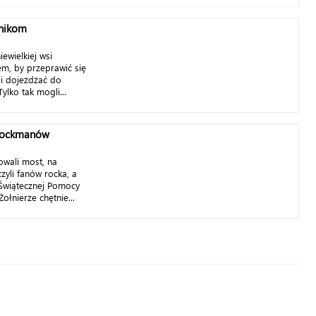
lnikom
iewielkiej wsi
m, by przeprawić się
li dojeżdżać do
lko tak mogli...
 rockmanów
wali most, na
zyli fanów rocka, a
 Świątecznej Pomocy
łnierze chętnie...