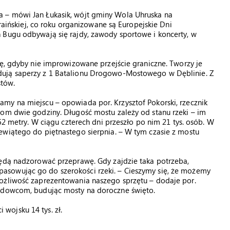
 – mówi Jan Łukasik, wójt gminy Wola Uhruska na
kraińskiej, co roku organizowane są Europejskie Dni
 Bugu odbywają się rajdy, zawody sportowe i koncerty, w
ię, gdyby nie improwizowane przejście graniczne. Tworzy je
dują saperzy z 1 Batalionu Drogowo-Mostowego w Dęblinie. Z
stów.
my na miejscu – opowiada por. Krzysztof Pokorski, rzecznik
zom dwie godziny. Długość mostu zależy od stanu rzeki – im
 52 metry. W ciągu czterech dni przeszło po nim 21 tys. osób. W
ewiątego do piętnastego sierpnia. – W tym czasie z mostu
będą nadzorować przeprawę. Gdy zajdzie taka potrzeba,
sowując go do szerokości rzeki. – Cieszymy się, że możemy
ożliwość zaprezentowania naszego sprzętu – dodaje por.
ządowcom, budując mosty na doroczne święto.
wojsku 14 tys. zł.