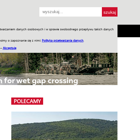
przetwarzaniem danych osobowych i w sprawie swobodnego przepływu takich danych
SH
SKLEP
Jednodniówki
Praca w WIW
simy o zapoznanie się z nimi:
Polityka przetwarzania danych
.
 –
Akceptuję
POLECAMY