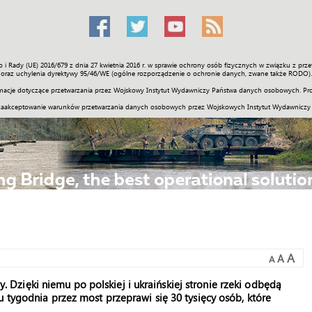
o i Rady (UE) 2016/679 z dnia 27 kwietnia 2016 r. w sprawie ochrony osób fizycznych w związku z 
Świat
Społeczność
Sport
Historia
Galerie
Wideo
ENGLI
oraz uchylenia dyrektywy 95/46/WE (ogólne rozporządzenie o ochronie danych, zwane także RODO).
acje dotyczące przetwarzania przez Wojskowy Instytut Wydawniczy Państwa danych osobowych. Pro
zaakceptowanie warunków przetwarzania danych osobowych przez Wojskowych Instytut Wydawniczy
A
A
A
zięki niemu po polskiej i ukraińskiej stronie rzeki odbędą
 tygodnia przez most przeprawi się 30 tysięcy osób, które