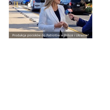
Produkcja pocisków do Patriotów w Polsce i Ukrainie?