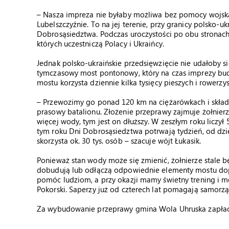
– Nasza impreza nie byłaby możliwa bez pomocy wojska
Lubelszczyźnie. To na jej terenie, przy granicy polsko-u
Dobrosąsiedztwa. Podczas uroczystości po obu stronach
których uczestniczą Polacy i Ukraińcy.
Jednak polsko-ukraińskie przedsięwzięcie nie udałoby s
tymczasowy most pontonowy, który na czas imprezy bu
mostu korzysta dziennie kilka tysięcy pieszych i rowerzy
– Przewozimy go ponad 120 km na ciężarówkach i składa
prasowy batalionu. Złożenie przeprawy zajmuje żołnier
więcej wody, tym jest on dłuższy. W zeszłym roku liczył
tym roku Dni Dobrosąsiedztwa potrwają tydzień, od dzi
skorzysta ok. 30 tys. osób – szacuje wójt Łukasik.
Ponieważ stan wody może się zmienić, żołnierze stale 
dobudują lub odłączą odpowiednie elementy mostu dopa
pomóc ludziom, a przy okazji mamy świetny trening i m
Pokorski. Saperzy już od czterech lat pomagają samor
Za wybudowanie przeprawy gmina Wola Uhruska zapłaci 