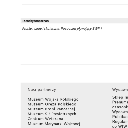
~scoobydoopoznan
Proste , tanie i skuteczne. Poco nam pływający BWP ?
Nasi partnerzy
Wydawn
Sklep I
Muzeum Wojska Polskiego
Prenume
Muzeum Oręża Polskiego
czasop
Muzeum Broni Pancernej
Wydawni
Muzeum Sił Powietrznych
Publika
Centrum Weterana
Regulam
Muzeum Marynarki Wojennej
do WIW