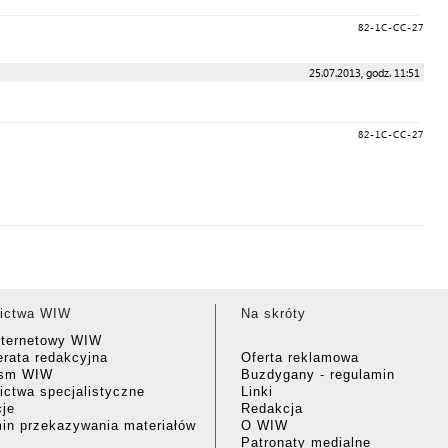
82-1C-CC-27
25.07.2013, godz. 11:51
82-1C-CC-27
ictwa WIW
Na skróty
nternetowy WIW
rata redakcyjna
Oferta reklamowa
ism WIW
Buzdygany - regulamin
ctwa specjalistyczne
Linki
cje
Redakcja
in przekazywania materiałów
O WIW
Patronaty medialne