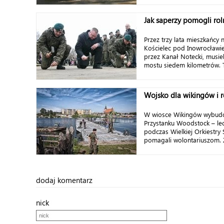
Jak saperzy pomogli ro
Przez trzy lata mieszkańcy n
Kościelec pod Inowrocławie
przez Kanał Notecki, musie
mostu siedem kilometrów. Ty
Wojsko dla wikingów i
W wiosce Wikingów wybudo
Przystanku Woodstock – lec
podczas Wielkiej Orkiestry
pomagali wolontariuszom. Żo
dodaj komentarz
nick