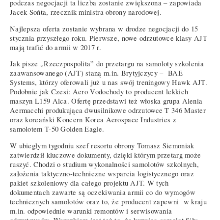
podczas negocjacji ta liczba zostanie zwiększona – zapowiada
Jacek Sońta, rzecznik ministra obrony narodowej.
Najlepsza oferta zostanie wybrana w drodze negocjacji do 15
stycznia przyszłego roku. Pierwsze, nowe odrzutowce klasy AJT
mają trafić do armii w 2017 r.
Jak pisze „Rzeczpospolita” do przetargu na samoloty szkolenia
zaawansowanego (AJT) staną m.in. Brytyjczycy – BAE
Systems, którzy oferowali już u nas swój treningowy Hawk AJT.
Podobnie jak Czesi: Aero Vodochody to producent lekkich
maszyn L159 Alca. Ofertę przedstawi też włoska grupa Alenia
Aermacchi produkująca dwusilnikowe odrzutowce T 346 Master
oraz koreański Koncern Korea Aerospace Industries z
samolotem T-50 Golden Eagle.
W ubiegłym tygodniu szef resortu obrony Tomasz Siemoniak
zatwierdził kluczowe dokumenty, dzięki którym przetarg może
ruszyć. Chodzi o studium wykonalności samolotów szkolnych,
założenia taktyczno-techniczne wsparcia logistycznego oraz
pakiet szkoleniowy dla całego projektu AJT. W tych
dokumentach zawarte są oczekiwania armii co do wymogów
technicznych samolotów oraz to, że producent zapewni w kraju
m.in. odpowiednie warunki remontów i serwisowania