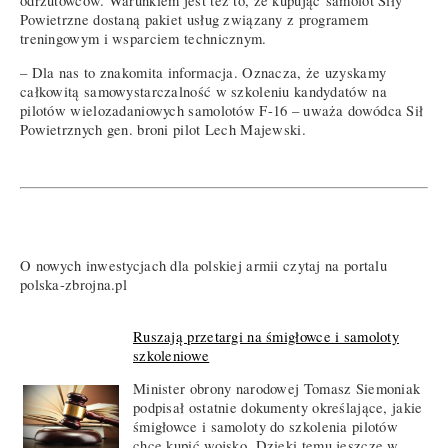
odrzutowców. Warunkiem jest też to, że kupując samolot Siły
Powietrzne dostaną pakiet usług związany z programem
treningowym i wsparciem technicznym.
– Dla nas to znakomita informacja. Oznacza, że uzyskamy
całkowitą samowystarczalność w szkoleniu kandydatów na
pilotów wielozadaniowych samolotów F-16 – uważa dowódca Sił
Powietrznych gen. broni pilot Lech Majewski.
O nowych inwestycjach dla polskiej armii czytaj na portalu
polska-zbrojna.pl
Ruszają przetargi na śmigłowce i samoloty
szkoleniowe
Minister obrony narodowej Tomasz Siemoniak
podpisał ostatnie dokumenty określające, jakie
śmigłowce i samoloty do szkolenia pilotów
chce kupić wojsko. Dzięki temu jeszcze w