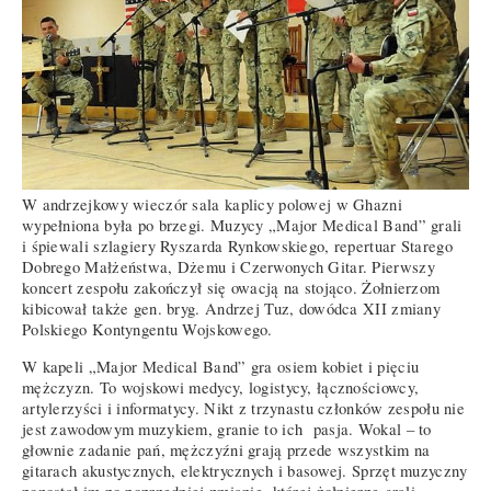
W andrzejkowy wieczór sala kaplicy polowej w Ghazni
wypełniona była po brzegi. Muzycy „Major Medical Band” grali
i śpiewali szlagiery Ryszarda Rynkowskiego, repertuar Starego
Dobrego Małżeństwa, Dżemu i Czerwonych Gitar. Pierwszy
koncert zespołu zakończył się owacją na stojąco. Żołnierzom
kibicował także gen. bryg. Andrzej Tuz, dowódca XII zmiany
Polskiego Kontyngentu Wojskowego.
W kapeli „Major Medical Band” gra osiem kobiet i pięciu
mężczyzn. To wojskowi medycy, logistycy, łącznościowcy,
artylerzyści i informatycy. Nikt z trzynastu członków zespołu nie
jest zawodowym muzykiem, granie to ich pasja. Wokal – to
głownie zadanie pań, mężczyźni grają przede wszystkim na
gitarach akustycznych, elektrycznych i basowej. Sprzęt muzyczny