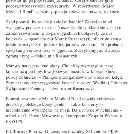
pozostał im po poprzedniej zmianie, której żołnierze grali
podczas uroczystości kościelnych. W repertuarze „Major
Medical Band” są szanty, poezja śpiewana i utwory rockowe.
Skąd pomysł, by na misji założyć kapelę? Zaczęło się od
występów podczas mszy. – Nasze granie spotkało się z dużym
zainteresowaniem, a po paru tygodniach dołączyły do nas
koleżanki – opowiada mjr Marek Rusnarczyk, oficer do spraw
teleinformatyki S-6, jeden z inicjatorów zespołu. – Na próbach
spotykamy się dwa razy w tygodniu. Zdążyliśmy już stworzyć
zgraną ekipę – dodaje mjr Rusnarczyk.
Muzycy mają poważne plany. Chcieliby wyruszyć w trasę
koncertową po innych wojskowych bazach, w których służą
polscy żołnierze. – Planujemy zorganizowanie wieczoru kolęd.
Zamierzamy też przygotować koncert z okazji Wielkiej Orkiestry
Świątecznej Pomocy – mówi major Rusnarczyk.
Pomysł utworzenia Major Medical Band chwalą żołnierze i
dowódcy polskiego kontyngentu. – Takie koncerty to
niecodzienne wydarzenie na misji. Dają chwile wytchnienia –
mówi sierż. Paweł Mrozowicz, fotoreporter Zespołu Wsparcia
PSYOPS.
Płk Tomasz Piotrowski, zastępca dowódcy XII zmiany PKW