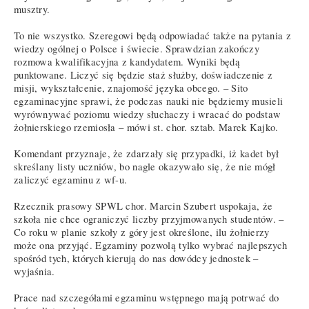
musztry.
To nie wszystko. Szeregowi będą odpowiadać także na pytania z
wiedzy ogólnej o Polsce i świecie. Sprawdzian zakończy
rozmowa kwalifikacyjna z kandydatem. Wyniki będą
punktowane. Liczyć się będzie staż służby, doświadczenie z
misji, wykształcenie, znajomość języka obcego. – Sito
egzaminacyjne sprawi, że podczas nauki nie będziemy musieli
wyrównywać poziomu wiedzy słuchaczy i wracać do podstaw
żołnierskiego rzemiosła – mówi st. chor. sztab. Marek Kajko.
Komendant przyznaje, że zdarzały się przypadki, iż kadet był
skreślany listy uczniów, bo nagle okazywało się, że nie mógł
zaliczyć egzaminu z wf-u.
Rzecznik prasowy SPWL chor. Marcin Szubert uspokaja, że
szkoła nie chce ograniczyć liczby przyjmowanych studentów. –
Co roku w planie szkoły z góry jest określone, ilu żołnierzy
może ona przyjąć. Egzaminy pozwolą tylko wybrać najlepszych
spośród tych, których kierują do nas dowódcy jednostek –
wyjaśnia.
Prace nad szczegółami egzaminu wstępnego mają potrwać do