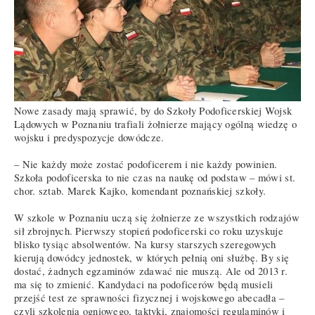
Nowe zasady mają sprawić, by do Szkoły Podoficerskiej Wojsk
Lądowych w Poznaniu trafiali żołnierze mający ogólną wiedzę o
wojsku i predyspozycje dowódcze.
– Nie każdy może zostać podoficerem i nie każdy powinien.
Szkoła podoficerska to nie czas na naukę od podstaw – mówi st.
chor. sztab. Marek Kajko, komendant poznańskiej szkoły.
W szkole w Poznaniu uczą się żołnierze ze wszystkich rodzajów
sił zbrojnych. Pierwszy stopień podoficerski co roku uzyskuje
blisko tysiąc absolwentów. Na kursy starszych szeregowych
kierują dowódcy jednostek, w których pełnią oni służbę. By się
dostać, żadnych egzaminów zdawać nie muszą. Ale od 2013 r.
ma się to zmienić. Kandydaci na podoficerów będą musieli
przejść test ze sprawności fizycznej i wojskowego abecadła –
czyli szkolenia ogniowego, taktyki, znajomości regulaminów i