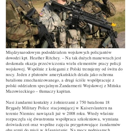
Międzynarodowym pododdziałem wojskowych policjantów
dowodzi kpt. Heather Ritchey. – Na tak dużych manewrach jest
doskonała okazja przećwiczenia wielu elementów pracy policji
wojskowej. Wspólnie z kolegami z Polski trenujemy od świtu do
nocy. Jeden z plutonów amerykańskich działa jako ochrona
batalionu zmechanizowanego, a drugi ściśle współpracuje z
polski oddziałem specjalnym Żandarmerii Wojskowej z Mińska
Mazowieckiego – tłumaczy kapitan.
Nasi żandarmi kontakty z żołnierzami z 750 batalionu 18
Brygady Military Police stacjonującej w Kaiserslautern na
terenie Niemiec nawiązali już w 2008 roku. Wtedy właśnie
rozpoczęła się dwustronna współpraca szkoleniowa, wymiana
doświadczeń oraz wspólne zajęcia przygotowujące żandarmów
obu armii do misji w Afganistanie. Na mocy podpisanych