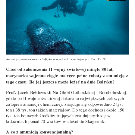
Amunicja pozostawiona na Bałtyku w wyniku działań bojowych. Fot. 13 dTr
Choć od zakończenia II wojny światowej minęło 80 lat,
marynarka wojenna ciągle ma ręce pełne roboty z amunicją z
tego czasu. Ile jej jeszcze może leżeć na dnie Bałtyku?
Prof. Jacek Bełdowski
: Na Głębi Gotlandzkiej i Bornholmskiej,
gdzie po II wojnie światowej dokonano największych celowych
zatopień amunicji chemicznej, znajduje się odpowiednio 2 tys.
ton i 38 tys. ton takich materiałów. Do tego dochodzi około 150
tys. ton bojowych środków trujących znajdujących się w
ładowniach ponad 70 wraków w cieśninie Skagerrak.
A co z amunicją konwencjonalną?