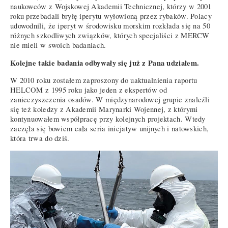
naukowców z Wojskowej Akademii Technicznej, którzy w 2001
roku przebadali bryłę iperytu wyłowioną przez rybaków. Polacy
udowodnili, że iperyt w środowisku morskim rozkłada się na 50
różnych szkodliwych związków, których specjaliści z MERCW
nie mieli w swoich badaniach.
Kolejne takie badania odbywały się już z Pana udziałem.
W 2010 roku zostałem zaproszony do uaktualnienia raportu
HELCOM z 1995 roku jako jeden z ekspertów od
zanieczyszczenia osadów. W międzynarodowej grupie znaleźli
się też koledzy z Akademii Marynarki Wojennej, z którymi
kontynuowałem współpracę przy kolejnych projektach. Wtedy
zaczęła się bowiem cała seria inicjatyw unijnych i natowskich,
która trwa do dziś.