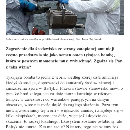
Pobieranie próbek osadów w pobliżu broni chemicznej. Fot. Jacek Bełdowski
Zagrożenie dla środowiska ze strony zatopionej amunicji
często przedstawia się jako nomen omen tykającą bombę,
która w pewnym momencie musi wybuchnąć. Zgadza się Pan
z taką wizją?
Tykająca bomba to jedna z teorii, według której cała amunicja
kiedyś skoroduje, doprowadzi do katastrofy środowiskowej i
zniszczenia życia w Bałtyku. Przeciwstawne stanowisko mówi o
tym, że broń zalegająca na dnie morza koroduje w różnym
tempie, w zależności od warunków panujących na danym
obszarze, więc nie może dojść do nagłego skażenia. Poza tym –
mówią zwolennicy tej teorii – większość amunicji znajduje się w
kilku skupiskach, morze jest duże, więc jeśli dojdzie do
skażenia, to raczej lokalnego. Ekosystem zostanie osłabiony, ale
Bałtyk nie umrze. Kto ma rację? Niestety, tego nie wiemy bez