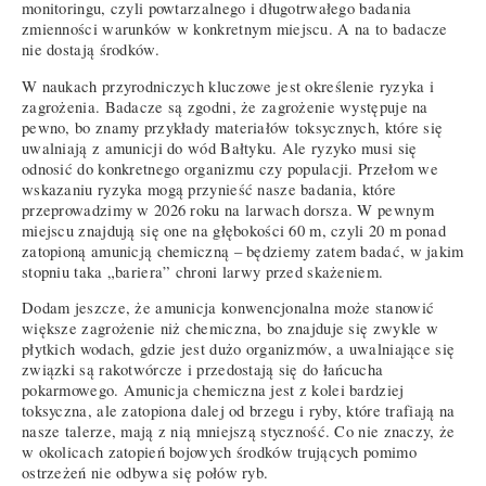
monitoringu, czyli powtarzalnego i długotrwałego badania
zmienności warunków w konkretnym miejscu. A na to badacze
nie dostają środków.
W naukach przyrodniczych kluczowe jest określenie ryzyka i
zagrożenia. Badacze są zgodni, że zagrożenie występuje na
pewno, bo znamy przykłady materiałów toksycznych, które się
uwalniają z amunicji do wód Bałtyku. Ale ryzyko musi się
odnosić do konkretnego organizmu czy populacji. Przełom we
wskazaniu ryzyka mogą przynieść nasze badania, które
przeprowadzimy w 2026 roku na larwach dorsza. W pewnym
miejscu znajdują się one na głębokości 60 m, czyli 20 m ponad
zatopioną amunicją chemiczną – będziemy zatem badać, w jakim
stopniu taka „bariera” chroni larwy przed skażeniem.
Dodam jeszcze, że amunicja konwencjonalna może stanowić
większe zagrożenie niż chemiczna, bo znajduje się zwykle w
płytkich wodach, gdzie jest dużo organizmów, a uwalniające się
związki są rakotwórcze i przedostają się do łańcucha
pokarmowego. Amunicja chemiczna jest z kolei bardziej
toksyczna, ale zatopiona dalej od brzegu i ryby, które trafiają na
nasze talerze, mają z nią mniejszą styczność. Co nie znaczy, że
w okolicach zatopień bojowych środków trujących pomimo
ostrzeżeń nie odbywa się połów ryb.