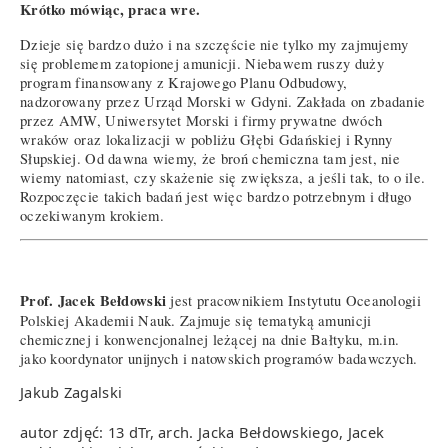
Krótko mówiąc, praca wre.
Dzieje się bardzo dużo i na szczęście nie tylko my zajmujemy
się problemem zatopionej amunicji. Niebawem ruszy duży
program finansowany z Krajowego Planu Odbudowy,
nadzorowany przez Urząd Morski w Gdyni. Zakłada on zbadanie
przez AMW, Uniwersytet Morski i firmy prywatne dwóch
wraków oraz lokalizacji w pobliżu Głębi Gdańskiej i Rynny
Słupskiej. Od dawna wiemy, że broń chemiczna tam jest, nie
wiemy natomiast, czy skażenie się zwiększa, a jeśli tak, to o ile.
Rozpoczęcie takich badań jest więc bardzo potrzebnym i długo
oczekiwanym krokiem.
Prof. Jacek Bełdowski
jest pracownikiem Instytutu Oceanologii
Polskiej Akademii Nauk. Zajmuje się tematyką amunicji
chemicznej i konwencjonalnej leżącej na dnie Bałtyku, m.in.
jako koordynator unijnych i natowskich programów badawczych.
Jakub Zagalski
autor zdjęć: 13 dTr, arch. Jacka Bełdowskiego, Jacek