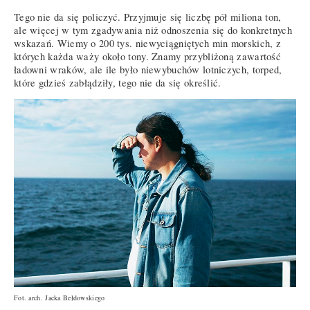
Tego nie da się policzyć. Przyjmuje się liczbę pół miliona ton,
ale więcej w tym zgadywania niż odnoszenia się do konkretnych
wskazań. Wiemy o 200 tys. niewyciągniętych min morskich, z
których każda waży około tony. Znamy przybliżoną zawartość
ładowni wraków, ale ile było niewybuchów lotniczych, torped,
które gdzieś zabłądziły, tego nie da się określić.
Fot. arch. Jacka Bełdowskiego