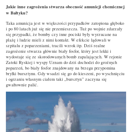
Jakie inne zagrożenia stwarza obecność amunicji chemicznej
w Bałtyku?
Taka amunicja jest w większości przypadków zatopiona głęboko
i po 80 latach już się nie przemieszcza. Tuż po wojnie zdarzały
się przypadki, że bomby czy inne pociski były wyrzucane na
plażę i ludzie mieli z nimi kontakt. W efekcie lądowali w
szpitalu z poparzeniami, tracili wzrok itp. Dziś realne
zagrożenie stwarza głównie biały fosfor, który jest lekki i
wydostaje się ze skorodowanych bomb zapalających. W rejonie
Zatoki Ryskiej i wyspy Uznam do dziś dochodzi do groźnych
poparzeń, bo biały fosfor znajdowany na brzegu przypomina
bryłki bursztynu. Gdy wsadzi się go do kieszeni, po wyschnięciu
i ogrzaniu własnym ciałem taki „bursztyn” zaczyna się
gwałtownie palić.