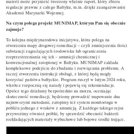
materii może przynieść tworzony właśnie raport, który zbiera
regulacje prawne z całego Bałtyku, m.in. dzięki zaangażowaniu
Akademii Marynarki Wojennej.
Na czym polega projekt MUNIMAP, którym Pan się obecnie
zajmuje?
To kolejna międzynarodowa inicjatywa, która polega na
stworzeniu mapy drogowej remediacji – czyli zmniejszenia ilości
substancji zagrażających środowisku lub ograniczenia
rozprzestrzeniania się ich – amunicji chemicznej i
konwencjonalnej zatopionej w Bałtyku. MUNIMAP zakłada
kompleksowe podejście do zbadania i rozwiązania problemu. A
raczej stworzenia instrukcji obsługi, z której będą mogły
korzystać państwa bałtyckie. Program ruszył w lutym 2024 roku,
wkrótce rozpoczną się narady i pojawią się rekomendacje.
Oprócz tego działamy bezpośrednio na morzu, oceniając
skuteczność remediacji, będziemy prowadzić mapowanie dna
najnowszymi metodami, zatopimy też system monitoringu w
pobliżu jednego z wraków z amunicją. Z każdego takiego rejsu
przywozimy również próbki, by sprawdzić obecność bakterii
rozkładających materiały wybuchowe lub bojowe środki trujące.