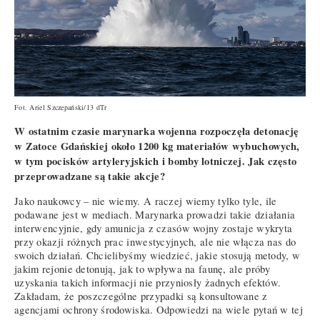
Fot. Ariel Szczepański/13 dTr
W ostatnim czasie marynarka wojenna rozpoczęła detonację
w Zatoce Gdańskiej około 1200 kg materiałów wybuchowych,
w tym pocisków artyleryjskich i bomby lotniczej. Jak często
przeprowadzane są takie akcje?
Jako naukowcy – nie wiemy. A raczej wiemy tylko tyle, ile
podawane jest w mediach. Marynarka prowadzi takie działania
interwencyjnie, gdy amunicja z czasów wojny zostaje wykryta
przy okazji różnych prac inwestycyjnych, ale nie włącza nas do
swoich działań. Chcielibyśmy wiedzieć, jakie stosują metody, w
jakim rejonie detonują, jak to wpływa na faunę, ale próby
uzyskania takich informacji nie przyniosły żadnych efektów.
Zakładam, że poszczególne przypadki są konsultowane z
agencjami ochrony środowiska. Odpowiedzi na wiele pytań w tej