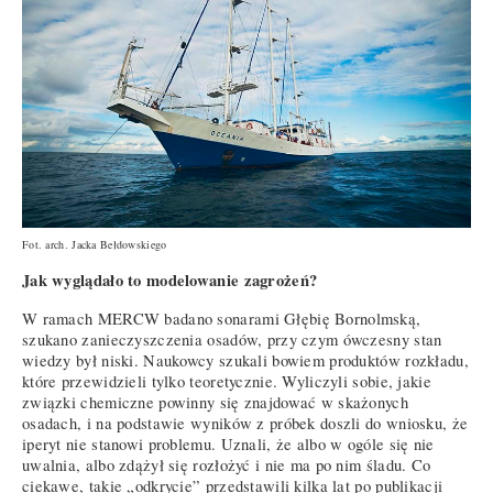
Fot. arch. Jacka Bełdowskiego
Jak wyglądało to modelowanie zagrożeń?
W ramach MERCW badano sonarami Głębię Bornolmską,
szukano zanieczyszczenia osadów, przy czym ówczesny stan
wiedzy był niski. Naukowcy szukali bowiem produktów rozkładu,
które przewidzieli tylko teoretycznie. Wyliczyli sobie, jakie
związki chemiczne powinny się znajdować w skażonych
osadach, i na podstawie wyników z próbek doszli do wniosku, że
iperyt nie stanowi problemu. Uznali, że albo w ogóle się nie
uwalnia, albo zdążył się rozłożyć i nie ma po nim śladu. Co
ciekawe, takie „odkrycie” przedstawili kilka lat po publikacji