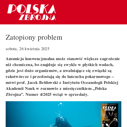
Zatopiony problem
sobota, 26 kwietnia 2025
Amunicja konwencjonalna może stanowić większe zagrożenie
niż chemiczna, bo znajduje się zwykle w płytkich wodach,
gdzie jest dużo organizmów, a uwalniające się związki są
rakotwórcze i przedostają się do łańcucha pokarmowego –
mówi prof. Jacek Bełdowski z Instytutu Oceanologii Polskiej
Akademii Nauk w rozmowie z miesięcznikiem „Polska
Zbrojna”. Numer 4/2025 wciąż w sprzedaży.