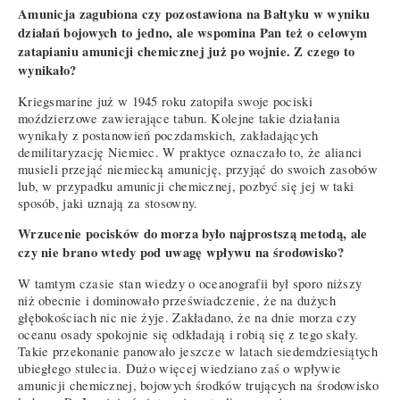
Amunicja zagubiona czy pozostawiona na Bałtyku w wyniku
działań bojowych to jedno, ale wspomina Pan też o celowym
zatapianiu amunicji chemicznej już po wojnie. Z czego to
wynikało?
Kriegsmarine już w 1945 roku zatopiła swoje pociski
moździerzowe zawierające tabun. Kolejne takie działania
wynikały z postanowień poczdamskich, zakładających
demilitaryzację Niemiec. W praktyce oznaczało to, że alianci
musieli przejąć niemiecką amunicję, przyjąć do swoich zasobów
lub, w przypadku amunicji chemicznej, pozbyć się jej w taki
sposób, jaki uznają za stosowny.
Wrzucenie pocisków do morza było najprostszą metodą, ale
czy nie brano wtedy pod uwagę wpływu na środowisko?
W tamtym czasie stan wiedzy o oceanografii był sporo niższy
niż obecnie i dominowało przeświadczenie, że na dużych
głębokościach nic nie żyje. Zakładano, że na dnie morza czy
oceanu osady spokojnie się odkładają i robią się z tego skały.
Takie przekonanie panowało jeszcze w latach siedemdziesiątych
ubiegłego stulecia. Dużo więcej wiedziano zaś o wpływie
amunicji chemicznej, bojowych środków trujących na środowisko