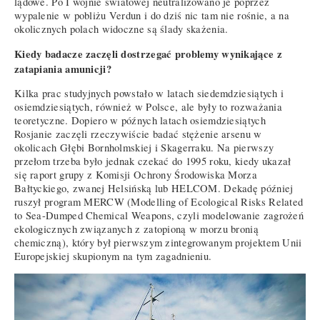
lądowe. Po I wojnie światowej neutralizowano je poprzez
wypalenie w pobliżu Verdun i do dziś nic tam nie rośnie, a na
okolicznych polach widoczne są ślady skażenia.
Kiedy badacze zaczęli dostrzegać problemy wynikające z
zatapiania amunicji?
Kilka prac studyjnych powstało w latach siedemdziesiątych i
osiemdziesiątych, również w Polsce, ale były to rozważania
teoretyczne. Dopiero w późnych latach osiemdziesiątych
Rosjanie zaczęli rzeczywiście badać stężenie arsenu w
okolicach Głębi Bornholmskiej i Skagerraku. Na pierwszy
przełom trzeba było jednak czekać do 1995 roku, kiedy ukazał
się raport grupy z Komisji Ochrony Środowiska Morza
Bałtyckiego, zwanej Helsińską lub HELCOM. Dekadę później
ruszył program MERCW (Modelling of Ecological Risks Related
to Sea-Dumped Chemical Weapons, czyli modelowanie zagrożeń
ekologicznych związanych z zatopioną w morzu bronią
chemiczną), który był pierwszym zintegrowanym projektem Unii
Europejskiej skupionym na tym zagadnieniu.