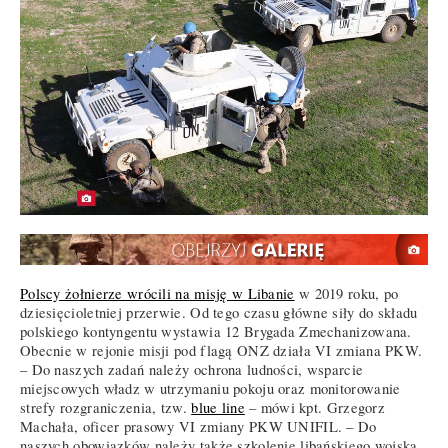
Polscy żołnierze wrócili na misję w Libanie
w 2019 roku, po
dziesięcioletniej przerwie. Od tego czasu główne siły do składu
polskiego kontyngentu wystawia 12 Brygada Zmechanizowana.
Obecnie w rejonie misji pod flagą ONZ działa VI zmiana PKW.
– Do naszych zadań należy ochrona ludności, wsparcie
miejscowych władz w utrzymaniu pokoju oraz monitorowanie
strefy rozgraniczenia, tzw.
blue line
– mówi kpt. Grzegorz
Machała, oficer prasowy VI zmiany PKW UNIFIL. – Do
naszych obowiązków należy także szkolenie libańskiego wojska.