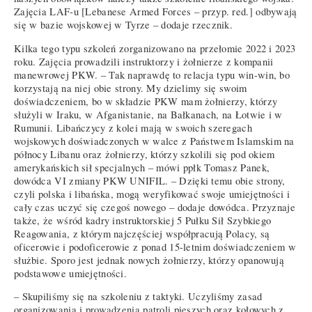
Zajęcia LAF-u [Lebanese Armed Forces – przyp. red.] odbywają
się w bazie wojskowej w Tyrze – dodaje rzecznik.
Kilka tego typu szkoleń zorganizowano na przełomie 2022 i 2023
roku. Zajęcia prowadzili instruktorzy i żołnierze z kompanii
manewrowej PKW. – Tak naprawdę to relacja typu win-win, bo
korzystają na niej obie strony. My dzielimy się swoim
doświadczeniem, bo w składzie PKW mam żołnierzy, którzy
służyli w Iraku, w Afganistanie, na Bałkanach, na Łotwie i w
Rumunii. Libańczycy z kolei mają w swoich szeregach
wojskowych doświadczonych w walce z Państwem Islamskim na
północy Libanu oraz żołnierzy, którzy szkolili się pod okiem
amerykańskich sił specjalnych – mówi ppłk Tomasz Panek,
dowódca VI zmiany PKW UNIFIL. – Dzięki temu obie strony,
czyli polska i libańska, mogą weryfikować swoje umiejętności i
cały czas uczyć się czegoś nowego – dodaje dowódca. Przyznaje
także, że wśród kadry instruktorskiej 5 Pułku Sił Szybkiego
Reagowania, z którym najczęściej współpracują Polacy, są
oficerowie i podoficerowie z ponad 15-letnim doświadczeniem w
służbie. Sporo jest jednak nowych żołnierzy, którzy opanowują
podstawowe umiejętności.
– Skupiliśmy się na szkoleniu z taktyki. Uczyliśmy zasad
organizowania i prowadzenia patroli pieszych oraz kołowych z