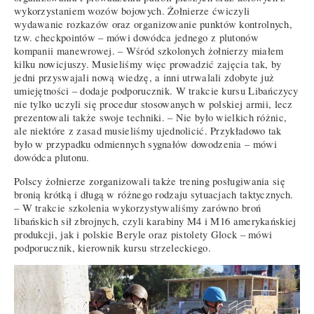
wykorzystaniem wozów bojowych. Żołnierze ćwiczyli
wydawanie rozkazów oraz organizowanie punktów kontrolnych,
tzw. checkpointów – mówi dowódca jednego z plutonów
kompanii manewrowej. – Wśród szkolonych żołnierzy miałem
kilku nowicjuszy. Musieliśmy więc prowadzić zajęcia tak, by
jedni przyswajali nową wiedzę, a inni utrwalali zdobyte już
umiejętności – dodaje podporucznik. W trakcie kursu Libańczycy
nie tylko uczyli się procedur stosowanych w polskiej armii, lecz
prezentowali także swoje techniki. – Nie było wielkich różnic,
ale niektóre z zasad musieliśmy ujednolicić. Przykładowo tak
było w przypadku odmiennych sygnałów dowodzenia – mówi
dowódca plutonu.
Polscy żołnierze zorganizowali także trening posługiwania się
bronią krótką i długą w różnego rodzaju sytuacjach taktycznych.
– W trakcie szkolenia wykorzystywaliśmy zarówno broń
libańskich sił zbrojnych, czyli karabiny M4 i M16 amerykańskiej
produkcji, jak i polskie Beryle oraz pistolety Glock – mówi
podporucznik, kierownik kursu strzeleckiego.