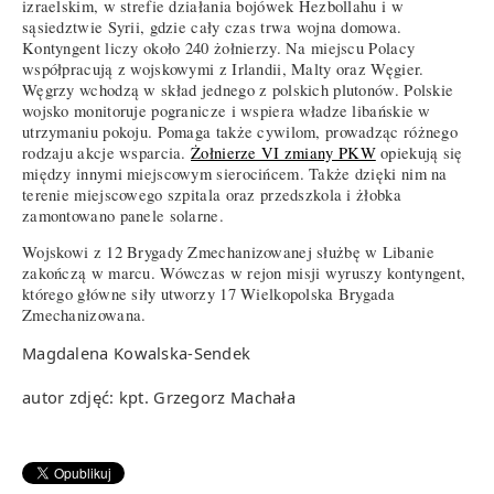
izraelskim, w strefie działania bojówek Hezbollahu i w
sąsiedztwie Syrii, gdzie cały czas trwa wojna domowa.
Kontyngent liczy około 240 żołnierzy. Na miejscu Polacy
współpracują z wojskowymi z Irlandii, Malty oraz Węgier.
Węgrzy wchodzą w skład jednego z polskich plutonów. Polskie
wojsko monitoruje pogranicze i wspiera władze libańskie w
utrzymaniu pokoju. Pomaga także cywilom, prowadząc różnego
rodzaju akcje wsparcia.
Żołnierze VI zmiany PKW
opiekują się
między innymi miejscowym sierocińcem. Także dzięki nim na
terenie miejscowego szpitala oraz przedszkola i żłobka
zamontowano panele solarne.
Wojskowi z 12 Brygady Zmechanizowanej służbę w Libanie
zakończą w marcu. Wówczas w rejon misji wyruszy kontyngent,
którego główne siły utworzy 17 Wielkopolska Brygada
Zmechanizowana.
Magdalena Kowalska-Sendek
autor zdjęć: kpt. Grzegorz Machała