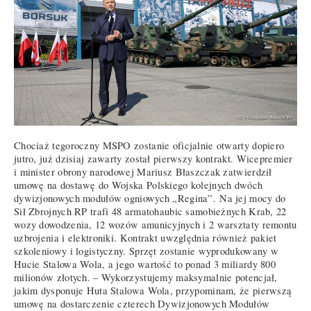
Chociaż tegoroczny MSPO zostanie oficjalnie otwarty dopiero
jutro, już dzisiaj zawarty został pierwszy kontrakt. Wicepremier
i minister obrony narodowej Mariusz Błaszczak zatwierdził
umowę na dostawę do Wojska Polskiego kolejnych dwóch
dywizjonowych modułów ogniowych „Regina”. Na jej mocy do
Sił Zbrojnych RP trafi 48 armatohaubic samobieżnych Krab, 22
wozy dowodzenia, 12 wozów amunicyjnych i 2 warsztaty remontu
uzbrojenia i elektroniki. Kontrakt uwzględnia również pakiet
szkoleniowy i logistyczny. Sprzęt zostanie wyprodukowany w
Hucie Stalowa Wola, a jego wartość to ponad 3 miliardy 800
milionów złotych. – Wykorzystujemy maksymalnie potencjał,
jakim dysponuje Huta Stalowa Wola, przypominam, że pierwszą
umowę na dostarczenie czterech Dywizjonowych Modułów