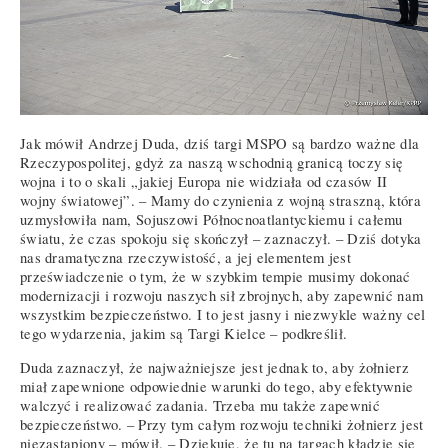
Jak mówił Andrzej Duda, dziś targi MSPO są bardzo ważne dla
Rzeczypospolitej, gdyż za naszą wschodnią granicą toczy się
wojna i to o skali „jakiej Europa nie widziała od czasów II
wojny światowej”. – Mamy do czynienia z wojną straszną, która
uzmysłowiła nam, Sojuszowi Północnoatlantyckiemu i całemu
światu, że czas spokoju się skończył – zaznaczył. – Dziś dotyka
nas dramatyczna rzeczywistość, a jej elementem jest
przeświadczenie o tym, że w szybkim tempie musimy dokonać
modernizacji i rozwoju naszych sił zbrojnych, aby zapewnić nam
wszystkim bezpieczeństwo. I to jest jasny i niezwykle ważny cel
tego wydarzenia, jakim są Targi Kielce – podkreślił.
Duda zaznaczył, że najważniejsze jest jednak to, aby żołnierz
miał zapewnione odpowiednie warunki do tego, aby efektywnie
walczyć i realizować zadania. Trzeba mu także zapewnić
bezpieczeństwo. – Przy tym całym rozwoju techniki żołnierz jest
niezastąpiony – mówił. – Dziękuje, że tu na targach kładzie się