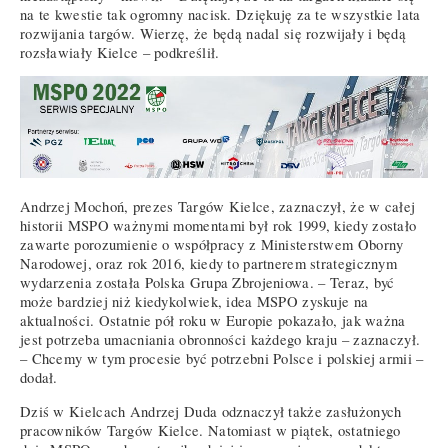
na te kwestie tak ogromny nacisk. Dziękuję za te wszystkie lata
rozwijania targów. Wierzę, że będą nadal się rozwijały i będą
rozsławiały Kielce – podkreślił.
Andrzej Mochoń, prezes Targów Kielce, zaznaczył, że w całej
historii MSPO ważnymi momentami był rok 1999, kiedy zostało
zawarte porozumienie o współpracy z Ministerstwem Oborny
Narodowej, oraz rok 2016, kiedy to partnerem strategicznym
wydarzenia została Polska Grupa Zbrojeniowa. – Teraz, być
może bardziej niż kiedykolwiek, idea MSPO zyskuje na
aktualności. Ostatnie pół roku w Europie pokazało, jak ważna
jest potrzeba umacniania obronności każdego kraju – zaznaczył.
– Chcemy w tym procesie być potrzebni Polsce i polskiej armii –
dodał.
Dziś w Kielcach Andrzej Duda odznaczył także zasłużonych
pracowników Targów Kielce. Natomiast w piątek, ostatniego