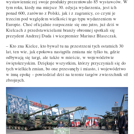
wystawienniczej swoje produkty prezentowało 85 wystawców. W
tym roku, kiedy ma miejsce 30. edycja wydarzenia, jest ich
ponad 600, zarówno z Polski, jak i z zagranicy, co czyni je
trzecim pod względem wielkości tego typu wydarzeniem w
Europie. Choć oficjalnie rozpocznie się ono jutro, już dziś w
Kielcach z przedstawicielami branży obronnej spotkali się
prezydent Andrzej Duda i wicepremier Mariusz Błaszczak.
– Kto zna Kielce, kto bywał tu na przestrzeni tych ostatnich 30
lat, ten wie, jak epokowa nastąpiła zmiana nie tylko tu, gdzie
odbywają się targi, ale także w mieście, w województwie
świętokrzyskim. Dziękuje wszystkim, którzy przyczyniali się do
tych wielkich zmian, bo one przesunęły i miasto, i województwo
w inną epokę – powiedział dziś na terenie targów zwierzchnik sił
zbrojnych.